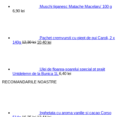
Muschi tiganesc Matache Macelaru' 100 g
6,90
lei
Pachet cremvursti cu piept de pui Caroli, 2 x
Prețul
Prețul
140g
12,30
lei
10,40
lei
inițial
curent
a
este:
fost:
10,40 lei.
12,30 lei.
Ulei de floarea-soarelui special pt prajit
Untdelemn de la Bunica 1L
6,40
lei
RECOMANDARILE NOASTRE
Inghetata cu aroma vanilie si cacao Corso
Prețul
Prețul