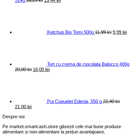
514g
16,25
lei
13,44
lei
inițial
curent
Prețul
Prețul
a
este:
inițial
curen
fost:
13,44 lei.
a
este:
16,25 lei.
fost:
9,99 le
11,99 lei.
Ketchup Bio Tomi 500g
11,99
lei
9,99
lei
Tort cu crema de ciocolata Balocco 400g
Prețul
Prețul
20,00
lei
16,00
lei
inițial
curent
a
este:
fost:
16,00 lei.
20,00 lei.
Pui Coquelet Edenia, 550 g
22,40
lei
Prețul
Prețul
21,00
lei
inițial
curent
Despre noi
a
este:
fost:
21,00 lei.
Pe market.smartcash.store găsești cele mai bune produse
22,40 lei.
alimentare și non-alimentare la prețuri avantajoase.