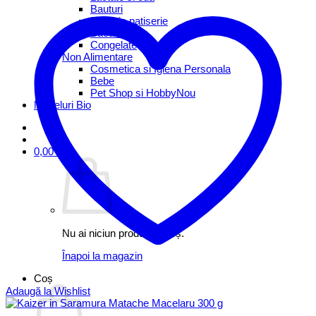
Bauturi
Brutarie patiserie
Bacanie
Congelate
Non Alimentare
Cosmetica si Igiena Personala
Bebe
Pet Shop si Hobby
Mezeluri Bio
0,00
lei
Nu ai niciun produs în coș.
Înapoi la magazin
Coș
Adaugă la Wishlist