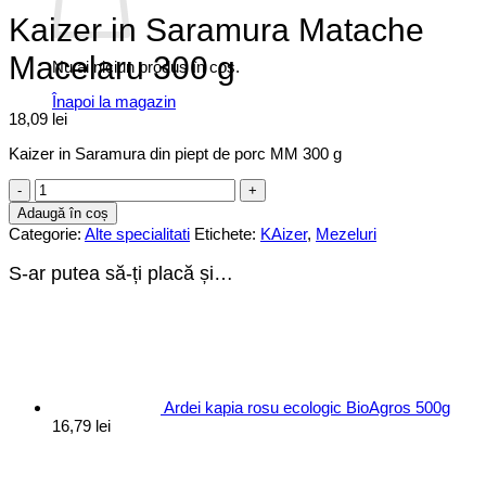
Kaizer in Saramura Matache
Macelaru 300 g
Nu ai niciun produs în coș.
Înapoi la magazin
18,09
lei
Kaizer in Saramura din piept de porc MM 300 g
Cantitate
Kaizer
Adaugă în coș
in
Categorie:
Alte specialitati
Etichete:
KAizer
,
Mezeluri
Saramura
Matache
S-ar putea să-ți placă și…
Macelaru
300
g
Ardei kapia rosu ecologic BioAgros 500g
16,79
lei