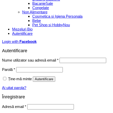
Bacanie
Congelate
Non Alimentare
Cosmetica si Igiena Personala
Bebe
Pet Shop si Hobby
Mezeluri Bio
Autentificare
Login with
Facebook
Autentificare
Obligatoriu
Nume utilizator sau adresă email
*
Obligatoriu
Parolă
*
Ține-mă minte
Autentificare
Ai uitat parola?
Înregistrare
Obligatoriu
Adresă email
*