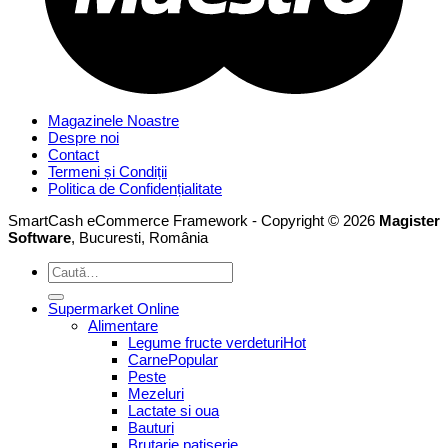
Magazinele Noastre
Despre noi
Contact
Termeni și Condiții
Politica de Confidențialitate
SmartCash eCommerce Framework - Copyright © 2026
Magister
Software
, Bucuresti, România
Caută
după:
Supermarket Online
Alimentare
Legume fructe verdeturi
Carne
Peste
Mezeluri
Lactate si oua
Bauturi
Brutarie patiserie