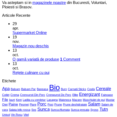
Va asteptam si in
magazinele noastre
din Bucuresti, Voluntari,
Ploiesti si Brasov.
Articole Recente
29
apr.
Supermarket Online
19
nov.
Magazin nou deschis
13
oct.
O gamă variată de produse
1
Comment
13
oct.
Rețete culinare cu pui
Etichete
Bio
Apa
Cereale
Balsam
Balsam Par
Baneasa
Burn
Carnatii Sticks
Ceafa
Energizant
Cotlet
Crema
Crenvursti Din Porc
Crenwursti De Porc
Ellite
Fainoase
File
Iaurt
Kent
Ladita cu verdetur
Lasagna
Maioneza
Mazare
Muschiulet de pui
Mustar
Porc
Salam
Paine
Otet
Pesmet
Piure
Post
Prune
Prune deshidratate
Salam de
Sunca
Tutn
vara
Salata lollo rossa
Sos
Sunca Afumata
Sunca presata
Syoss
Unisol
Vin Rosu
Vitel