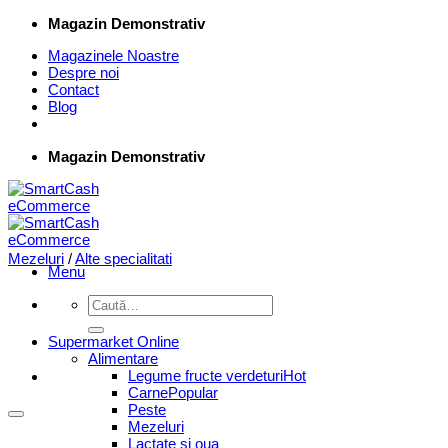
Skip
Magazin Demonstrativ
to
Magazinele Noastre
content
Despre noi
Contact
Blog
Magazin Demonstrativ
Mezeluri
/
Alte specialitati
Menu
Caută
după:
Supermarket Online
Alimentare
Legume fructe verdeturi
Carne
Peste
Mezeluri
Lactate si oua