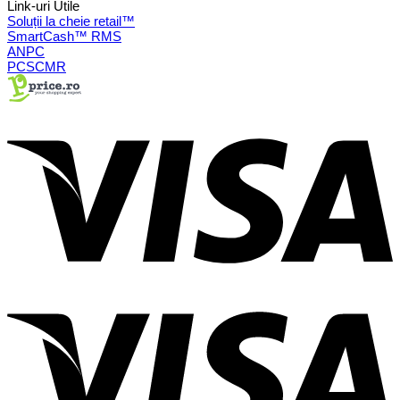
Link-uri Utile
Soluții la cheie retail™
SmartCash™ RMS
ANPC
PCSCMR