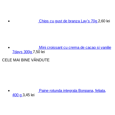
Chips cu gust de branza Lay's 70g
2,60
lei
Mini croissant cu crema de cacao si vanilie
7days 300g
7,50
lei
CELE MAI BINE VÂNDUTE
Paine rotunda integrala Bonpana, feliata,
400 g
3,45
lei