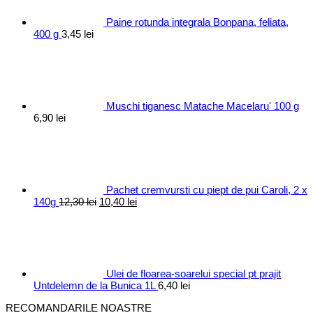
Paine rotunda integrala Bonpana, feliata,
400 g
3,45
lei
Muschi tiganesc Matache Macelaru' 100 g
6,90
lei
Pachet cremvursti cu piept de pui Caroli, 2 x
Prețul
Prețul
140g
12,30
lei
10,40
lei
inițial
curent
a
este:
fost:
10,40 lei.
12,30 lei.
Ulei de floarea-soarelui special pt prajit
Untdelemn de la Bunica 1L
6,40
lei
RECOMANDARILE NOASTRE