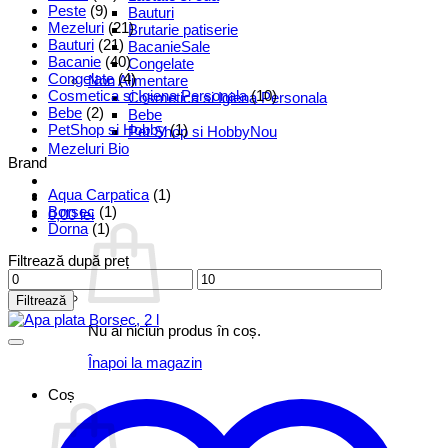
Peste
(9)
Bauturi
Mezeluri
(21)
Brutarie patiserie
Bauturi
(21)
Bacanie
Bacanie
(40)
Congelate
Congelate
(4)
Non Alimentare
Cosmetica si Igiena Personala
(10)
Cosmetica si Igiena Personala
Bebe
(2)
Bebe
PetShop si Hobby
(1)
Pet Shop si Hobby
Mezeluri Bio
Brand
Aqua Carpatica
(1)
Borsec
(1)
0,00
lei
Dorna
(1)
Filtrează după preț
Preț
Preț
minim
maxim
Filtrează
Nu ai niciun produs în coș.
Înapoi la magazin
Coș