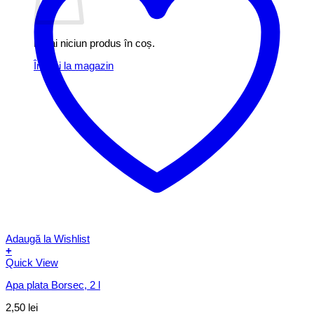
Nu ai niciun produs în coș.
Înapoi la magazin
Adaugă la Wishlist
+
Quick View
Apa plata Borsec, 2 l
2,50
lei