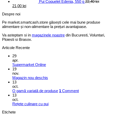
Pui Coquelet Edenia, 550 g
22,40
lei
Prețul
Prețul
21,00
lei
inițial
curent
Despre noi
a
este:
fost:
21,00 lei.
Pe market.smartcash.store găsești cele mai bune produse
22,40 lei.
alimentare și non-alimentare la prețuri avantajoase.
Va asteptam si in
magazinele noastre
din Bucuresti, Voluntari,
Ploiesti si Brasov.
Articole Recente
29
apr.
Supermarket Online
19
nov.
Magazin nou deschis
13
oct.
O gamă variată de produse
1
Comment
13
oct.
Rețete culinare cu pui
Etichete