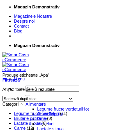
Skip
Magazin Demonstrativ
to
Magazinele Noastre
content
Despre noi
Contact
Blog
Magazin Demonstrativ
Produse etichetate „Apa”
Menu
Filtrează
Caută
Afișez toate cele 3 rezultate
după:
Supermarket Online
Categorii
Alimentare
Legume fructe verdeturi
Legume fructe verdeturi
(11)
Carne
Brutarie patiserie
(9)
Peste
Lactate si oua
(6)
Mezeluri
Carne
(12)
Lactate si oua