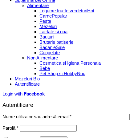
Supermarket Online
Alimentare
Legume fructe verdeturi
Carne
Peste
Mezeluri
Lactate si oua
Bauturi
Brutarie patiserie
Bacanie
Congelate
Non Alimentare
Cosmetica si Igiena Personala
Bebe
Pet Shop si Hobby
Mezeluri Bio
Autentificare
Login with
Facebook
Autentificare
Obligatoriu
Nume utilizator sau adresă email
*
Obligatoriu
Parolă
*