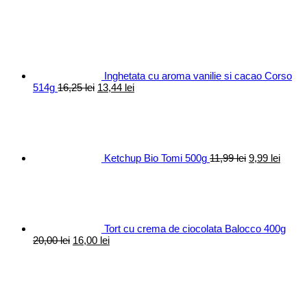
Inghetata cu aroma vanilie si cacao Corso
Prețul
Prețul
514g
16,25
lei
13,44
lei
inițial
curent
Prețul
Prețul
a
este:
inițial
curen
fost:
13,44 lei.
a
este:
16,25 lei.
fost:
9,99 le
11,99 lei.
Ketchup Bio Tomi 500g
11,99
lei
9,99
lei
Tort cu crema de ciocolata Balocco 400g
Prețul
Prețul
20,00
lei
16,00
lei
inițial
curent
a
este:
fost:
16,00 lei.
20,00 lei.