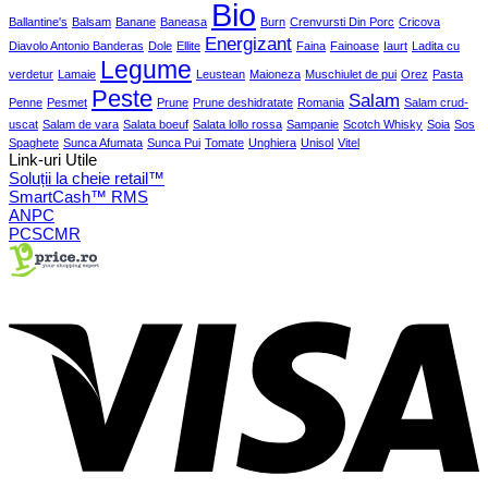
Bio
Ballantine's
Balsam
Banane
Baneasa
Burn
Crenvursti Din Porc
Cricova
Energizant
Diavolo Antonio Banderas
Dole
Ellite
Faina
Fainoase
Iaurt
Ladita cu
Legume
verdetur
Lamaie
Leustean
Maioneza
Muschiulet de pui
Orez
Pasta
Peste
Salam
Penne
Pesmet
Prune
Prune deshidratate
Romania
Salam crud-
uscat
Salam de vara
Salata boeuf
Salata lollo rossa
Sampanie
Scotch Whisky
Soia
Sos
Spaghete
Sunca Afumata
Sunca Pui
Tomate
Unghiera
Unisol
Vitel
Link-uri Utile
Soluții la cheie retail™
SmartCash™ RMS
ANPC
PCSCMR