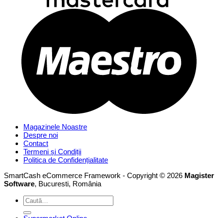
Magazinele Noastre
Despre noi
Contact
Termeni și Condiții
Politica de Confidențialitate
SmartCash eCommerce Framework - Copyright © 2026
Magister
Software
, Bucuresti, România
Caută
după: