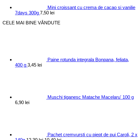
Mini croissant cu crema de cacao si vanilie
7days 300g
7,50
lei
CELE MAI BINE VÂNDUTE
Paine rotunda integrala Bonpana, feliata,
400 g
3,45
lei
Muschi tiganesc Matache Macelaru' 100 g
6,90
lei
Pachet cremvursti cu piept de pui Caroli, 2 x
Prețul
Prețul
140g
12,30
lei
10,40
lei