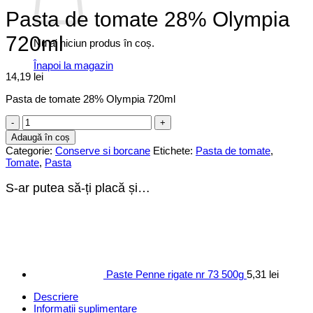
Pasta de tomate 28% Olympia
720ml
Nu ai niciun produs în coș.
Înapoi la magazin
14,19
lei
Pasta de tomate 28% Olympia 720ml
Cantitate
Pasta
Adaugă în coș
de
Categorie:
Conserve si borcane
Etichete:
Pasta de tomate
,
tomate
Tomate
,
Pasta
28%
Olympia
S-ar putea să-ți placă și…
720ml
Paste Penne rigate nr 73 500g
5,31
lei
Descriere
Informații suplimentare