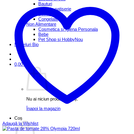
Bauturi
Brutarie patiserie
Bacanie
Congelate
Non Alimentare
Cosmetica si Igiena Personala
Bebe
Pet Shop si Hobby
Mezeluri Bio
0,00
lei
Nu ai niciun produs în coș.
Înapoi la magazin
Coș
Adaugă la Wishlist