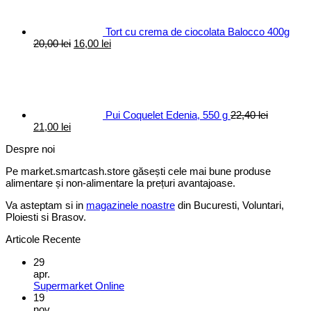
Tort cu crema de ciocolata Balocco 400g
Prețul
Prețul
20,00
lei
16,00
lei
inițial
curent
a
este:
fost:
16,00 lei.
20,00 lei.
Pui Coquelet Edenia, 550 g
22,40
lei
Prețul
Prețul
21,00
lei
inițial
curent
Despre noi
a
este:
fost:
21,00 lei.
Pe market.smartcash.store găsești cele mai bune produse
22,40 lei.
alimentare și non-alimentare la prețuri avantajoase.
Va asteptam si in
magazinele noastre
din Bucuresti, Voluntari,
Ploiesti si Brasov.
Articole Recente
29
apr.
Supermarket Online
19
nov.