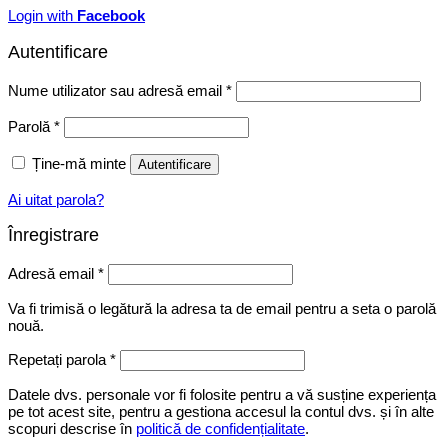
Login with
Facebook
Autentificare
Obligatoriu
Nume utilizator sau adresă email
*
Obligatoriu
Parolă
*
Ține-mă minte
Autentificare
Ai uitat parola?
Înregistrare
Obligatoriu
Adresă email
*
Va fi trimisă o legătură la adresa ta de email pentru a seta o parolă
nouă.
Repetați parola
*
Datele dvs. personale vor fi folosite pentru a vă susține experiența
pe tot acest site, pentru a gestiona accesul la contul dvs. și în alte
scopuri descrise în
politică de confidențialitate
.