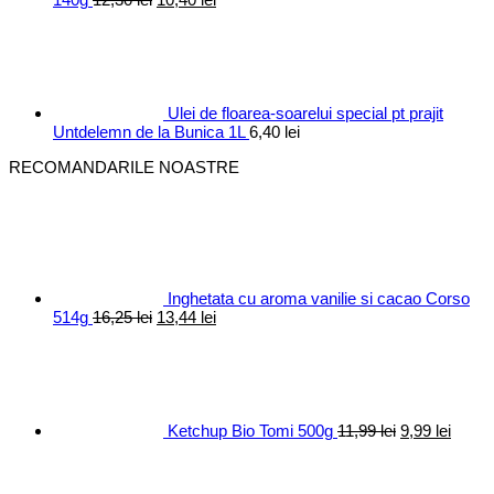
inițial
curent
a
este:
fost:
10,40 lei.
12,30 lei.
Ulei de floarea-soarelui special pt prajit
Untdelemn de la Bunica 1L
6,40
lei
RECOMANDARILE NOASTRE
Inghetata cu aroma vanilie si cacao Corso
Prețul
Prețul
514g
16,25
lei
13,44
lei
inițial
curent
Prețul
Prețul
a
este:
inițial
curen
fost:
13,44 lei.
a
este:
16,25 lei.
fost:
9,99 le
11,99 lei.
Ketchup Bio Tomi 500g
11,99
lei
9,99
lei