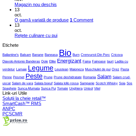
Magazin nou deschis
13
oct.
O gamă variată de produse
1
Comment
13
oct.
Rețete culinare cu pui
Etichete
Bio
Ballantine's
Balsam
Banane
Baneasa
Burn
Crenvursti Din Porc
Cricova
Energizant
Diavolo Antonio Banderas
Dole
Ellite
Faina
Fainoase
Iaurt
Ladita cu
Legume
verdetur
Lamaie
Leustean
Maioneza
Muschiulet de pui
Orez
Pasta
Peste
Salam
Penne
Pesmet
Prune
Prune deshidratate
Romania
Salam crud-
uscat
Salam de vara
Salata boeuf
Salata lollo rossa
Sampanie
Scotch Whisky
Soia
Sos
Spaghete
Sunca Afumata
Sunca Pui
Tomate
Unghiera
Unisol
Vitel
Link-uri Utile
Soluții la cheie retail™
SmartCash™ RMS
ANPC
PCSCMR