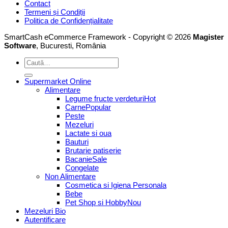
Contact
Termeni și Condiții
Politica de Confidențialitate
SmartCash eCommerce Framework - Copyright © 2026
Magister
Software
, Bucuresti, România
Caută
după:
Supermarket Online
Alimentare
Legume fructe verdeturi
Carne
Peste
Mezeluri
Lactate si oua
Bauturi
Brutarie patiserie
Bacanie
Congelate
Non Alimentare
Cosmetica si Igiena Personala
Bebe
Pet Shop si Hobby
Mezeluri Bio
Autentificare