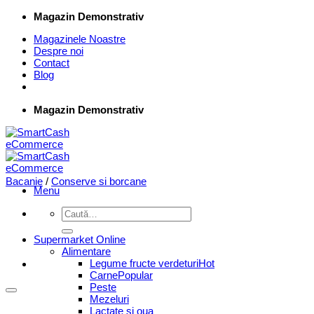
Skip
Magazin Demonstrativ
to
Magazinele Noastre
content
Despre noi
Contact
Blog
Magazin Demonstrativ
Bacanie
/
Conserve si borcane
Menu
Caută
după:
Supermarket Online
Alimentare
Legume fructe verdeturi
Carne
Peste
Mezeluri
Lactate si oua