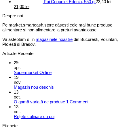
Pui Coquelet Edenia, 550 g
22,40
lei
Prețul
Prețul
21,00
lei
inițial
curent
Despre noi
a
este:
fost:
21,00 lei.
Pe market.smartcash.store găsești cele mai bune produse
22,40 lei.
alimentare și non-alimentare la prețuri avantajoase.
Va asteptam si in
magazinele noastre
din Bucuresti, Voluntari,
Ploiesti si Brasov.
Articole Recente
29
apr.
Supermarket Online
19
nov.
Magazin nou deschis
13
oct.
O gamă variată de produse
1
Comment
13
oct.
Rețete culinare cu pui
Etichete