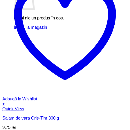
Nu ai niciun produs în coș.
Înapoi la magazin
Adaugă la Wishlist
+
Quick View
Salam de vara Cris-Tim 300 g
9,75
lei