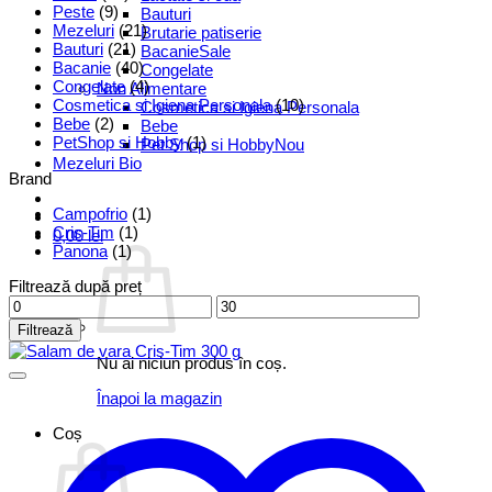
Peste
(9)
Bauturi
Mezeluri
(21)
Brutarie patiserie
Bauturi
(21)
Bacanie
Bacanie
(40)
Congelate
Congelate
(4)
Non Alimentare
Cosmetica si Igiena Personala
(10)
Cosmetica si Igiena Personala
Bebe
(2)
Bebe
PetShop si Hobby
(1)
Pet Shop si Hobby
Mezeluri Bio
Brand
Campofrio
(1)
Cris-Tim
(1)
0,00
lei
Panona
(1)
Filtrează după preț
Preț
Preț
minim
maxim
Filtrează
Nu ai niciun produs în coș.
Înapoi la magazin
Coș