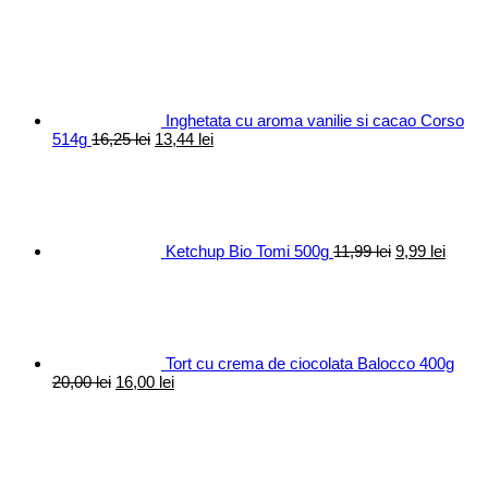
Inghetata cu aroma vanilie si cacao Corso
Prețul
Prețul
514g
16,25
lei
13,44
lei
inițial
curent
Prețul
Prețul
a
este:
inițial
curen
fost:
13,44 lei.
a
este:
16,25 lei.
fost:
9,99 le
11,99 lei.
Ketchup Bio Tomi 500g
11,99
lei
9,99
lei
Tort cu crema de ciocolata Balocco 400g
Prețul
Prețul
20,00
lei
16,00
lei
inițial
curent
a
este:
fost:
16,00 lei.
20,00 lei.