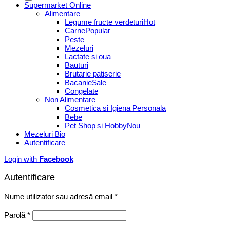
Supermarket Online
Alimentare
Legume fructe verdeturi
Carne
Peste
Mezeluri
Lactate si oua
Bauturi
Brutarie patiserie
Bacanie
Congelate
Non Alimentare
Cosmetica si Igiena Personala
Bebe
Pet Shop si Hobby
Mezeluri Bio
Autentificare
Login with
Facebook
Autentificare
Obligatoriu
Nume utilizator sau adresă email
*
Obligatoriu
Parolă
*