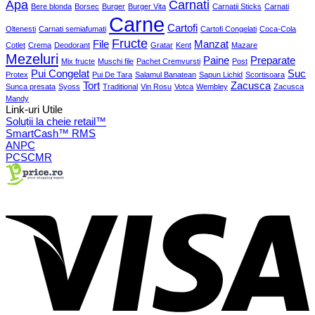
Apa
Carnati
Bere blonda
Borsec
Burger
Burger Vita
Carnatii Sticks
Carnati
Carne
Cartofi
Oltenesti
Carnati semiafumati
Cartofi Congelati
Coca-Cola
Fructe
File
Manzat
Cotlet
Crema
Deodorant
Gratar
Kent
Mazare
Mezeluri
Paine
Preparate
Mix fructe
Muschi file
Pachet Cremvursti
Post
Pui Congelat
Suc
Protex
Pui De Tara
Salamul Banatean
Sapun Lichid
Scortisoara
Tort
Zacusca
Sunca presata
Syoss
Traditional
Vin Rosu
Votca
Wembley
Zacusca
Mandy
Link-uri Utile
Soluții la cheie retail™
SmartCash™ RMS
ANPC
PCSCMR