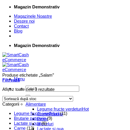
Skip
Magazin Demonstrativ
to
Magazinele Noastre
content
Despre noi
Contact
Blog
Magazin Demonstrativ
Produse etichetate „Salam”
Menu
Filtrează
Caută
Afișez toate cele 3 rezultate
după:
Supermarket Online
Categorii
Alimentare
Legume fructe verdeturi
Legume fructe verdeturi
(11)
Carne
Brutarie patiserie
(9)
Peste
Lactate si oua
(6)
Mezeluri
Carne
(12)
Lactate si oua