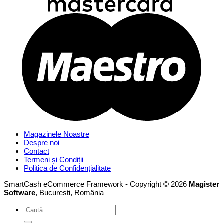
Magazinele Noastre
Despre noi
Contact
Termeni și Condiții
Politica de Confidențialitate
SmartCash eCommerce Framework - Copyright © 2026
Magister
Software
, Bucuresti, România
Caută
după: