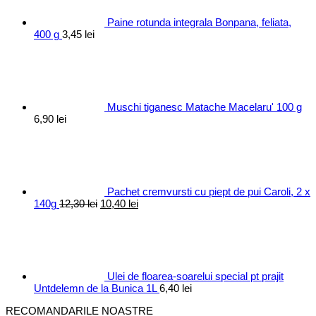
Paine rotunda integrala Bonpana, feliata,
400 g
3,45
lei
Muschi tiganesc Matache Macelaru' 100 g
6,90
lei
Pachet cremvursti cu piept de pui Caroli, 2 x
Prețul
Prețul
140g
12,30
lei
10,40
lei
inițial
curent
a
este:
fost:
10,40 lei.
12,30 lei.
Ulei de floarea-soarelui special pt prajit
Untdelemn de la Bunica 1L
6,40
lei
RECOMANDARILE NOASTRE