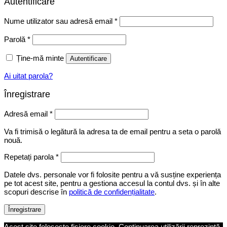
Autentificare
Obligatoriu
Nume utilizator sau adresă email
*
Obligatoriu
Parolă
*
Ține-mă minte
Autentificare
Ai uitat parola?
Înregistrare
Obligatoriu
Adresă email
*
Va fi trimisă o legătură la adresa ta de email pentru a seta o parolă
nouă.
Repetați parola
*
Datele dvs. personale vor fi folosite pentru a vă susține experiența
pe tot acest site, pentru a gestiona accesul la contul dvs. și în alte
scopuri descrise în
politică de confidențialitate
.
Înregistrare
Acest site folosește fișiere cookie. Continuarea utilizării reprezintă