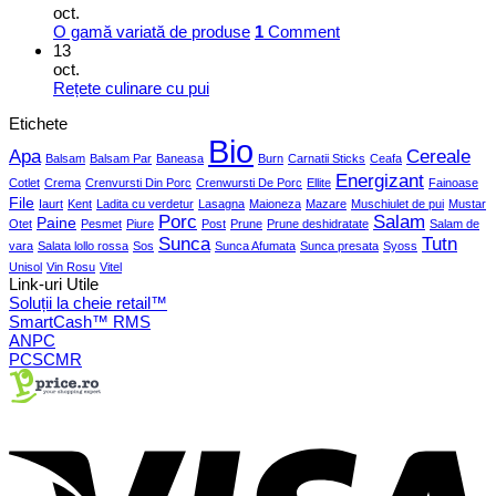
oct.
O gamă variată de produse
1
Comment
13
oct.
Rețete culinare cu pui
Etichete
Bio
Apa
Cereale
Balsam
Balsam Par
Baneasa
Burn
Carnatii Sticks
Ceafa
Energizant
Cotlet
Crema
Crenvursti Din Porc
Crenwursti De Porc
Ellite
Fainoase
File
Iaurt
Kent
Ladita cu verdetur
Lasagna
Maioneza
Mazare
Muschiulet de pui
Mustar
Porc
Salam
Paine
Otet
Pesmet
Piure
Post
Prune
Prune deshidratate
Salam de
Sunca
Tutn
vara
Salata lollo rossa
Sos
Sunca Afumata
Sunca presata
Syoss
Unisol
Vin Rosu
Vitel
Link-uri Utile
Soluții la cheie retail™
SmartCash™ RMS
ANPC
PCSCMR