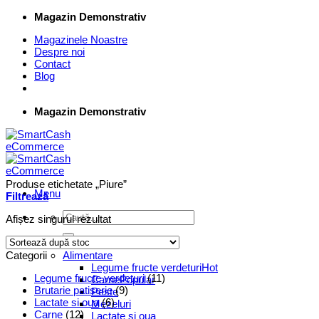
Skip
Magazin Demonstrativ
to
Magazinele Noastre
content
Despre noi
Contact
Blog
Magazin Demonstrativ
Produse etichetate „Piure”
Menu
Filtrează
Caută
Afișez singurul rezultat
după:
Supermarket Online
Categorii
Alimentare
Legume fructe verdeturi
Legume fructe verdeturi
(11)
Carne
Brutarie patiserie
(9)
Peste
Lactate si oua
(6)
Mezeluri
Carne
(12)
Lactate si oua