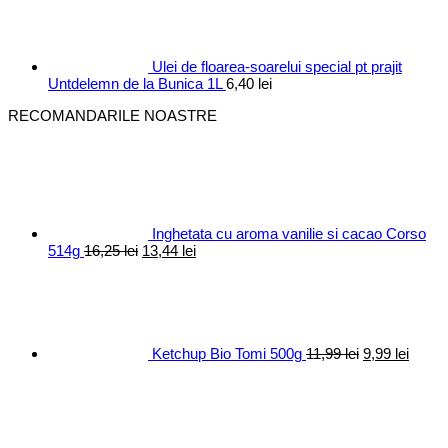
fost:
10,40 lei.
12,30 lei.
Ulei de floarea-soarelui special pt prajit
Untdelemn de la Bunica 1L
6,40
lei
RECOMANDARILE NOASTRE
Inghetata cu aroma vanilie si cacao Corso
Prețul
Prețul
514g
16,25
lei
13,44
lei
inițial
curent
Prețul
Prețul
a
este:
inițial
curen
fost:
13,44 lei.
a
este:
16,25 lei.
fost:
9,99 le
11,99 lei.
Ketchup Bio Tomi 500g
11,99
lei
9,99
lei