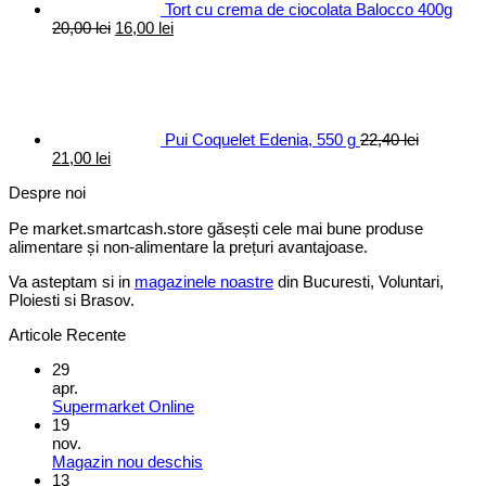
Tort cu crema de ciocolata Balocco 400g
Prețul
Prețul
20,00
lei
16,00
lei
inițial
curent
a
este:
fost:
16,00 lei.
20,00 lei.
Pui Coquelet Edenia, 550 g
22,40
lei
Prețul
Prețul
21,00
lei
inițial
curent
Despre noi
a
este:
fost:
21,00 lei.
Pe market.smartcash.store găsești cele mai bune produse
22,40 lei.
alimentare și non-alimentare la prețuri avantajoase.
Va asteptam si in
magazinele noastre
din Bucuresti, Voluntari,
Ploiesti si Brasov.
Articole Recente
29
apr.
Supermarket Online
19
nov.
Magazin nou deschis
13