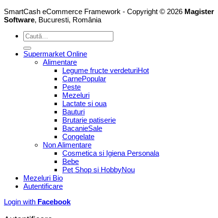
SmartCash eCommerce Framework - Copyright © 2026
Magister
Software
, Bucuresti, România
Caută
după:
Supermarket Online
Alimentare
Legume fructe verdeturi
Carne
Peste
Mezeluri
Lactate si oua
Bauturi
Brutarie patiserie
Bacanie
Congelate
Non Alimentare
Cosmetica si Igiena Personala
Bebe
Pet Shop si Hobby
Mezeluri Bio
Autentificare
Login with
Facebook