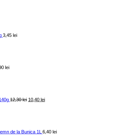
g
3,45
lei
90
lei
Prețul
Prețul
inițial
curent
a
este:
fost:
10,40 lei.
12,30 lei.
 140g
12,30
lei
10,40
lei
elemn de la Bunica 1L
6,40
lei