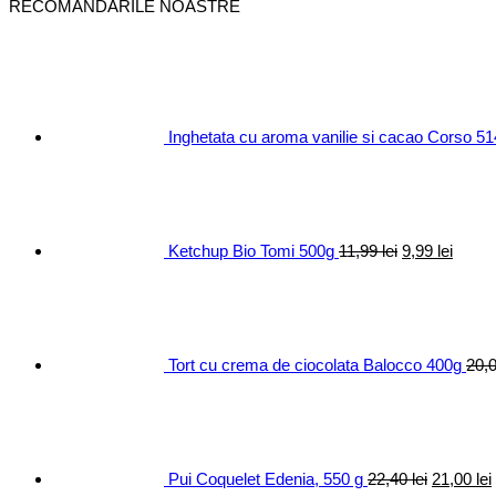
RECOMANDARILE NOASTRE
Inghetata cu aroma vanilie si cacao Corso 5
Prețul
Prețul
inițial
curen
a
este:
fost:
9,99 le
11,99 lei.
Ketchup Bio Tomi 500g
11,99
lei
9,99
lei
Tort cu crema de ciocolata Balocco 400g
20,
Prețul
inițial
a
fost:
22,40 lei.
Pui Coquelet Edenia, 550 g
22,40
lei
21,00
lei