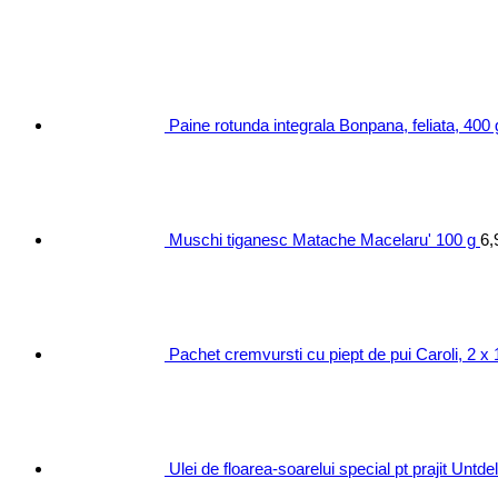
Paine rotunda integrala Bonpana, feliata, 400 
Muschi tiganesc Matache Macelaru' 100 g
6,
Pachet cremvursti cu piept de pui Caroli, 2 x
Ulei de floarea-soarelui special pt prajit Untd