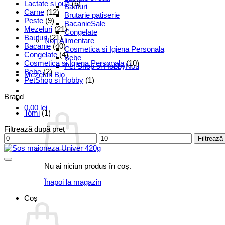
Lactate si oua
(6)
Bauturi
Carne
(12)
Brutarie patiserie
Peste
(9)
Bacanie
Mezeluri
(21)
Congelate
Bauturi
(21)
Non Alimentare
Bacanie
(40)
Cosmetica si Igiena Personala
Congelate
(4)
Bebe
Cosmetica si Igiena Personala
(10)
Pet Shop si Hobby
Bebe
(2)
Mezeluri Bio
PetShop si Hobby
(1)
Brand
0,00
lei
Tomi
(1)
Filtrează după preț
Preț
Preț
Filtrează
minim
maxim
Nu ai niciun produs în coș.
Înapoi la magazin
Coș