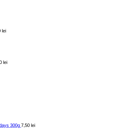
9
lei
70
lei
7days 300g
7,50
lei