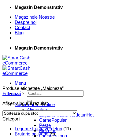
Skip
Magazin Demonstrativ
to
Magazinele Noastre
content
Despre noi
Contact
Blog
Magazin Demonstrativ
Menu
Produse etichetate „Maioneza”
Caută
Filtrează
după:
Afișez singurul rezultat
Supermarket Online
Alimentare
Legume fructe verdeturi
Categorii
Carne
Peste
Legume fructe verdeturi
(11)
Mezeluri
Brutarie patiserie
(9)
Lactate si oua