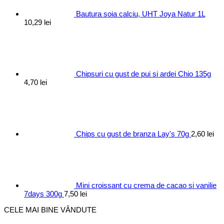
Bautura soia calciu, UHT Joya Natur 1L
10,29
lei
Chipsuri cu gust de pui si ardei Chio 135g
4,70
lei
Chips cu gust de branza Lay's 70g
2,60
lei
Mini croissant cu crema de cacao si vanilie
7days 300g
7,50
lei
CELE MAI BINE VÂNDUTE