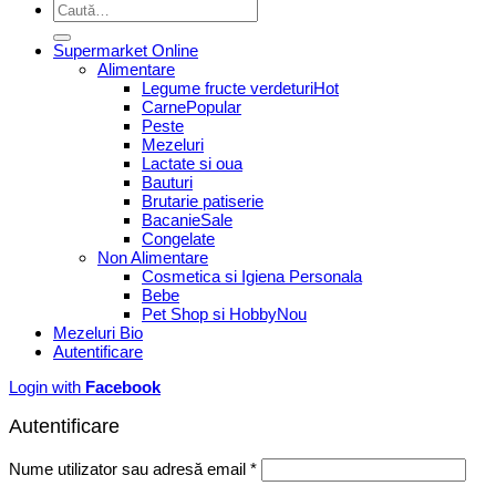
Caută
după:
Supermarket Online
Alimentare
Legume fructe verdeturi
Carne
Peste
Mezeluri
Lactate si oua
Bauturi
Brutarie patiserie
Bacanie
Congelate
Non Alimentare
Cosmetica si Igiena Personala
Bebe
Pet Shop si Hobby
Mezeluri Bio
Autentificare
Login with
Facebook
Autentificare
Obligatoriu
Nume utilizator sau adresă email
*