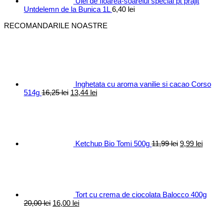
Ulei de floarea-soarelui special pt prajit
Untdelemn de la Bunica 1L
6,40
lei
RECOMANDARILE NOASTRE
Inghetata cu aroma vanilie si cacao Corso
Prețul
Prețul
514g
16,25
lei
13,44
lei
inițial
curent
Prețul
Prețul
a
este:
inițial
curen
fost:
13,44 lei.
a
este:
16,25 lei.
fost:
9,99 le
11,99 lei.
Ketchup Bio Tomi 500g
11,99
lei
9,99
lei
Tort cu crema de ciocolata Balocco 400g
Prețul
Prețul
20,00
lei
16,00
lei
inițial
curent
a
este: