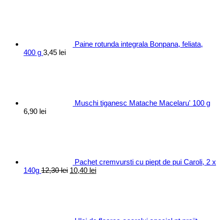
Paine rotunda integrala Bonpana, feliata,
400 g
3,45
lei
Muschi tiganesc Matache Macelaru' 100 g
6,90
lei
Pachet cremvursti cu piept de pui Caroli, 2 x
Prețul
Prețul
140g
12,30
lei
10,40
lei
inițial
curent
a
este:
fost:
10,40 lei.
12,30 lei.