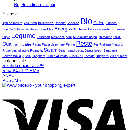
Rețete culinare cu pui
Etichete
Bio
Cafea
Apa de toaleta
Apa Plata
Ballantine's
Banane
Baneasa
Cricova
Energizant
Diavolo Antonio Banderas
Dole
Ellite
Faina
Ladita cu verdetur
Lamaie
Legume
Lapte
Leustean
Maioneza
Midii
Muschiulet de pui
Nectarine
Orez
Peste
Oua
Panificatie
Pasta
Pasta de tomate
Penne
Pet
Prajitura Musuroi
Salam
Prune deshidratate
Romania
Salam crud-uscat
Salata boeuf
Sampanie
Scotch Whisky
Soia
Spaghete
Sunca Afumata
Sunca Pui
Tomate
Unghiera
Vin spumant
Link-uri Utile
Soluții la cheie retail™
SmartCash™ RMS
ANPC
PCSCMR