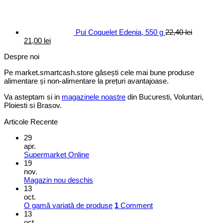
fost:
16,00 lei.
20,00 lei.
Pui Coquelet Edenia, 550 g
22,40
lei
Prețul
Prețul
21,00
lei
inițial
curent
Despre noi
a
este:
fost:
21,00 lei.
Pe market.smartcash.store găsești cele mai bune produse
22,40 lei.
alimentare și non-alimentare la prețuri avantajoase.
Va asteptam si in
magazinele noastre
din Bucuresti, Voluntari,
Ploiesti si Brasov.
Articole Recente
29
apr.
Supermarket Online
19
nov.
Magazin nou deschis
13
oct.
O gamă variată de produse
1
Comment
13
oct.