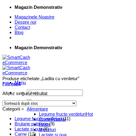
Skip
Magazin Demonstrativ
to
Magazinele Noastre
content
Despre noi
Contact
Blog
Magazin Demonstrativ
Produse etichetate „Ladita cu verdetur”
Menu
Filtrează
Caută
Afișez singurul rezultat
după:
Supermarket Online
Categorii
Alimentare
Legume fructe verdeturi
Legume fructe verdeturi
(11)
Carne
Brutarie patiserie
(9)
Peste
Lactate si oua
(6)
Mezeluri
Carne
(12)
Lactate si oua