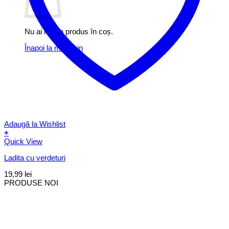
Nu ai niciun produs în coș.
Înapoi la magazin
Adaugă la Wishlist
+
Quick View
Ladita cu verdeturi
19,99
lei
PRODUSE NOI