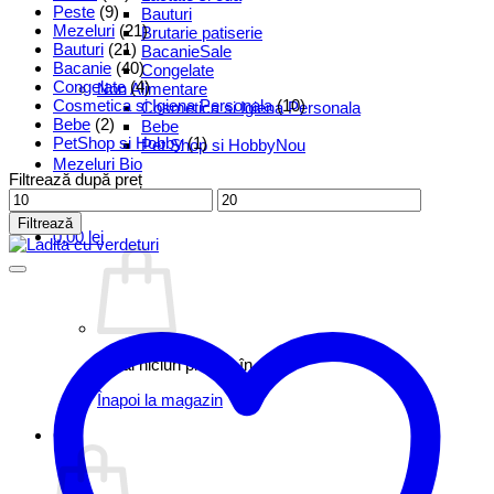
Peste
(9)
Bauturi
Mezeluri
(21)
Brutarie patiserie
Bauturi
(21)
Bacanie
Bacanie
(40)
Congelate
Congelate
(4)
Non Alimentare
Cosmetica si Igiena Personala
(10)
Cosmetica si Igiena Personala
Bebe
(2)
Bebe
PetShop si Hobby
(1)
Pet Shop si Hobby
Mezeluri Bio
Filtrează după preț
Preț
Preț
minim
maxim
Filtrează
0,00
lei
Nu ai niciun produs în coș.
Înapoi la magazin
Coș