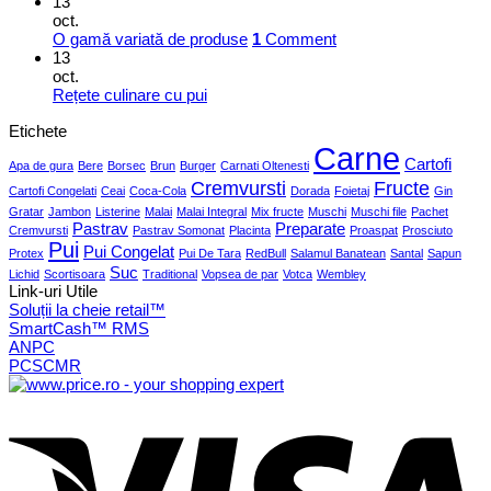
13
oct.
O gamă variată de produse
1
Comment
13
oct.
Rețete culinare cu pui
Etichete
Carne
Cartofi
Apa de gura
Bere
Borsec
Brun
Burger
Carnati Oltenesti
Cremvursti
Fructe
Cartofi Congelati
Ceai
Coca-Cola
Dorada
Foietaj
Gin
Gratar
Jambon
Listerine
Malai
Malai Integral
Mix fructe
Muschi
Muschi file
Pachet
Pastrav
Preparate
Cremvursti
Pastrav Somonat
Placinta
Proaspat
Prosciuto
Pui
Pui Congelat
Protex
Pui De Tara
RedBull
Salamul Banatean
Santal
Sapun
Suc
Lichid
Scortisoara
Traditional
Vopsea de par
Votca
Wembley
Link-uri Utile
Soluții la cheie retail™
SmartCash™ RMS
ANPC
PCSCMR