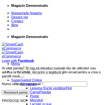
Skip
Magazin Demonstrativ
to
Magazinele Noastre
content
Despre noi
Contact
Blog
Magazin Demonstrativ
Login with
Facebook
Menu
Ai uitat parola? Te rog să introduci numele tău de utilizator sau
Caută
adresa ta de email. Vei primi o legătură prin email pentru a crea o
după:
parolă nouă.
Supermarket Online
Obligatoriu
Nume utilizator sau email
*
Alimentare
Legume fructe verdeturi
Carne
Resetează parola
Peste
Mezeluri
PRODUSE NOI
Lactate si oua