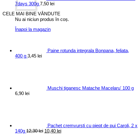
7days 300g
7,50
lei
CELE MAI BINE VÂNDUTE
Nu ai niciun produs în coș.
Înapoi la magazin
Paine rotunda integrala Bonpana, feliata,
400 g
3,45
lei
Muschi tiganesc Matache Macelaru' 100 g
6,90
lei
Pachet cremvursti cu piept de pui Caroli, 2 x
Prețul
Prețul
140g
12,30
lei
10,40
lei
inițial
curent