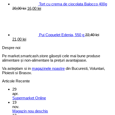
Tort cu crema de ciocolata Balocco 400g
Prețul
Prețul
20,00
lei
16,00
lei
inițial
curent
a
este:
fost:
16,00 lei.
20,00 lei.
Pui Coquelet Edenia, 550 g
22,40
lei
Prețul
Prețul
21,00
lei
inițial
curent
Despre noi
a
este:
fost:
21,00 lei.
Pe market.smartcash.store găsești cele mai bune produse
22,40 lei.
alimentare și non-alimentare la prețuri avantajoase.
Va asteptam si in
magazinele noastre
din Bucuresti, Voluntari,
Ploiesti si Brasov.
Articole Recente
29
apr.
Supermarket Online
19
nov.
Magazin nou deschis