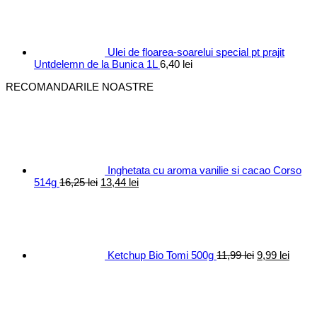
a
este:
fost:
10,40 lei.
12,30 lei.
Ulei de floarea-soarelui special pt prajit
Untdelemn de la Bunica 1L
6,40
lei
RECOMANDARILE NOASTRE
Inghetata cu aroma vanilie si cacao Corso
Prețul
Prețul
514g
16,25
lei
13,44
lei
inițial
curent
Prețul
Prețul
a
este:
inițial
curen
fost:
13,44 lei.
a
este:
16,25 lei.
fost:
9,99 le
11,99 lei.
Ketchup Bio Tomi 500g
11,99
lei
9,99
lei