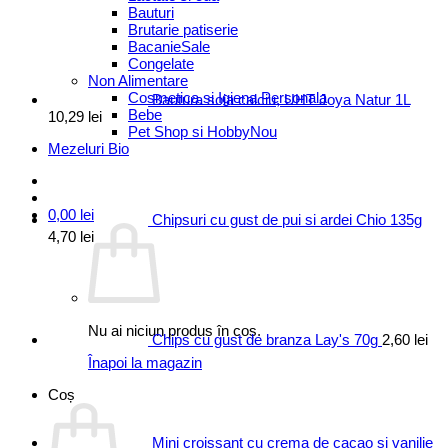
Bauturi
Brutarie patiserie
Bacanie
Congelate
Non Alimentare
Cosmetica si Igiena Personala
Bautura soia calciu, UHT Joya Natur 1L
Bebe
10,29
lei
Pet Shop si Hobby
Mezeluri Bio
0,00
lei
Chipsuri cu gust de pui si ardei Chio 135g
4,70
lei
Nu ai niciun produs în coș.
Chips cu gust de branza Lay's 70g
2,60
lei
Înapoi la magazin
Coș
Mini croissant cu crema de cacao si vanilie