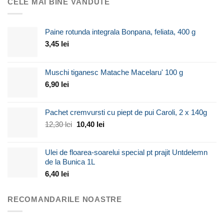
CELE MAI BINE VÂNDUTE
Paine rotunda integrala Bonpana, feliata, 400 g
3,45
lei
Muschi tiganesc Matache Macelaru' 100 g
6,90
lei
Pachet cremvursti cu piept de pui Caroli, 2 x 140g
Prețul
Prețul
12,30
lei
10,40
lei
inițial
curent
a
este:
Ulei de floarea-soarelui special pt prajit Untdelemn
fost:
10,40 lei.
de la Bunica 1L
12,30 lei.
6,40
lei
RECOMANDARILE NOASTRE