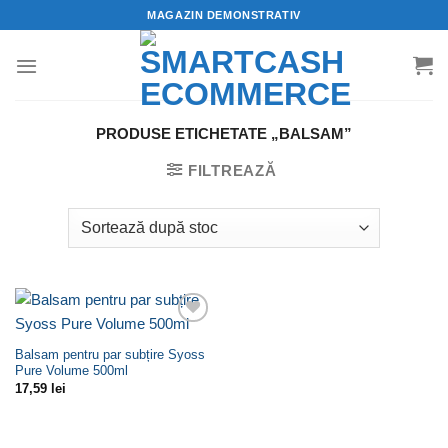
Skip
MAGAZIN DEMONSTRATIV
to
content
PRODUSE ETICHETATE „BALSAM”
FILTREAZĂ
Adaugă
la
Balsam pentru par subțire Syoss
Wishlist
Pure Volume 500ml
17,59
lei