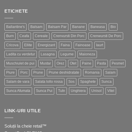
ETICHETE
Ballantine's
Balsam
Balsam Par
Banane
Baneasa
Bio
Burn
Ceafa
Cereale
Crenvursti Din Porc
Crenwursti De Porc
Cricova
Ellite
Energizant
Faina
Fainoase
Iaurt
Ladita cu verdetur
Lasagna
Legume
Maioneza
Muschiulet de pui
Mustar
Orez
Otet
Paine
Pasta
Pesmet
Piure
Porc
Prune
Prune deshidratate
Romania
Salam
Salam de vara
Salata lollo rossa
Sos
Spaghete
Sunca
Sunca Afumata
Sunca Pui
Tutn
Unghiera
Unisol
Vitel
LINK-URI UTILE
Soluții la cheie retail™