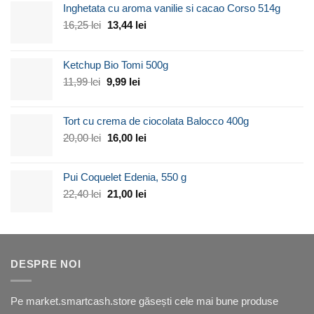
Inghetata cu aroma vanilie si cacao Corso 514g
Prețul
Prețul
16,25
lei
13,44
lei
inițial
curent
a
este:
Ketchup Bio Tomi 500g
fost:
13,44 lei.
16,25 lei.
Prețul
Prețul
11,99
lei
9,99
lei
inițial
curent
a
este:
Tort cu crema de ciocolata Balocco 400g
fost:
9,99 lei.
11,99 lei.
Prețul
Prețul
20,00
lei
16,00
lei
inițial
curent
a
este:
Pui Coquelet Edenia, 550 g
fost:
16,00 lei.
20,00 lei.
Prețul
Prețul
22,40
lei
21,00
lei
inițial
curent
a
este:
fost:
21,00 lei.
22,40 lei.
DESPRE NOI
Pe market.smartcash.store găsești cele mai bune produse