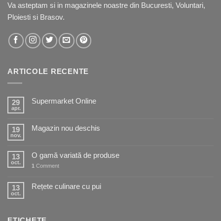
Va asteptam si in
magazinele noastre
din Bucuresti, Voluntari,
Ploiesti si Brasov.
ARTICOLE RECENTE
Supermarket Online
29
apr.
Magazin nou deschis
19
nov.
O gamă variată de produse
13
oct.
1
Comment
Rețete culinare cu pui
13
oct.
ETICHETE