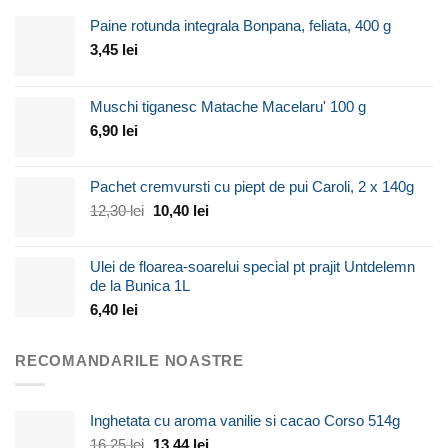
Paine rotunda integrala Bonpana, feliata, 400 g
3,45
lei
Muschi tiganesc Matache Macelaru' 100 g
6,90
lei
Pachet cremvursti cu piept de pui Caroli, 2 x 140g
Prețul
Prețul
12,30
lei
10,40
lei
inițial
curent
a
este:
Ulei de floarea-soarelui special pt prajit Untdelemn
fost:
10,40 lei.
de la Bunica 1L
12,30 lei.
6,40
lei
RECOMANDARILE NOASTRE
Inghetata cu aroma vanilie si cacao Corso 514g
Prețul
Prețul
16,25
lei
13,44
lei