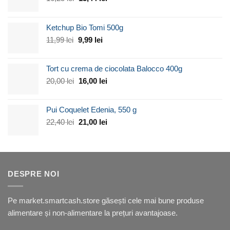
inițial
curent
a
este:
Ketchup Bio Tomi 500g
fost:
13,44 lei.
16,25 lei.
Prețul
Prețul
11,99
lei
9,99
lei
inițial
curent
a
este:
Tort cu crema de ciocolata Balocco 400g
fost:
9,99 lei.
11,99 lei.
Prețul
Prețul
20,00
lei
16,00
lei
inițial
curent
a
este:
Pui Coquelet Edenia, 550 g
fost:
16,00 lei.
20,00 lei.
Prețul
Prețul
22,40
lei
21,00
lei
inițial
curent
a
este:
fost:
21,00 lei.
22,40 lei.
DESPRE NOI
Pe market.smartcash.store găsești cele mai bune produse
alimentare și non-alimentare la prețuri avantajoase.