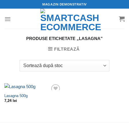
Skip
MAGAZIN DEMONSTRATIV
to
content
PRODUSE ETICHETATE „LASAGNA”
FILTREAZĂ
Lasagna 500g
Adaugă
7,24
lei
la
Wishlist