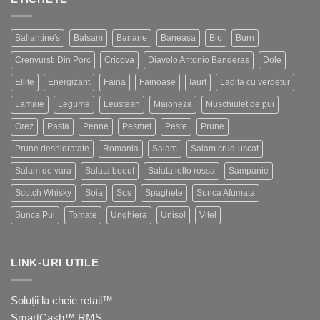
Ballantine's
Balsam
Banane
Baneasa
Bio
Burn
Crenvursti Din Porc
Cricova
Diavolo Antonio Banderas
Dole
Ellite
Energizant
Faina
Fainoase
Iaurt
Ladita cu verdetur
Lamaie
Legume
Leustean
Maioneza
Muschiulet de pui
Orez
Pasta
Penne
Pesmet
Peste
Prune
Prune deshidratate
Romania
Salam
Salam crud-uscat
Salam de vara
Salata boeuf
Salata lollo rossa
Sampanie
Scotch Whisky
Soia
Sos
Spaghete
Sunca Afumata
Sunca Pui
Tomate
Unghiera
Unisol
Vitel
LINK-URI UTILE
Soluții la cheie retail™
SmartCash™ RMS