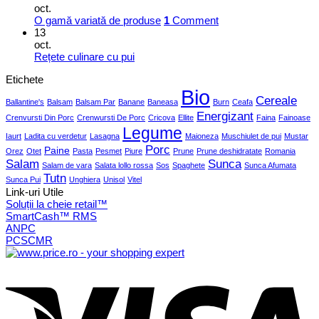
oct.
O gamă variată de produse
1
Comment
13
oct.
Rețete culinare cu pui
Etichete
Bio
Cereale
Ballantine's
Balsam
Balsam Par
Banane
Baneasa
Burn
Ceafa
Energizant
Crenvursti Din Porc
Crenwursti De Porc
Cricova
Ellite
Faina
Fainoase
Legume
Iaurt
Ladita cu verdetur
Lasagna
Maioneza
Muschiulet de pui
Mustar
Porc
Paine
Orez
Otet
Pasta
Pesmet
Piure
Prune
Prune deshidratate
Romania
Salam
Sunca
Salam de vara
Salata lollo rossa
Sos
Spaghete
Sunca Afumata
Tutn
Sunca Pui
Unghiera
Unisol
Vitel
Link-uri Utile
Soluții la cheie retail™
SmartCash™ RMS
ANPC
PCSCMR