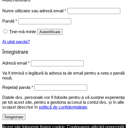
Obligatoriu
Nume utilizator sau adresă email
*
Obligatoriu
Parolă
*
Ține-mă minte
Autentificare
Ai uitat parola?
Înregistrare
Obligatoriu
Adresă email
*
Va fi trimisă o legătură la adresa ta de email pentru a seta o parolă
nouă.
Repetați parola
*
Datele dvs. personale vor fi folosite pentru a vă susține experiența
pe tot acest site, pentru a gestiona accesul la contul dvs. și în alte
scopuri descrise în
politică de confidențialitate
.
Înregistrare
Acest site folosește fișiere cookie. Continuarea utilizării reprezintă