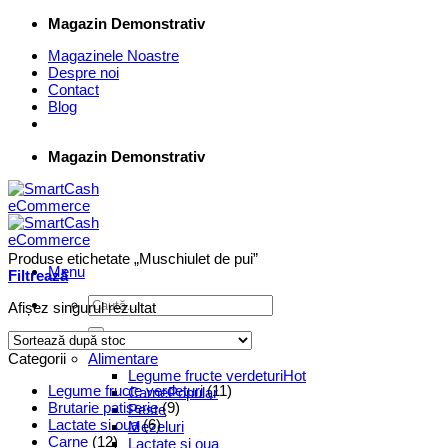
Skip
Magazin Demonstrativ
to
Magazinele Noastre
content
Despre noi
Contact
Blog
Magazin Demonstrativ
Produse etichetate „Muschiulet de pui”
Menu
Filtrează
Caută
Afișez singurul rezultat
după:
Supermarket Online
Categorii
Alimentare
Legume fructe verdeturi
Legume fructe verdeturi
(11)
Carne
Brutarie patiserie
(9)
Peste
Lactate si oua
(6)
Mezeluri
Carne
(12)
Lactate si oua