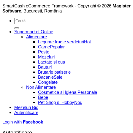
SmartCash eCommerce Framework - Copyright © 2026
Magister
Software
, Bucuresti, România
Caută
după:
Supermarket Online
Alimentare
Legume fructe verdeturi
Carne
Peste
Mezeluri
Lactate si oua
Bauturi
Brutarie patiserie
Bacanie
Congelate
Non Alimentare
Cosmetica si Igiena Personala
Bebe
Pet Shop si Hobby
Mezeluri Bio
Autentificare
Login with
Facebook
Autentificare