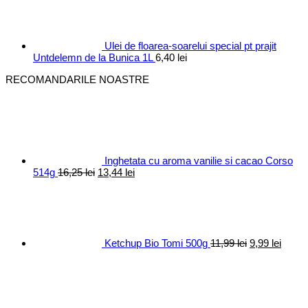
fost:
10,40 lei.
12,30 lei.
Ulei de floarea-soarelui special pt prajit
Untdelemn de la Bunica 1L
6,40
lei
RECOMANDARILE NOASTRE
Inghetata cu aroma vanilie si cacao Corso
Prețul
Prețul
514g
16,25
lei
13,44
lei
inițial
curent
Prețul
Prețul
a
este:
inițial
curen
fost:
13,44 lei.
a
este:
16,25 lei.
fost:
9,99 le
11,99 lei.
Ketchup Bio Tomi 500g
11,99
lei
9,99
lei