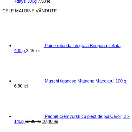
7days 300g
7,50
lei
CELE MAI BINE VÂNDUTE
Paine rotunda integrala Bonpana, feliata,
400 g
3,45
lei
Muschi tiganesc Matache Macelaru' 100 g
6,90
lei
Pachet cremvursti cu piept de pui Caroli, 2 x
Prețul
Prețul
140g
12,30
lei
10,40
lei
inițial
curent
a
este: