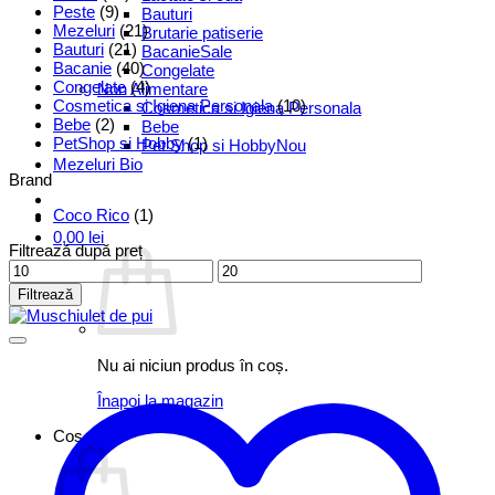
Peste
(9)
Bauturi
Mezeluri
(21)
Brutarie patiserie
Bauturi
(21)
Bacanie
Bacanie
(40)
Congelate
Congelate
(4)
Non Alimentare
Cosmetica si Igiena Personala
(10)
Cosmetica si Igiena Personala
Bebe
(2)
Bebe
PetShop si Hobby
(1)
Pet Shop si Hobby
Mezeluri Bio
Brand
Coco Rico
(1)
0,00
lei
Filtrează după preț
Preț
Preț
minim
maxim
Filtrează
Nu ai niciun produs în coș.
Înapoi la magazin
Coș