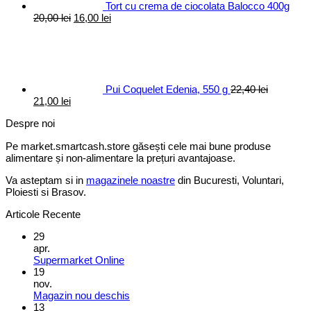
Tort cu crema de ciocolata Balocco 400g
Prețul
Prețul
20,00
lei
16,00
lei
inițial
curent
a
este:
fost:
16,00 lei.
20,00 lei.
Pui Coquelet Edenia, 550 g
22,40
lei
Prețul
Prețul
21,00
lei
inițial
curent
Despre noi
a
este:
fost:
21,00 lei.
Pe market.smartcash.store găsești cele mai bune produse
22,40 lei.
alimentare și non-alimentare la prețuri avantajoase.
Va asteptam si in
magazinele noastre
din Bucuresti, Voluntari,
Ploiesti si Brasov.
Articole Recente
29
apr.
Supermarket Online
19
nov.
Magazin nou deschis
13