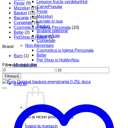
Legume fructe verdeturi
Peste
(9)
Carne
Mezeluri
(21)
Peste
Bauturi
(21)
Mezeluri
Bacanie
(40)
Lactate si oua
Congelate
(4)
Bauturi
Cosmetica si Igiena Personala
(10)
Brutarie patiserie
Bebe
(2)
Bacanie
PetShop si Hobby
(1)
Congelate
Non Alimentare
Brand
Cosmetica si Igiena Personala
Bebe
Burn
(1)
Pet Shop si Hobby
Filtrează după preț
Mezeluri Bio
Preț
Preț
minim
maxim
Filtrează
0,00
lei
Nu ai niciun produs în coș.
Înapoi la magazin