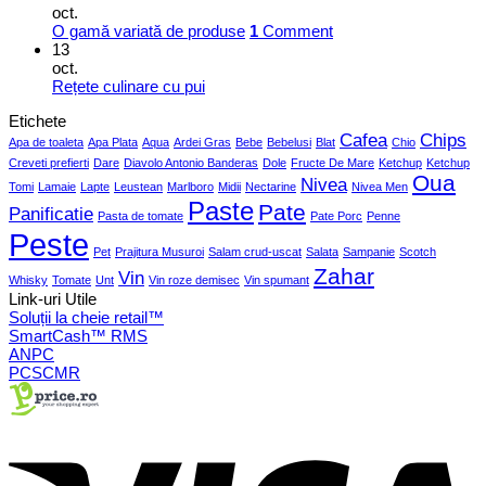
oct.
O gamă variată de produse
1
Comment
13
oct.
Rețete culinare cu pui
Etichete
Cafea
Chips
Apa de toaleta
Apa Plata
Aqua
Ardei Gras
Bebe
Bebelusi
Blat
Chio
Creveti prefierti
Dare
Diavolo Antonio Banderas
Dole
Fructe De Mare
Ketchup
Ketchup
Oua
Nivea
Tomi
Lamaie
Lapte
Leustean
Marlboro
Midii
Nectarine
Nivea Men
Paste
Pate
Panificatie
Pasta de tomate
Pate Porc
Penne
Peste
Pet
Prajitura Musuroi
Salam crud-uscat
Salata
Sampanie
Scotch
Zahar
Vin
Whisky
Tomate
Unt
Vin roze demisec
Vin spumant
Link-uri Utile
Soluții la cheie retail™
SmartCash™ RMS
ANPC
PCSCMR