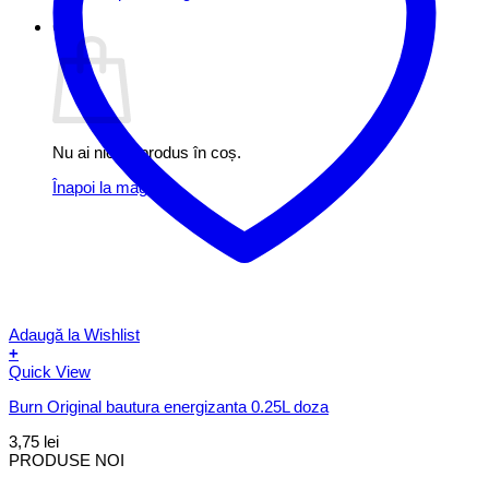
Coș
Nu ai niciun produs în coș.
Înapoi la magazin
Adaugă la Wishlist
+
Quick View
Burn Original bautura energizanta 0.25L doza
3,75
lei
PRODUSE NOI