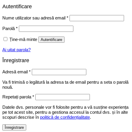
Autentificare
Obligatoriu
Nume utilizator sau adresă email
*
Obligatoriu
Parolă
*
Ține-mă minte
Autentificare
Ai uitat parola?
Înregistrare
Obligatoriu
Adresă email
*
Va fi trimisă o legătură la adresa ta de email pentru a seta o parolă
nouă.
Repetați parola
*
Datele dvs. personale vor fi folosite pentru a vă susține experiența
pe tot acest site, pentru a gestiona accesul la contul dvs. și în alte
scopuri descrise în
politică de confidențialitate
.
Înregistrare