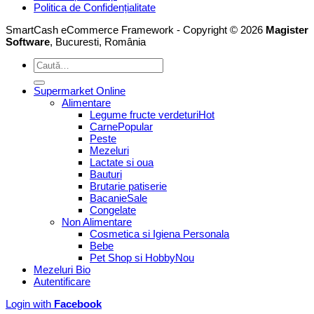
Politica de Confidențialitate
SmartCash eCommerce Framework - Copyright © 2026
Magister
Software
, Bucuresti, România
Caută
după:
Supermarket Online
Alimentare
Legume fructe verdeturi
Carne
Peste
Mezeluri
Lactate si oua
Bauturi
Brutarie patiserie
Bacanie
Congelate
Non Alimentare
Cosmetica si Igiena Personala
Bebe
Pet Shop si Hobby
Mezeluri Bio
Autentificare
Login with
Facebook