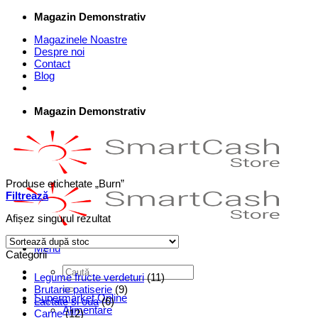
Skip
Magazin Demonstrativ
to
Magazinele Noastre
content
Despre noi
Contact
Blog
Magazin Demonstrativ
Produse etichetate „Burn”
Filtrează
Afișez singurul rezultat
Menu
Categorii
Caută
Legume fructe verdeturi
(11)
după:
Brutarie patiserie
(9)
Supermarket Online
Lactate si oua
(6)
Alimentare
Carne
(12)