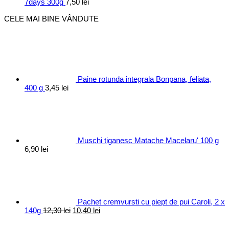
7days 300g
7,50
lei
CELE MAI BINE VÂNDUTE
Paine rotunda integrala Bonpana, feliata,
400 g
3,45
lei
Muschi tiganesc Matache Macelaru' 100 g
6,90
lei
Pachet cremvursti cu piept de pui Caroli, 2 x
Prețul
Prețul
140g
12,30
lei
10,40
lei
inițial
curent
a
este: