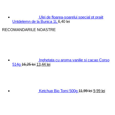
fost:
10,40 lei.
12,30 lei.
Ulei de floarea-soarelui special pt prajit
Untdelemn de la Bunica 1L
6,40
lei
RECOMANDARILE NOASTRE
Inghetata cu aroma vanilie si cacao Corso
Prețul
Prețul
514g
16,25
lei
13,44
lei
inițial
curent
Prețul
Prețul
a
este:
inițial
curen
fost:
13,44 lei.
a
este:
16,25 lei.
fost:
9,99 le
11,99 lei.
Ketchup Bio Tomi 500g
11,99
lei
9,99
lei