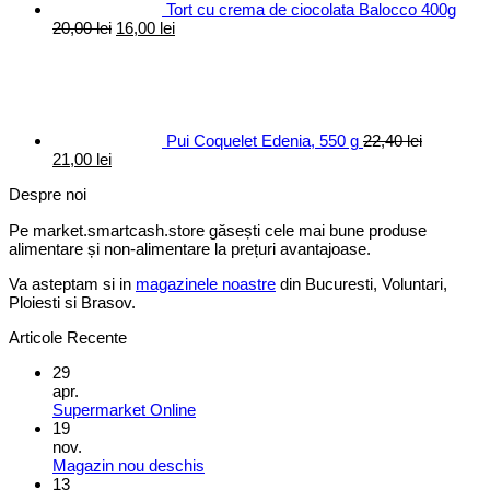
Tort cu crema de ciocolata Balocco 400g
Prețul
Prețul
20,00
lei
16,00
lei
inițial
curent
a
este:
fost:
16,00 lei.
20,00 lei.
Pui Coquelet Edenia, 550 g
22,40
lei
Prețul
Prețul
21,00
lei
inițial
curent
Despre noi
a
este:
fost:
21,00 lei.
Pe market.smartcash.store găsești cele mai bune produse
22,40 lei.
alimentare și non-alimentare la prețuri avantajoase.
Va asteptam si in
magazinele noastre
din Bucuresti, Voluntari,
Ploiesti si Brasov.
Articole Recente
29
apr.
Supermarket Online
19
nov.
Magazin nou deschis
13