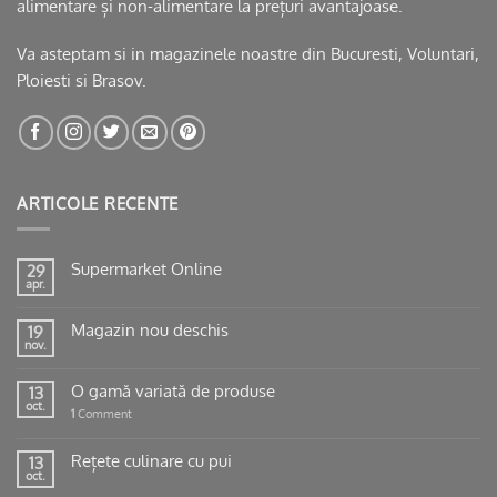
alimentare și non-alimentare la prețuri avantajoase.
Va asteptam si in
magazinele noastre
din Bucuresti, Voluntari,
Ploiesti si Brasov.
ARTICOLE RECENTE
Supermarket Online
29
apr.
Magazin nou deschis
19
nov.
O gamă variată de produse
13
oct.
1
Comment
Rețete culinare cu pui
13
oct.