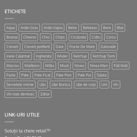
ETICHETE
Aqua
Ardei Gras
Ardei Kapia
Bebe
Bebelusi
Bere
Blat
Branza
Cheese
Chio
Chips
Cicoloata
Cidru
Corso
Creveti
Creveti prefierti
Dare
Fructe De Mare
Gatorade
Inele Calarmar
Inghetata
KAizer
Ketchup
Ketchup Tomi
Macrou
Marlboro
Milka
Musli
Nivea
Nivea Men
Pall Mall
Paste
Pate
Pate Ficat
Pate Porc
Pate Pui
Salata
Servetele intime
Ulei
Ulei Bunica
Ulie de corp
Unt
Vin
Vin roze demisec
Zahar
LINK-URI UTILE
Soluții la cheie retail™