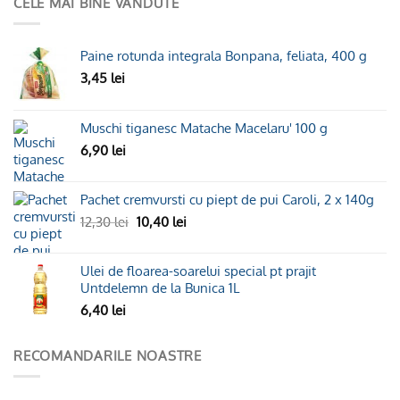
CELE MAI BINE VÂNDUTE
Paine rotunda integrala Bonpana, feliata, 400 g
3,45
lei
Muschi tiganesc Matache Macelaru' 100 g
6,90
lei
Pachet cremvursti cu piept de pui Caroli, 2 x 140g
Prețul
Prețul
12,30
lei
10,40
lei
inițial
curent
a
este:
Ulei de floarea-soarelui special pt prajit
fost:
10,40 lei.
Untdelemn de la Bunica 1L
12,30 lei.
6,40
lei
RECOMANDARILE NOASTRE