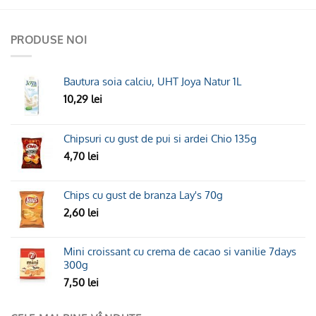
PRODUSE NOI
Bautura soia calciu, UHT Joya Natur 1L
10,29
lei
Chipsuri cu gust de pui si ardei Chio 135g
4,70
lei
Chips cu gust de branza Lay's 70g
2,60
lei
Mini croissant cu crema de cacao si vanilie 7days
300g
7,50
lei