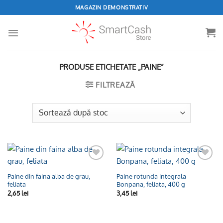
Skip
MAGAZIN DEMONSTRATIV
to
content
PRODUSE ETICHETATE „PAINE”
FILTREAZĂ
Adaugă
Adaugă
la
la
Paine din faina alba de grau,
Paine rotunda integrala
Wishlist
Wishlist
feliata
Bonpana, feliata, 400 g
2,65
lei
3,45
lei