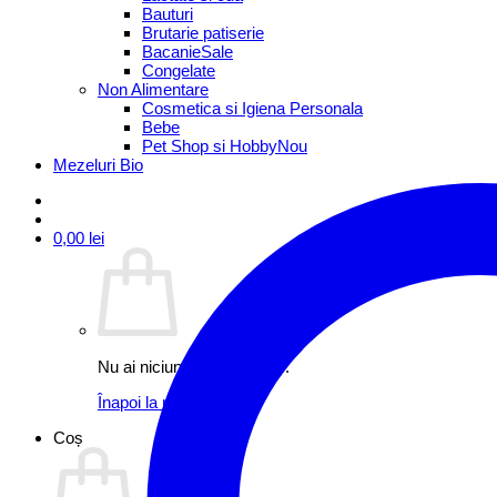
Bauturi
Brutarie patiserie
Bacanie
Congelate
Non Alimentare
Cosmetica si Igiena Personala
Bebe
Pet Shop si Hobby
Mezeluri Bio
0,00
lei
Nu ai niciun produs în coș.
Înapoi la magazin
Coș