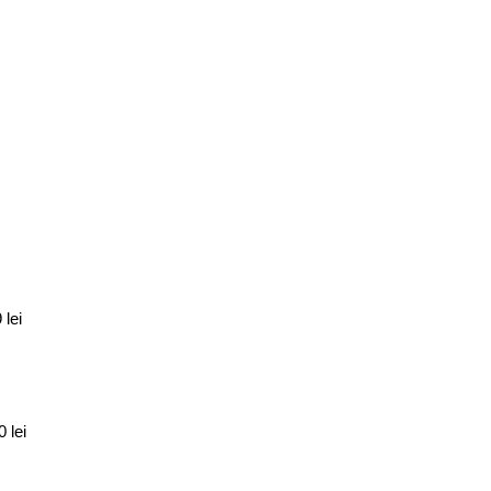
9
lei
70
lei