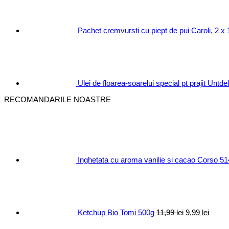
Pachet cremvursti cu piept de pui Caroli, 2 x
Ulei de floarea-soarelui special pt prajit Untd
RECOMANDARILE NOASTRE
Inghetata cu aroma vanilie si cacao Corso 5
Prețul
Prețul
inițial
curen
a
este:
fost:
9,99 le
11,99 lei.
Ketchup Bio Tomi 500g
11,99
lei
9,99
lei