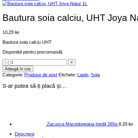
Bautura soia calciu, UHT Joya N
10,29
lei
Bautura soia calciu UHT
Disponibil pentru precomandă
Cantitate
Bautura
Adaugă în coș
soia
Categorie:
Produse de post
Etichete:
Lapte
,
Soia
calciu,
UHT
S-ar putea să-ți placă și…
Joya
Natur
1L
Zacusca Macedoneana Inedit 265g
8,39
lei
Descriere