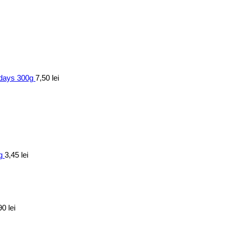
7days 300g
7,50
lei
g
3,45
lei
90
lei
Prețul
Prețul
inițial
curent