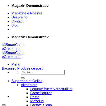
Skip
Magazin Demonstrativ
to
Magazinele Noastre
content
Despre noi
Contact
Blog
Magazin Demonstrativ
Menu
Bacanie
/
Produse de post
Caută
după:
Supermarket Online
Alimentare
Legume fructe verdeturi
Carne
Peste
Mezeluri
Lactate si oua