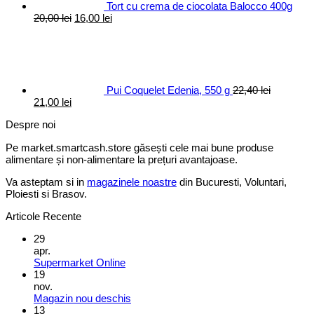
Tort cu crema de ciocolata Balocco 400g
Prețul
Prețul
20,00
lei
16,00
lei
inițial
curent
a
este:
fost:
16,00 lei.
20,00 lei.
Pui Coquelet Edenia, 550 g
22,40
lei
Prețul
Prețul
21,00
lei
inițial
curent
Despre noi
a
este:
fost:
21,00 lei.
Pe market.smartcash.store găsești cele mai bune produse
22,40 lei.
alimentare și non-alimentare la prețuri avantajoase.
Va asteptam si in
magazinele noastre
din Bucuresti, Voluntari,
Ploiesti si Brasov.
Articole Recente
29
apr.
Supermarket Online
19
nov.
Magazin nou deschis
13