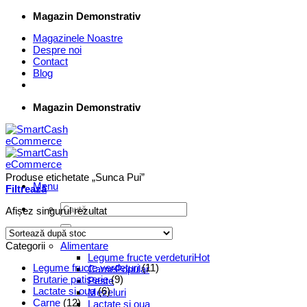
Skip
Magazin Demonstrativ
to
Magazinele Noastre
content
Despre noi
Contact
Blog
Magazin Demonstrativ
Produse etichetate „Sunca Pui”
Menu
Filtrează
Caută
Afișez singurul rezultat
după:
Supermarket Online
Categorii
Alimentare
Legume fructe verdeturi
Legume fructe verdeturi
(11)
Carne
Brutarie patiserie
(9)
Peste
Lactate si oua
(6)
Mezeluri
Carne
(12)
Lactate si oua