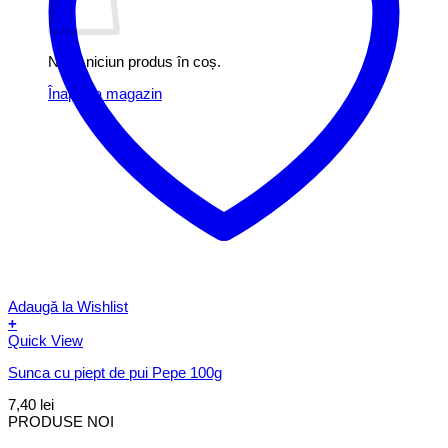
Nu ai niciun produs în coș.
Înapoi la magazin
Adaugă la Wishlist
+
Quick View
Sunca cu piept de pui Pepe 100g
7,40
lei
PRODUSE NOI