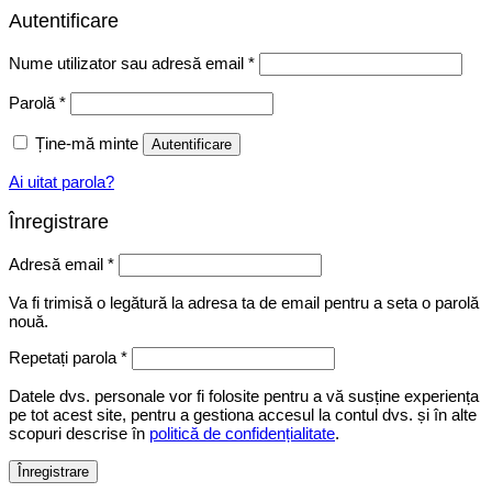
Autentificare
Obligatoriu
Nume utilizator sau adresă email
*
Obligatoriu
Parolă
*
Ține-mă minte
Autentificare
Ai uitat parola?
Înregistrare
Obligatoriu
Adresă email
*
Va fi trimisă o legătură la adresa ta de email pentru a seta o parolă
nouă.
Repetați parola
*
Datele dvs. personale vor fi folosite pentru a vă susține experiența
pe tot acest site, pentru a gestiona accesul la contul dvs. și în alte
scopuri descrise în
politică de confidențialitate
.
Înregistrare