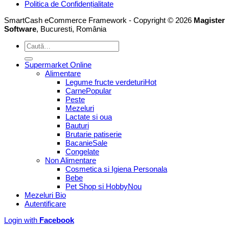
Politica de Confidențialitate
SmartCash eCommerce Framework - Copyright © 2026
Magister
Software
, Bucuresti, România
Caută
după:
Supermarket Online
Alimentare
Legume fructe verdeturi
Carne
Peste
Mezeluri
Lactate si oua
Bauturi
Brutarie patiserie
Bacanie
Congelate
Non Alimentare
Cosmetica si Igiena Personala
Bebe
Pet Shop si Hobby
Mezeluri Bio
Autentificare
Login with
Facebook