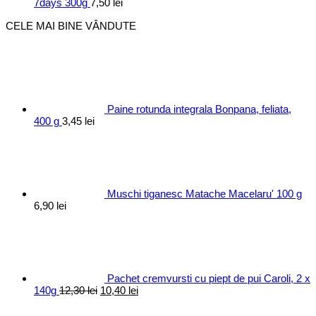
7days 300g
7,50
lei
CELE MAI BINE VÂNDUTE
Paine rotunda integrala Bonpana, feliata,
400 g
3,45
lei
Muschi tiganesc Matache Macelaru' 100 g
6,90
lei
Pachet cremvursti cu piept de pui Caroli, 2 x
Prețul
Prețul
140g
12,30
lei
10,40
lei
inițial
curent
a
este: