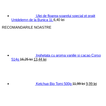
fost:
10,40 lei.
12,30 lei.
Ulei de floarea-soarelui special pt prajit
Untdelemn de la Bunica 1L
6,40
lei
RECOMANDARILE NOASTRE
Inghetata cu aroma vanilie si cacao Corso
Prețul
Prețul
514g
16,25
lei
13,44
lei
inițial
curent
Prețul
Prețul
a
este:
inițial
curen
fost:
13,44 lei.
a
este:
16,25 lei.
fost:
9,99 le
11,99 lei.
Ketchup Bio Tomi 500g
11,99
lei
9,99
lei