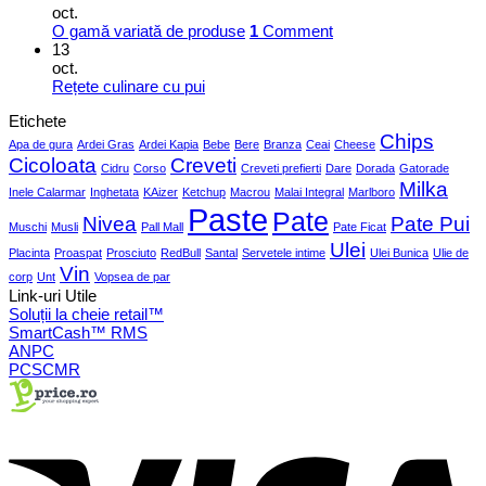
oct.
O gamă variată de produse
1
Comment
13
oct.
Rețete culinare cu pui
Etichete
Chips
Apa de gura
Ardei Gras
Ardei Kapia
Bebe
Bere
Branza
Ceai
Cheese
Cicoloata
Creveti
Cidru
Corso
Creveti prefierti
Dare
Dorada
Gatorade
Milka
Inele Calarmar
Inghetata
KAizer
Ketchup
Macrou
Malai Integral
Marlboro
Paste
Pate
Nivea
Pate Pui
Muschi
Musli
Pall Mall
Pate Ficat
Ulei
Placinta
Proaspat
Prosciuto
RedBull
Santal
Servetele intime
Ulei Bunica
Ulie de
Vin
corp
Unt
Vopsea de par
Link-uri Utile
Soluții la cheie retail™
SmartCash™ RMS
ANPC
PCSCMR