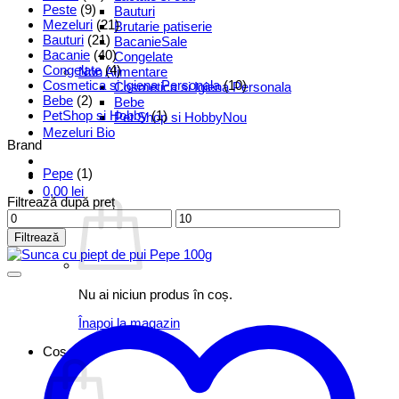
Peste
(9)
Bauturi
Mezeluri
(21)
Brutarie patiserie
Bauturi
(21)
Bacanie
Bacanie
(40)
Congelate
Congelate
(4)
Non Alimentare
Cosmetica si Igiena Personala
(10)
Cosmetica si Igiena Personala
Bebe
(2)
Bebe
PetShop si Hobby
(1)
Pet Shop si Hobby
Mezeluri Bio
Brand
Pepe
(1)
0,00
lei
Filtrează după preț
Preț
Preț
minim
maxim
Filtrează
Nu ai niciun produs în coș.
Înapoi la magazin
Coș