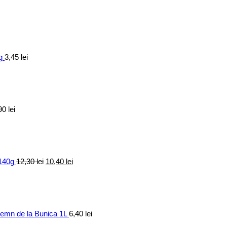
g
3,45
lei
90
lei
Prețul
Prețul
inițial
curent
a
este:
fost:
10,40 lei.
12,30 lei.
 140g
12,30
lei
10,40
lei
elemn de la Bunica 1L
6,40
lei