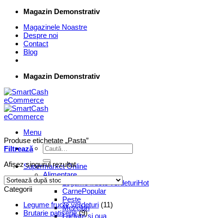
Skip
Magazin Demonstrativ
to
Magazinele Noastre
content
Despre noi
Contact
Blog
Magazin Demonstrativ
Menu
Produse etichetate „Pasta”
Caută
Filtrează
după:
Afișez singurul rezultat
Supermarket Online
Alimentare
Legume fructe verdeturi
Categorii
Carne
Peste
Legume fructe verdeturi
(11)
Mezeluri
Brutarie patiserie
(9)
Lactate si oua