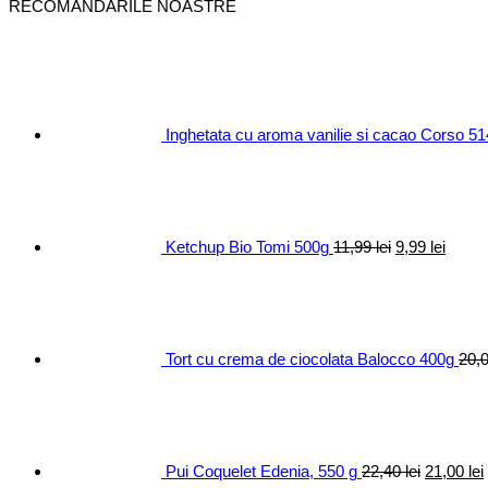
RECOMANDARILE NOASTRE
Inghetata cu aroma vanilie si cacao Corso 5
Prețul
Prețul
inițial
curen
a
este:
fost:
9,99 le
11,99 lei.
Ketchup Bio Tomi 500g
11,99
lei
9,99
lei
Tort cu crema de ciocolata Balocco 400g
20,
Prețul
inițial
a
fost:
22,40 lei.
Pui Coquelet Edenia, 550 g
22,40
lei
21,00
lei