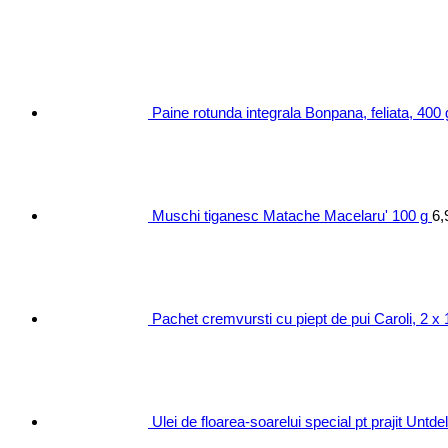
Paine rotunda integrala Bonpana, feliata, 400 
Muschi tiganesc Matache Macelaru' 100 g
6,
Pachet cremvursti cu piept de pui Caroli, 2 x
Ulei de floarea-soarelui special pt prajit Untd