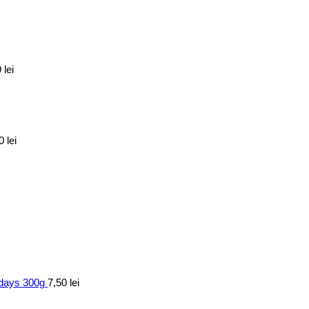
9
lei
70
lei
7days 300g
7,50
lei