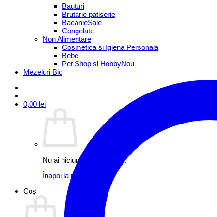
Bauturi
Brutarie patiserie
Bacanie
Congelate
Non Alimentare
Cosmetica si Igiena Personala
Bebe
Pet Shop si Hobby
Mezeluri Bio
0,00
lei
Nu ai niciun produs în coș.
Înapoi la magazin
Coș