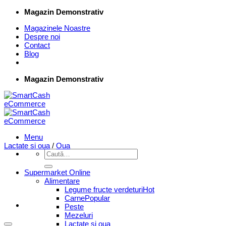
Skip
Magazin Demonstrativ
to
Magazinele Noastre
content
Despre noi
Contact
Blog
Magazin Demonstrativ
Menu
Lactate si oua
/
Oua
Caută
după:
Supermarket Online
Alimentare
Legume fructe verdeturi
Carne
Peste
Mezeluri
Lactate si oua