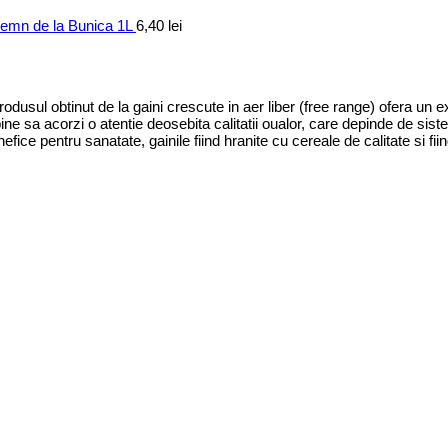
elemn de la Bunica 1L
6,40
lei
sul obtinut de la gaini crescute in aer liber (free range) ofera un e
te bine sa acorzi o atentie deosebita calitatii oualor, care depinde de s
ce pentru sanatate, gainile fiind hranite cu cereale de calitate si fiin