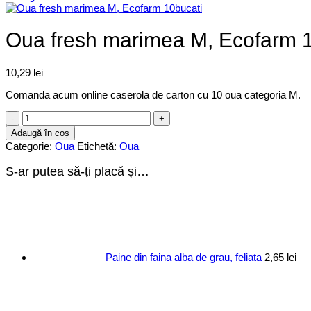
Oua fresh marimea M, Ecofarm 1
10,29
lei
Comanda acum online caserola de carton cu 10 oua categoria M.
Cantitate
Oua
Adaugă în coș
fresh
Categorie:
Oua
Etichetă:
Oua
marimea
M,
S-ar putea să-ți placă și…
Ecofarm
10bucati
Paine din faina alba de grau, feliata
2,65
lei