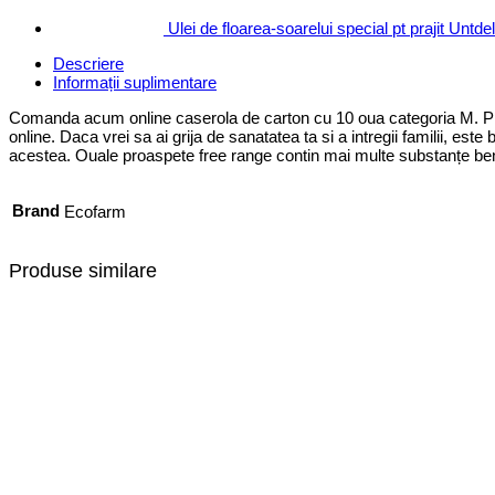
Ulei de floarea-soarelui special pt prajit Untd
Descriere
Informații suplimentare
Comanda acum online caserola de carton cu 10 oua categoria M. Produ
online. Daca vrei sa ai grija de sanatatea ta si a intregii familii, es
acestea. Ouale proaspete free range contin mai multe substanțe benefi
Brand
Ecofarm
Produse similare