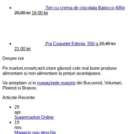
Tort cu crema de ciocolata Balocco 400g
Prețul
Prețul
20,00
lei
16,00
lei
inițial
curent
a
este:
fost:
16,00 lei.
20,00 lei.
Pui Coquelet Edenia, 550 g
22,40
lei
Prețul
Prețul
21,00
lei
inițial
curent
Despre noi
a
este:
fost:
21,00 lei.
Pe market.smartcash.store găsești cele mai bune produse
22,40 lei.
alimentare și non-alimentare la prețuri avantajoase.
Va asteptam si in
magazinele noastre
din Bucuresti, Voluntari,
Ploiesti si Brasov.
Articole Recente
29
apr.
Supermarket Online
19
nov.
Magazin nou deschis