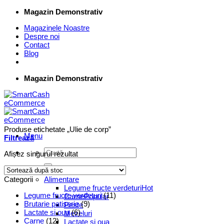
Skip
Magazin Demonstrativ
to
Magazinele Noastre
content
Despre noi
Contact
Blog
Magazin Demonstrativ
Produse etichetate „Ulie de corp”
Menu
Filtrează
Caută
Afișez singurul rezultat
după:
Supermarket Online
Categorii
Alimentare
Legume fructe verdeturi
Legume fructe verdeturi
(11)
Carne
Brutarie patiserie
(9)
Peste
Lactate si oua
(6)
Mezeluri
Carne
(12)
Lactate si oua