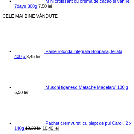
Mini croissant cu crema de cacao si vanilie
7days 300g
7,50
lei
CELE MAI BINE VÂNDUTE
Paine rotunda integrala Bonpana, feliata,
400 g
3,45
lei
Muschi tiganesc Matache Macelaru' 100 g
6,90
lei
Pachet cremvursti cu piept de pui Caroli, 2 x
Prețul
Prețul
140g
12,30
lei
10,40
lei
inițial
curent