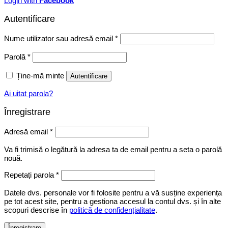
Login with
Facebook
Autentificare
Obligatoriu
Nume utilizator sau adresă email
*
Obligatoriu
Parolă
*
Ține-mă minte
Autentificare
Ai uitat parola?
Înregistrare
Obligatoriu
Adresă email
*
Va fi trimisă o legătură la adresa ta de email pentru a seta o parolă
nouă.
Repetați parola
*
Datele dvs. personale vor fi folosite pentru a vă susține experiența
pe tot acest site, pentru a gestiona accesul la contul dvs. și în alte
scopuri descrise în
politică de confidențialitate
.
Înregistrare