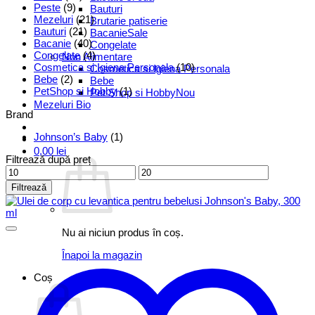
Peste
(9)
Bauturi
Mezeluri
(21)
Brutarie patiserie
Bauturi
(21)
Bacanie
Bacanie
(40)
Congelate
Congelate
(4)
Non Alimentare
Cosmetica si Igiena Personala
(10)
Cosmetica si Igiena Personala
Bebe
(2)
Bebe
PetShop si Hobby
(1)
Pet Shop si Hobby
Mezeluri Bio
Brand
Johnson’s Baby
(1)
0,00
lei
Filtrează după preț
Preț
Preț
minim
maxim
Filtrează
Nu ai niciun produs în coș.
Înapoi la magazin
Coș