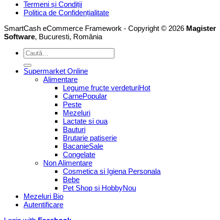
Termeni și Condiții
Politica de Confidențialitate
SmartCash eCommerce Framework - Copyright © 2026
Magister
Software
, Bucuresti, România
Caută
după:
Supermarket Online
Alimentare
Legume fructe verdeturi
Carne
Peste
Mezeluri
Lactate si oua
Bauturi
Brutarie patiserie
Bacanie
Congelate
Non Alimentare
Cosmetica si Igiena Personala
Bebe
Pet Shop si Hobby
Mezeluri Bio
Autentificare