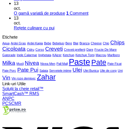
13
oct.
O gamă variată de produse
1
Comment
13
oct.
Rețete culinare cu pui
Etichete
Chips
Aqua
Ardei Gras
Ardei Kapia
Bebe
Bebelusi
Bere
Blat
Branza
Cheese
Chio
Cicoloata
Creveti
Cidru
Corso
Creveti prefierti
Dare
Fructe De Mare
Gatorade
Inele Calarmar
Inghetata
KAizer
Ketchup
Ketchup Tomi
Macrou
Marlboro
Paste
Pate
Milka
Nivea
Musli
Nivea Men
Pall Mall
Pate Ficat
Pate Pui
Ulei
Pate Porc
Salata
Servetele intime
Ulei Bunica
Ulie de corp
Unt
Zahar
Vin
Vin roze demisec
Link-uri Utile
Soluții la cheie retail™
SmartCash™ RMS
ANPC
PCSCMR