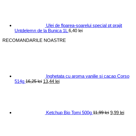
a
este:
fost:
10,40 lei.
12,30 lei.
Ulei de floarea-soarelui special pt prajit
Untdelemn de la Bunica 1L
6,40
lei
RECOMANDARILE NOASTRE
Inghetata cu aroma vanilie si cacao Corso
Prețul
Prețul
514g
16,25
lei
13,44
lei
inițial
curent
Prețul
Prețul
a
este:
inițial
curen
fost:
13,44 lei.
a
este:
16,25 lei.
fost:
9,99 le
11,99 lei.
Ketchup Bio Tomi 500g
11,99
lei
9,99
lei