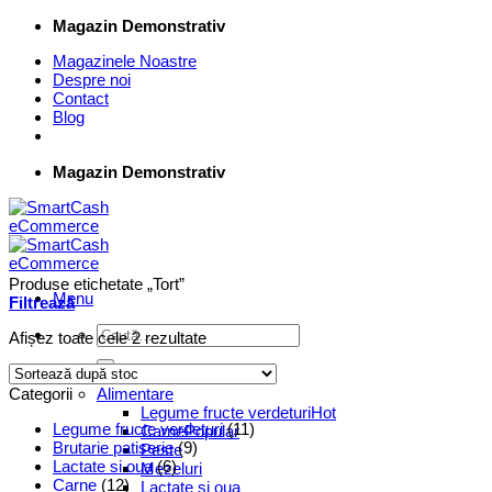
Skip
Magazin Demonstrativ
to
Magazinele Noastre
content
Despre noi
Contact
Blog
Magazin Demonstrativ
Produse etichetate „Tort”
Menu
Filtrează
Caută
Afișez toate cele 2 rezultate
după:
Supermarket Online
Categorii
Alimentare
Legume fructe verdeturi
Legume fructe verdeturi
(11)
Carne
Brutarie patiserie
(9)
Peste
Lactate si oua
(6)
Mezeluri
Carne
(12)
Lactate si oua