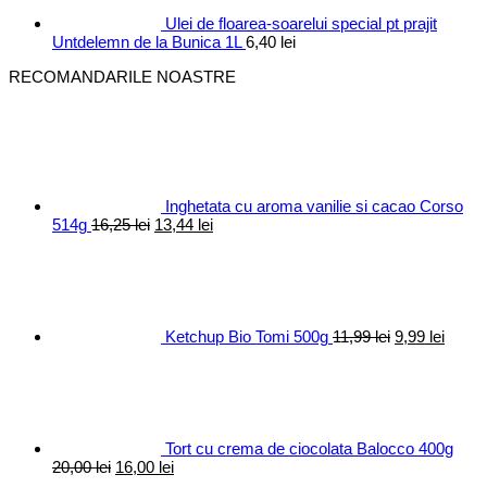
Ulei de floarea-soarelui special pt prajit
Untdelemn de la Bunica 1L
6,40
lei
RECOMANDARILE NOASTRE
Inghetata cu aroma vanilie si cacao Corso
Prețul
Prețul
514g
16,25
lei
13,44
lei
inițial
curent
Prețul
Prețul
a
este:
inițial
curen
fost:
13,44 lei.
a
este:
16,25 lei.
fost:
9,99 le
11,99 lei.
Ketchup Bio Tomi 500g
11,99
lei
9,99
lei
Tort cu crema de ciocolata Balocco 400g
Prețul
Prețul
20,00
lei
16,00
lei
inițial
curent