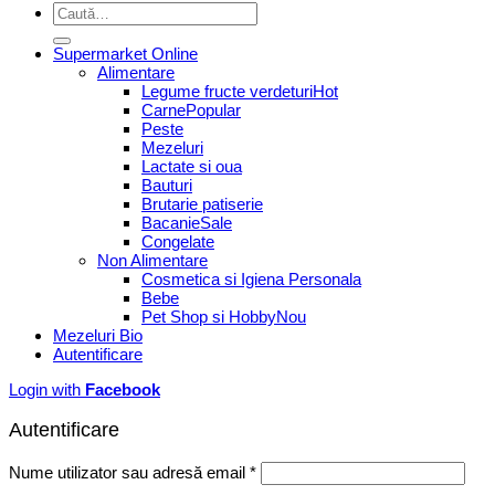
Caută
după:
Supermarket Online
Alimentare
Legume fructe verdeturi
Carne
Peste
Mezeluri
Lactate si oua
Bauturi
Brutarie patiserie
Bacanie
Congelate
Non Alimentare
Cosmetica si Igiena Personala
Bebe
Pet Shop si Hobby
Mezeluri Bio
Autentificare
Login with
Facebook
Autentificare
Obligatoriu
Nume utilizator sau adresă email
*