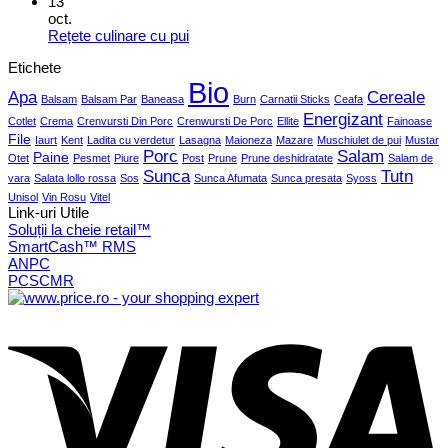
13
oct.
Rețete culinare cu pui
Etichete
Bio
Apa
Cereale
Balsam
Balsam Par
Baneasa
Burn
Carnatii Sticks
Ceafa
Energizant
Cotlet
Crema
Crenvursti Din Porc
Crenwursti De Porc
Ellite
Fainoase
File
Iaurt
Kent
Ladita cu verdetur
Lasagna
Maioneza
Mazare
Muschiulet de pui
Mustar
Porc
Salam
Paine
Otet
Pesmet
Piure
Post
Prune
Prune deshidratate
Salam de
Sunca
Tutn
vara
Salata lollo rossa
Sos
Sunca Afumata
Sunca presata
Syoss
Unisol
Vin Rosu
Vitel
Link-uri Utile
Soluții la cheie retail™
SmartCash™ RMS
ANPC
PCSCMR