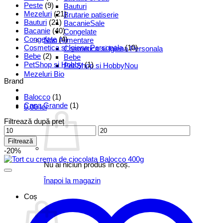
Peste
(9)
Bauturi
Mezeluri
(21)
Brutarie patiserie
Bauturi
(21)
Bacanie
Bacanie
(40)
Congelate
Congelate
(4)
Non Alimentare
Cosmetica si Igiena Personala
(10)
Cosmetica si Igiena Personala
Bebe
(2)
Bebe
PetShop si Hobby
(1)
Pet Shop si Hobby
Mezeluri Bio
Brand
Balocco
(1)
Casa Grande
(1)
0,00
lei
Filtrează după preț
Preț
Preț
minim
maxim
Filtrează
-20%
Nu ai niciun produs în coș.
Înapoi la magazin
Coș