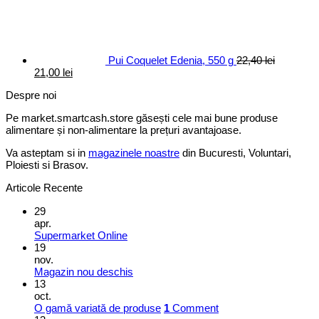
a
este:
fost:
16,00 lei.
20,00 lei.
Pui Coquelet Edenia, 550 g
22,40
lei
Prețul
Prețul
21,00
lei
inițial
curent
Despre noi
a
este:
fost:
21,00 lei.
Pe market.smartcash.store găsești cele mai bune produse
22,40 lei.
alimentare și non-alimentare la prețuri avantajoase.
Va asteptam si in
magazinele noastre
din Bucuresti, Voluntari,
Ploiesti si Brasov.
Articole Recente
29
apr.
Supermarket Online
19
nov.
Magazin nou deschis
13
oct.
O gamă variată de produse
1
Comment