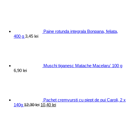
Paine rotunda integrala Bonpana, feliata,
400 g
3,45
lei
Muschi tiganesc Matache Macelaru' 100 g
6,90
lei
Pachet cremvursti cu piept de pui Caroli, 2 x
Prețul
Prețul
140g
12,30
lei
10,40
lei
inițial
curent
a
este:
fost:
10,40 lei.
12,30 lei.