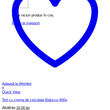
Nu ai niciun produs în coș.
Înapoi la magazin
Adaugă la Wishlist
+
Quick View
Tort cu crema de ciocolata Balocco 400g
Prețul
Prețul
20,00
lei
16,00
lei