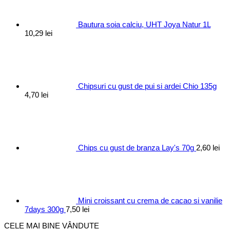
Bautura soia calciu, UHT Joya Natur 1L
10,29
lei
Chipsuri cu gust de pui si ardei Chio 135g
4,70
lei
Chips cu gust de branza Lay's 70g
2,60
lei
Mini croissant cu crema de cacao si vanilie
7days 300g
7,50
lei
CELE MAI BINE VÂNDUTE