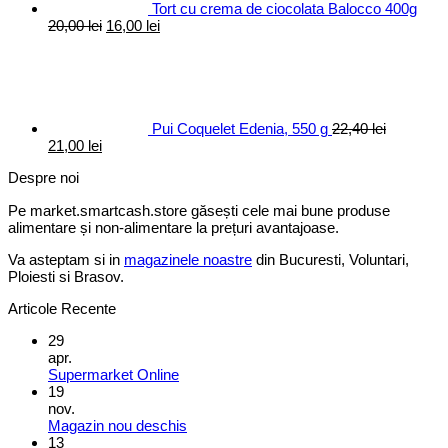
Tort cu crema de ciocolata Balocco 400g
Prețul
Prețul
20,00
lei
16,00
lei
inițial
curent
a
este:
fost:
16,00 lei.
20,00 lei.
Pui Coquelet Edenia, 550 g
22,40
lei
Prețul
Prețul
21,00
lei
inițial
curent
Despre noi
a
este:
fost:
21,00 lei.
Pe market.smartcash.store găsești cele mai bune produse
22,40 lei.
alimentare și non-alimentare la prețuri avantajoase.
Va asteptam si in
magazinele noastre
din Bucuresti, Voluntari,
Ploiesti si Brasov.
Articole Recente
29
apr.
Supermarket Online
19
nov.
Magazin nou deschis
13