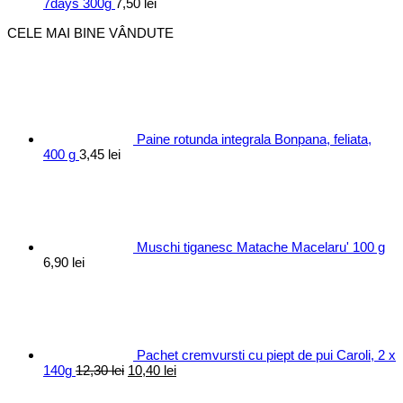
7days 300g
7,50
lei
CELE MAI BINE VÂNDUTE
Paine rotunda integrala Bonpana, feliata,
400 g
3,45
lei
Muschi tiganesc Matache Macelaru' 100 g
6,90
lei
Pachet cremvursti cu piept de pui Caroli, 2 x
Prețul
Prețul
140g
12,30
lei
10,40
lei
inițial
curent
a
este: