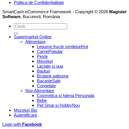
Politica de Confidențialitate
SmartCash eCommerce Framework - Copyright © 2026
Magister
Software
, Bucuresti, România
Caută
după:
Supermarket Online
Alimentare
Legume fructe verdeturi
Carne
Peste
Mezeluri
Lactate si oua
Bauturi
Brutarie patiserie
Bacanie
Congelate
Non Alimentare
Cosmetica si Igiena Personala
Bebe
Pet Shop si Hobby
Mezeluri Bio
Autentificare
Login with
Facebook