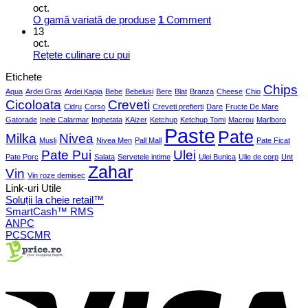
oct.
O gamă variată de produse
1
Comment
13
oct.
Rețete culinare cu pui
Etichete
Chips
Aqua
Ardei Gras
Ardei Kapia
Bebe
Bebelusi
Bere
Blat
Branza
Cheese
Chio
Cicoloata
Creveti
Cidru
Corso
Creveti prefierti
Dare
Fructe De Mare
Gatorade
Inele Calarmar
Inghetata
KAizer
Ketchup
Ketchup Tomi
Macrou
Marlboro
Paste
Pate
Milka
Nivea
Musli
Nivea Men
Pall Mall
Pate Ficat
Pate Pui
Ulei
Pate Porc
Salata
Servetele intime
Ulei Bunica
Ulie de corp
Unt
Zahar
Vin
Vin roze demisec
Link-uri Utile
Soluții la cheie retail™
SmartCash™ RMS
ANPC
PCSCMR