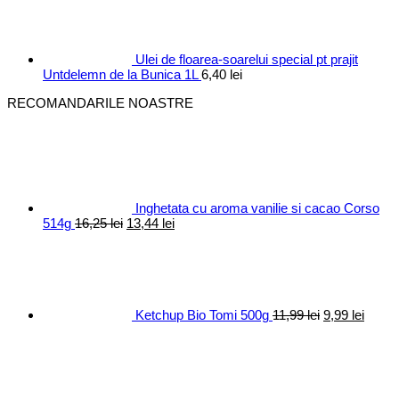
fost:
10,40 lei.
12,30 lei.
Ulei de floarea-soarelui special pt prajit
Untdelemn de la Bunica 1L
6,40
lei
RECOMANDARILE NOASTRE
Inghetata cu aroma vanilie si cacao Corso
Prețul
Prețul
514g
16,25
lei
13,44
lei
inițial
curent
Prețul
Prețul
a
este:
inițial
curen
fost:
13,44 lei.
a
este:
16,25 lei.
fost:
9,99 le
11,99 lei.
Ketchup Bio Tomi 500g
11,99
lei
9,99
lei