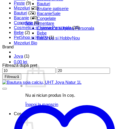
Peste
(9)
Bauturi
Mezeluri
(21)
Brutarie patiserie
Bauturi
(21)
Bacanie
Bacanie
(40)
Congelate
Congelate
(4)
Non Alimentare
Cosmetica si Igiena Personala
(10)
Cosmetica si Igiena Personala
Bebe
(2)
Bebe
PetShop si Hobby
(1)
Pet Shop si Hobby
Mezeluri Bio
Brand
Joya
(1)
0,00
lei
Filtrează după preț
Preț
Preț
minim
maxim
Filtrează
Nu ai niciun produs în coș.
Înapoi la magazin
Coș