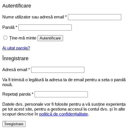
Autentificare
Obligatoriu
Nume utilizator sau adresă email
*
Obligatoriu
Parolă
*
Ține-mă minte
Autentificare
Ai uitat parola?
Înregistrare
Obligatoriu
Adresă email
*
Va fi trimisă o legătură la adresa ta de email pentru a seta o parolă
nouă.
Repetați parola
*
Datele dvs. personale vor fi folosite pentru a vă susține experiența
pe tot acest site, pentru a gestiona accesul la contul dvs. și în alte
scopuri descrise în
politică de confidențialitate
.
Înregistrare