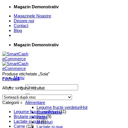
Skip
Magazin Demonstrativ
to
Magazinele Noastre
content
Despre noi
Contact
Blog
Magazin Demonstrativ
Produse etichetate „Soia”
Menu
Filtrează
Caută
Afișez singurul rezultat
după:
Supermarket Online
Categorii
Alimentare
Legume fructe verdeturi
Legume fructe verdeturi
(11)
Carne
Brutarie patiserie
(9)
Peste
Lactate si oua
(6)
Mezeluri
Carne
(12)
Lactate si oua