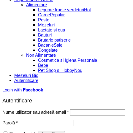
Alimentare
Legume fructe verdeturi
Carne
Peste
Mezeluri
Lactate si oua
Bauturi
Brutarie patiserie
Bacanie
Congelate
Non Alimentare
Cosmetica si Igiena Personala
Bebe
Pet Shop si Hobby
Mezeluri Bio
Autentificare
Login with
Facebook
Autentificare
Obligatoriu
Nume utilizator sau adresă email
*
Obligatoriu
Parolă
*