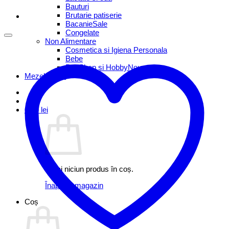
Bauturi
Brutarie patiserie
Bacanie
Congelate
Non Alimentare
Cosmetica si Igiena Personala
Bebe
Pet Shop si Hobby
Mezeluri Bio
0,00
lei
Nu ai niciun produs în coș.
Înapoi la magazin
Coș