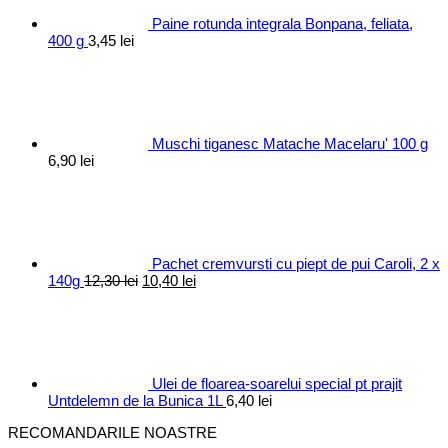
Paine rotunda integrala Bonpana, feliata,
400 g
3,45
lei
Muschi tiganesc Matache Macelaru' 100 g
6,90
lei
Pachet cremvursti cu piept de pui Caroli, 2 x
Prețul
Prețul
140g
12,30
lei
10,40
lei
inițial
curent
a
este:
fost:
10,40 lei.
12,30 lei.
Ulei de floarea-soarelui special pt prajit
Untdelemn de la Bunica 1L
6,40
lei
RECOMANDARILE NOASTRE