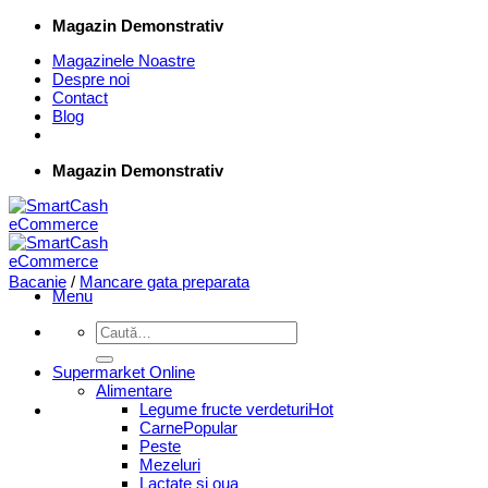
Skip
Magazin Demonstrativ
to
Magazinele Noastre
content
Despre noi
Contact
Blog
Magazin Demonstrativ
Bacanie
/
Mancare gata preparata
Menu
Caută
după:
Supermarket Online
Alimentare
Legume fructe verdeturi
Carne
Peste
Mezeluri
Lactate si oua