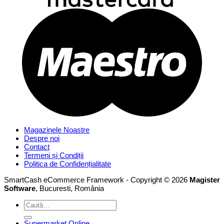
Magazinele Noastre
Despre noi
Contact
Termeni și Condiții
Politica de Confidențialitate
SmartCash eCommerce Framework - Copyright © 2026
Magister
Software
, Bucuresti, România
Caută
după:
Supermarket Online