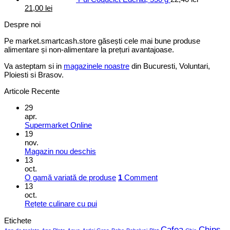
Prețul
Prețul
21,00
lei
inițial
curent
Despre noi
a
este:
fost:
21,00 lei.
Pe market.smartcash.store găsești cele mai bune produse
22,40 lei.
alimentare și non-alimentare la prețuri avantajoase.
Va asteptam si in
magazinele noastre
din Bucuresti, Voluntari,
Ploiesti si Brasov.
Articole Recente
29
apr.
Supermarket Online
19
nov.
Magazin nou deschis
13
oct.
O gamă variată de produse
1
Comment
13
oct.
Rețete culinare cu pui
Etichete
Cafea
Chips