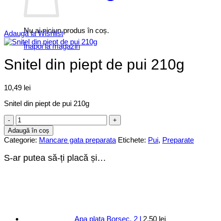
Nu ai niciun produs în coș.
Adaugă la Wishlist
Înapoi la magazin
Snitel din piept de pui 210g
10,49
lei
Snitel din piept de pui 210g
Cantitate
Snitel
Adaugă în coș
din
Categorie:
Mancare gata preparata
Etichete:
Pui
,
Preparate
piept
de
S-ar putea să-ți placă și…
pui
210g
Apa plata Borsec, 2 l
2,50
lei