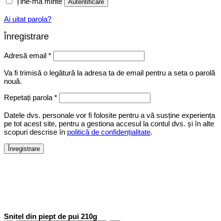
Ține-mă minte
Autentificare
Ai uitat parola?
Înregistrare
Obligatoriu
Adresă email
*
Va fi trimisă o legătură la adresa ta de email pentru a seta o parolă
nouă.
Repetați parola
*
Datele dvs. personale vor fi folosite pentru a vă susține experiența
pe tot acest site, pentru a gestiona accesul la contul dvs. și în alte
scopuri descrise în
politică de confidențialitate
.
Înregistrare
Snitel din piept de pui 210g