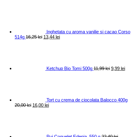
Inghetata cu aroma vanilie si cacao Corso
Prețul
Prețul
514g
16,25
lei
13,44
lei
inițial
curent
Prețul
Prețul
a
este:
inițial
curen
fost:
13,44 lei.
a
este:
16,25 lei.
fost:
9,99 le
11,99 lei.
Ketchup Bio Tomi 500g
11,99
lei
9,99
lei
Tort cu crema de ciocolata Balocco 400g
Prețul
Prețul
20,00
lei
16,00
lei
inițial
curent
a
este:
fost:
16,00 lei.
20,00 lei.
Pui Coquelet Edenia, 550 g
22,40
lei