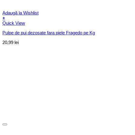
Adaugă la Wishlist
+
Quick View
Pulpe de pui dezosate fara piele Fragedo pe Kg
20,99
lei