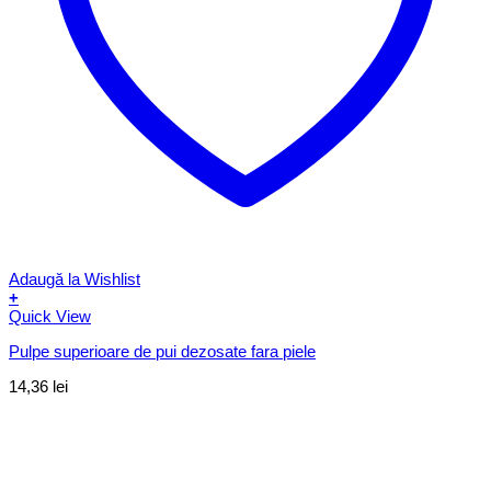
Adaugă la Wishlist
+
Quick View
Pulpe superioare de pui dezosate fara piele
14,36
lei