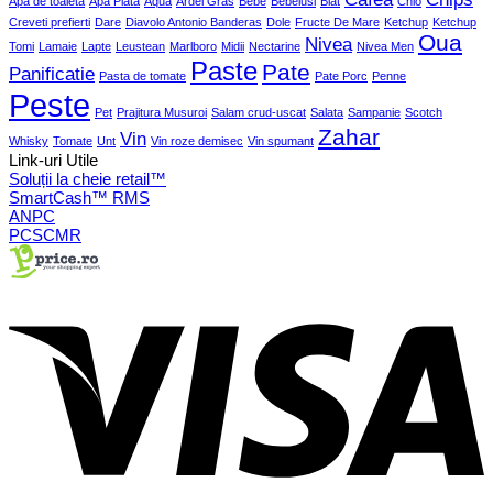
Apa de toaleta
Apa Plata
Aqua
Ardei Gras
Bebe
Bebelusi
Blat
Chio
Creveti prefierti
Dare
Diavolo Antonio Banderas
Dole
Fructe De Mare
Ketchup
Ketchup
Oua
Nivea
Tomi
Lamaie
Lapte
Leustean
Marlboro
Midii
Nectarine
Nivea Men
Paste
Pate
Panificatie
Pasta de tomate
Pate Porc
Penne
Peste
Pet
Prajitura Musuroi
Salam crud-uscat
Salata
Sampanie
Scotch
Zahar
Vin
Whisky
Tomate
Unt
Vin roze demisec
Vin spumant
Link-uri Utile
Soluții la cheie retail™
SmartCash™ RMS
ANPC
PCSCMR