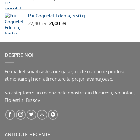
inițial
curent
a
este:
Pui Coquelet Edenia, 550 g
fost:
16,00 lei.
Prețul
20,00 lei.
Prețul
22,40
lei
21,00
lei
inițial
curent
a
este:
fost:
21,00 lei.
22,40 lei.
DESPRE NOI
Pe market.smartcash.store găsești cele mai bune produse
alimentare și non-alimentare la prețuri avantajoase.
Va asteptam si in
magazinele noastre
din Bucuresti, Voluntari,
Ploiesti si Brasov.
ARTICOLE RECENTE