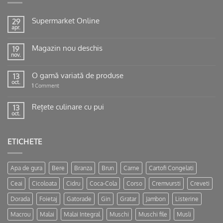
Supermarket Online
29
apr.
Magazin nou deschis
19
nov.
O gamă variată de produse
13
oct.
1
Comment
Rețete culinare cu pui
13
oct.
ETICHETE
Apa de gura
Bere
Branza
Brun
Carne
Cartofi Congelati
Ceai
Cicoloata
Cidru
Coca-Cola
Corso
Cremvursti
Creveti
Dorada
Foietaj
Gatorade
Gin
Gratar
Jambon
Listerine
Macrou
Malai
Malai Integral
Muschi
Muschi file
Musli