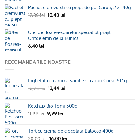
Pachet cremvursti cu piept de pui Caroli, 2 x 140g
Prețul
Prețul
12,30
lei
10,40
lei
inițial
curent
a
este:
Ulei de floarea-soarelui special pt prajit
fost:
10,40 lei.
Untdelemn de la Bunica 1L
12,30 lei.
6,40
lei
RECOMANDARILE NOASTRE
Inghetata cu aroma vanilie si cacao Corso 514g
Prețul
Prețul
16,25
lei
13,44
lei
inițial
curent
a
este:
Ketchup Bio Tomi 500g
fost:
13,44 lei.
16,25 lei.
Prețul
Prețul
11,99
lei
9,99
lei
inițial
curent
a
este:
Tort cu crema de ciocolata Balocco 400g
fost:
9,99 lei.
11,99 lei.
Prețul
Prețul
20,00
lei
16,00
lei