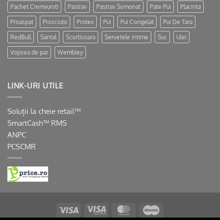
Pachet Cremvursti
Pastrav
Pastrav Somonat
Pate Pui
Placinta
Proaspat
Prosciuto
Protex
Pui
Pui Congelat
Pui De Tara
RedBull
Santal
Scortisoara
Servetele intime
Suc
Ulei
Vopsea de par
Wembley
LINK-URI UTILE
Soluții la cheie retail™
SmartCash™ RMS
ANPC
PCSCMR