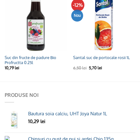
-12%
Adaugă
Adaugă
la
la
Wishlist
Wishlist
Nou
Suc din fructe de padure Bio
Santal suc de portocale rosii 1L
Profructta 0.25l
Prețul
Prețul
10,79
lei
6,50
lei
5,70
lei
inițial
curent
a
este:
fost:
5,70 lei.
6,50 lei.
PRODUSE NOI
Bautura soia calciu, UHT Joya Natur 1L
10,29
lei
Chipsuri cu gust de pui si ardei Chio 135g