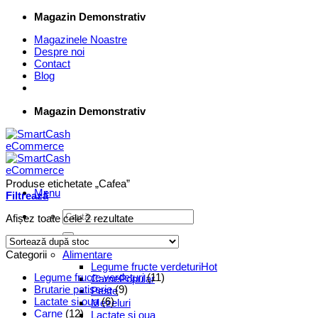
Skip
Magazin Demonstrativ
to
Magazinele Noastre
content
Despre noi
Contact
Blog
Magazin Demonstrativ
Produse etichetate „Cafea”
Menu
Filtrează
Caută
Afișez toate cele 2 rezultate
după:
Supermarket Online
Categorii
Alimentare
Legume fructe verdeturi
Legume fructe verdeturi
(11)
Carne
Brutarie patiserie
(9)
Peste
Lactate si oua
(6)
Mezeluri
Carne
(12)
Lactate si oua