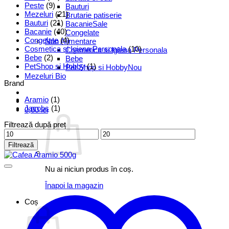
Peste
(9)
Bauturi
Mezeluri
(21)
Brutarie patiserie
Bauturi
(21)
Bacanie
Bacanie
(40)
Congelate
Congelate
(4)
Non Alimentare
Cosmetica si Igiena Personala
(10)
Cosmetica si Igiena Personala
Bebe
(2)
Bebe
PetShop si Hobby
(1)
Pet Shop si Hobby
Mezeluri Bio
Brand
Aramio
(1)
Jacobs
(1)
0,00
lei
Filtrează după preț
Preț
Preț
minim
maxim
Filtrează
Nu ai niciun produs în coș.
Înapoi la magazin
Coș