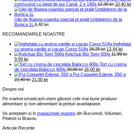
Prețul
P
cremvursti cu piept de pui Caroli, 2 x 140g
12,30
lei
10,40
lei
inițial
c
a
e
fost:
1
Ulei de floarea-soarelui special pt prajit Untdelemn de la
12,30 lei.
Bunica 1L
6,40
lei
RECOMANDARILE NOASTRE
Inghetata
Prețul
Prețul
cu aroma vanilie si cacao Corso 514g
16,25
lei
13,44
lei
inițial
curen
Ketchup Bio Tomi 500g
11,99
lei
Prețul
Prețul
a
este:
9,99
lei
inițial
curent
fost:
13,44 
Tort cu crema
a
este:
Prețul
Prețul
16,25 lei.
de ciocolata Balocco 400g
20,00
lei
16,00
lei
fost:
9,99 lei.
inițial
curent
Pui Coquelet Edenia, 550 g
11,99 lei.
Prețul
Prețul
a
este:
22,40
lei
21,00
lei
inițial
curent
fost:
16,00 lei.
Despre noi
a
este:
20,00 lei.
fost:
21,00 lei.
Pe market.smartcash.store găsești cele mai bune produse
22,40 lei.
alimentare și non-alimentare la prețuri avantajoase.
Va asteptam si in
magazinele noastre
din Bucuresti, Voluntari,
Ploiesti si Brasov.
Articole Recente