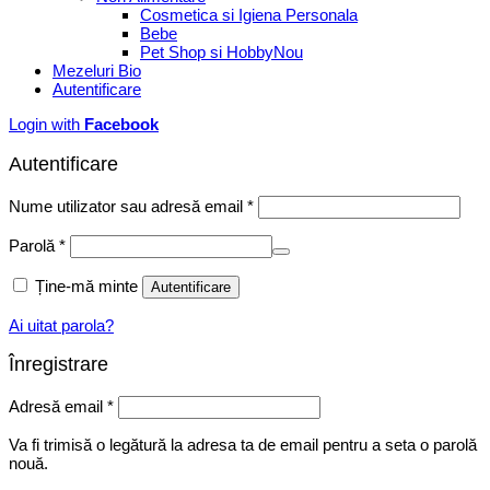
Cosmetica si Igiena Personala
Bebe
Pet Shop si Hobby
Mezeluri Bio
Autentificare
Login with
Facebook
Autentificare
Obligatoriu
Nume utilizator sau adresă email
*
Obligatoriu
Parolă
*
Ține-mă minte
Autentificare
Ai uitat parola?
Înregistrare
Obligatoriu
Adresă email
*
Va fi trimisă o legătură la adresa ta de email pentru a seta o parolă
nouă.