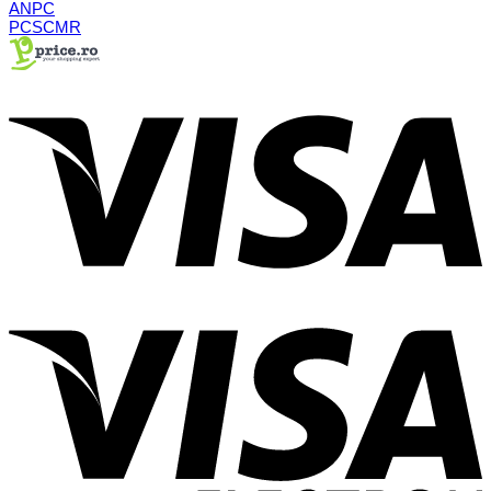
ANPC
PCSCMR