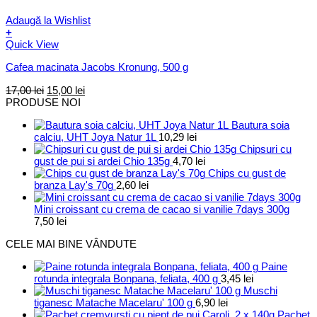
Adaugă la Wishlist
+
Quick View
Cafea macinata Jacobs Kronung, 500 g
Prețul
Prețul
17,00
lei
15,00
lei
inițial
curent
PRODUSE NOI
a
este:
Bautura soia
fost:
15,00 lei.
calciu, UHT Joya Natur 1L
10,29
lei
17,00 lei.
Chipsuri cu
gust de pui si ardei Chio 135g
4,70
lei
Chips cu gust de
branza Lay's 70g
2,60
lei
Mini croissant cu crema de cacao si vanilie 7days 300g
7,50
lei
CELE MAI BINE VÂNDUTE
Paine
rotunda integrala Bonpana, feliata, 400 g
3,45
lei
Muschi
tiganesc Matache Macelaru' 100 g
6,90
lei
Pachet