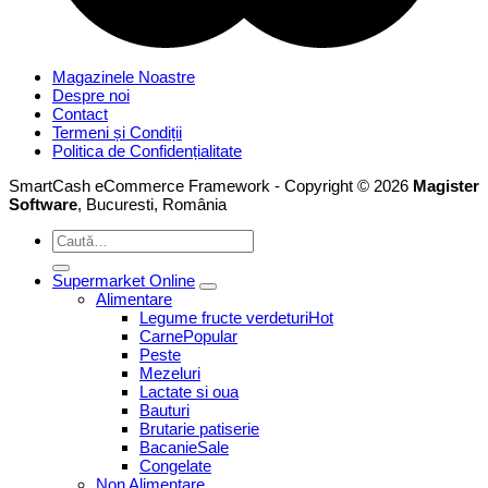
Magazinele Noastre
Despre noi
Contact
Termeni și Condiții
Politica de Confidențialitate
SmartCash eCommerce Framework - Copyright © 2026
Magister
Software
, Bucuresti, România
Caută
după:
Supermarket Online
Alimentare
Legume fructe verdeturi
Carne
Peste
Mezeluri
Lactate si oua
Bauturi
Brutarie patiserie
Bacanie
Congelate
Non Alimentare