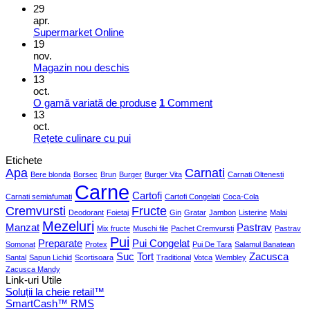
29
apr.
Supermarket Online
19
nov.
Magazin nou deschis
13
oct.
O gamă variată de produse
1
Comment
13
oct.
Rețete culinare cu pui
Etichete
Apa
Carnati
Bere blonda
Borsec
Brun
Burger
Burger Vita
Carnati Oltenesti
Carne
Cartofi
Carnati semiafumati
Cartofi Congelati
Coca-Cola
Cremvursti
Fructe
Deodorant
Foietaj
Gin
Gratar
Jambon
Listerine
Malai
Mezeluri
Manzat
Pastrav
Mix fructe
Muschi file
Pachet Cremvursti
Pastrav
Pui
Preparate
Pui Congelat
Somonat
Protex
Pui De Tara
Salamul Banatean
Suc
Tort
Zacusca
Santal
Sapun Lichid
Scortisoara
Traditional
Votca
Wembley
Zacusca Mandy
Link-uri Utile
Soluții la cheie retail™
SmartCash™ RMS