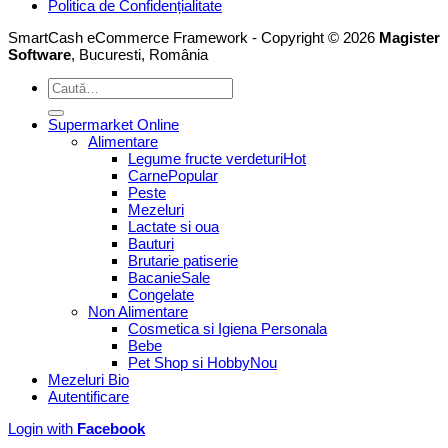
Politica de Confidențialitate
SmartCash eCommerce Framework - Copyright © 2026
Magister
Software
, Bucuresti, România
Caută
după:
Supermarket Online
Alimentare
Legume fructe verdeturi
Carne
Peste
Mezeluri
Lactate si oua
Bauturi
Brutarie patiserie
Bacanie
Congelate
Non Alimentare
Cosmetica si Igiena Personala
Bebe
Pet Shop si Hobby
Mezeluri Bio
Autentificare
Login with
Facebook