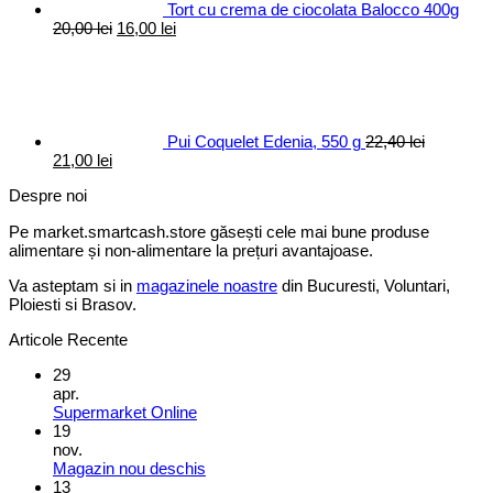
Tort cu crema de ciocolata Balocco 400g
Prețul
Prețul
20,00
lei
16,00
lei
inițial
curent
a
este:
fost:
16,00 lei.
20,00 lei.
Pui Coquelet Edenia, 550 g
22,40
lei
Prețul
Prețul
21,00
lei
inițial
curent
Despre noi
a
este:
fost:
21,00 lei.
Pe market.smartcash.store găsești cele mai bune produse
22,40 lei.
alimentare și non-alimentare la prețuri avantajoase.
Va asteptam si in
magazinele noastre
din Bucuresti, Voluntari,
Ploiesti si Brasov.
Articole Recente
29
apr.
Supermarket Online
19
nov.
Magazin nou deschis
13