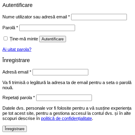
Autentificare
Obligatoriu
Nume utilizator sau adresă email
*
Obligatoriu
Parolă
*
Ține-mă minte
Autentificare
Ai uitat parola?
Înregistrare
Obligatoriu
Adresă email
*
Va fi trimisă o legătură la adresa ta de email pentru a seta o parolă
nouă.
Repetați parola
*
Datele dvs. personale vor fi folosite pentru a vă susține experiența
pe tot acest site, pentru a gestiona accesul la contul dvs. și în alte
scopuri descrise în
politică de confidențialitate
.
Înregistrare