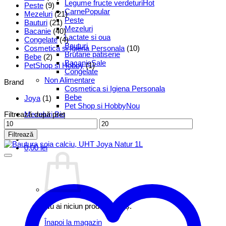
Legume fructe verdeturi
Peste
(9)
Carne
Mezeluri
(21)
Peste
Bauturi
(21)
Mezeluri
Bacanie
(40)
Lactate si oua
Congelate
(4)
Bauturi
Cosmetica si Igiena Personala
(10)
Brutarie patiserie
Bebe
(2)
Bacanie
PetShop si Hobby
(1)
Congelate
Non Alimentare
Brand
Cosmetica si Igiena Personala
Bebe
Joya
(1)
Pet Shop si Hobby
Filtrează după preț
Mezeluri Bio
Preț
Preț
minim
maxim
Filtrează
0,00
lei
Nu ai niciun produs în coș.
Înapoi la magazin