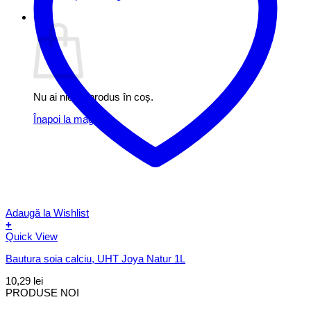
Coș
Nu ai niciun produs în coș.
Înapoi la magazin
Adaugă la Wishlist
+
Quick View
Bautura soia calciu, UHT Joya Natur 1L
10,29
lei
PRODUSE NOI