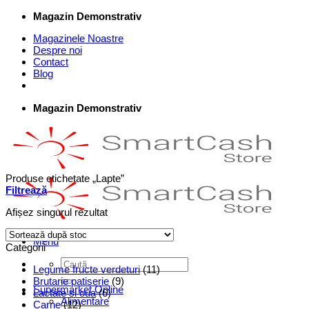
Skip
Magazin Demonstrativ
to
Magazinele Noastre
content
Despre noi
Contact
Blog
Magazin Demonstrativ
Produse etichetate „Lapte”
Filtrează
Afișez singurul rezultat
Menu
Categorii
Caută
Legume fructe verdeturi
(11)
după:
Brutarie patiserie
(9)
Supermarket Online
Lactate si oua
(6)
Alimentare
Carne
(12)