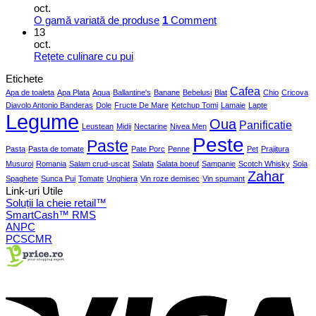
oct.
O gamă variată de produse
1
Comment
13
oct.
Rețete culinare cu pui
Etichete
Cafea
Apa de toaleta
Apa Plata
Aqua
Ballantine's
Banane
Bebelusi
Blat
Chio
Cricova
Diavolo Antonio Banderas
Dole
Fructe De Mare
Ketchup Tomi
Lamaie
Lapte
Legume
Oua
Panificatie
Leustean
Midii
Nectarine
Nivea Men
Peste
Paste
Pasta
Pasta de tomate
Pate Porc
Penne
Pet
Prajitura
Musuroi
Romania
Salam crud-uscat
Salata
Salata boeuf
Sampanie
Scotch Whisky
Soia
Zahar
Spaghete
Sunca Pui
Tomate
Unghiera
Vin roze demisec
Vin spumant
Link-uri Utile
Soluții la cheie retail™
SmartCash™ RMS
ANPC
PCSCMR