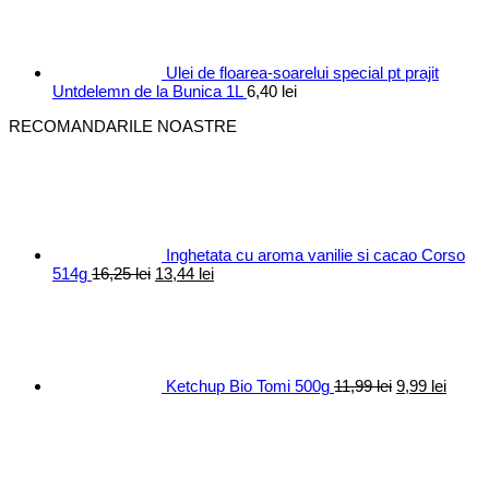
fost:
10,40 lei.
12,30 lei.
Ulei de floarea-soarelui special pt prajit
Untdelemn de la Bunica 1L
6,40
lei
RECOMANDARILE NOASTRE
Inghetata cu aroma vanilie si cacao Corso
Prețul
Prețul
514g
16,25
lei
13,44
lei
inițial
curent
Prețul
Prețul
a
este:
inițial
curen
fost:
13,44 lei.
a
este:
16,25 lei.
fost:
9,99 le
11,99 lei.
Ketchup Bio Tomi 500g
11,99
lei
9,99
lei