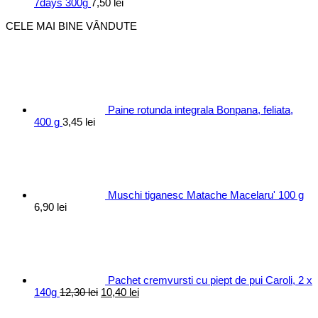
7days 300g
7,50
lei
CELE MAI BINE VÂNDUTE
Paine rotunda integrala Bonpana, feliata,
400 g
3,45
lei
Muschi tiganesc Matache Macelaru' 100 g
6,90
lei
Pachet cremvursti cu piept de pui Caroli, 2 x
Prețul
Prețul
140g
12,30
lei
10,40
lei
inițial
curent
a
este: