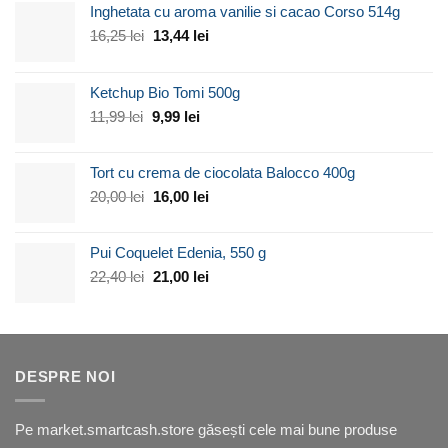
Inghetata cu aroma vanilie si cacao Corso 514g
Prețul
Prețul
16,25
lei
13,44
lei
inițial
curent
a
este:
Ketchup Bio Tomi 500g
fost:
13,44 lei.
16,25 lei.
Prețul
Prețul
11,99
lei
9,99
lei
inițial
curent
a
este:
Tort cu crema de ciocolata Balocco 400g
fost:
9,99 lei.
11,99 lei.
Prețul
Prețul
20,00
lei
16,00
lei
inițial
curent
a
este:
Pui Coquelet Edenia, 550 g
fost:
16,00 lei.
20,00 lei.
Prețul
Prețul
22,40
lei
21,00
lei
inițial
curent
a
este:
fost:
21,00 lei.
22,40 lei.
DESPRE NOI
Pe market.smartcash.store găsești cele mai bune produse