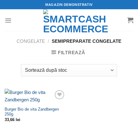
Skip
MAGAZIN DEMONSTRATIV
to
content
CONGELATE
/
SEMIPREPARATE CONGELATE
FILTREAZĂ
Adaugă
la
Burger Bio de vita Zandbergen
Wishlist
250g
33,66
lei