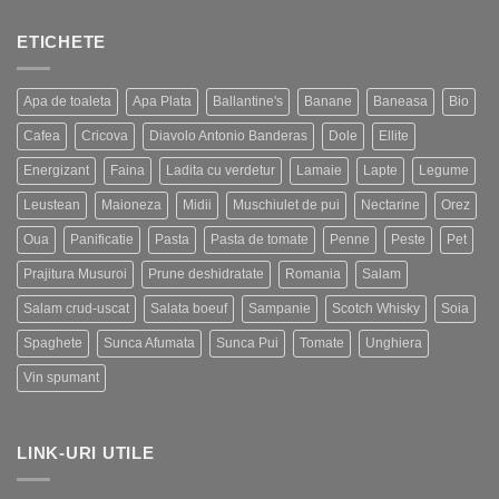
ETICHETE
Apa de toaleta
Apa Plata
Ballantine's
Banane
Baneasa
Bio
Cafea
Cricova
Diavolo Antonio Banderas
Dole
Ellite
Energizant
Faina
Ladita cu verdetur
Lamaie
Lapte
Legume
Leustean
Maioneza
Midii
Muschiulet de pui
Nectarine
Orez
Oua
Panificatie
Pasta
Pasta de tomate
Penne
Peste
Pet
Prajitura Musuroi
Prune deshidratate
Romania
Salam
Salam crud-uscat
Salata boeuf
Sampanie
Scotch Whisky
Soia
Spaghete
Sunca Afumata
Sunca Pui
Tomate
Unghiera
Vin spumant
LINK-URI UTILE