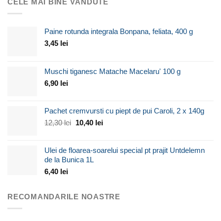
CELE MAI BINE VÂNDUTE
Paine rotunda integrala Bonpana, feliata, 400 g
3,45
lei
Muschi tiganesc Matache Macelaru' 100 g
6,90
lei
Pachet cremvursti cu piept de pui Caroli, 2 x 140g
Prețul
Prețul
12,30
lei
10,40
lei
inițial
curent
a
este:
Ulei de floarea-soarelui special pt prajit Untdelemn
fost:
10,40 lei.
de la Bunica 1L
12,30 lei.
6,40
lei
RECOMANDARILE NOASTRE