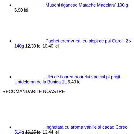
Muschi tiganesc Matache Macelaru' 100 g
6,90
lei
Pachet cremvursti cu piept de pui Caroli, 2 x
Prețul
Prețul
140g
12,30
lei
10,40
lei
inițial
curent
a
este:
fost:
10,40 lei.
12,30 lei.
Ulei de floarea-soarelui special pt prajit
Untdelemn de la Bunica 1L
6,40
lei
RECOMANDARILE NOASTRE
Inghetata cu aroma vanilie si cacao Corso
Prețul
Prețul
514g
16,25
lei
13,44
lei