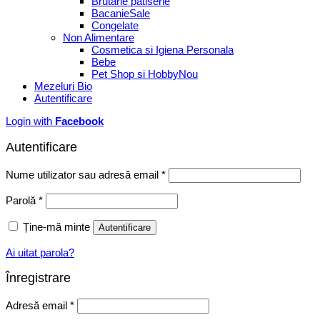
Brutarie patiserie
Bacanie
Congelate
Non Alimentare
Cosmetica si Igiena Personala
Bebe
Pet Shop si Hobby
Mezeluri Bio
Autentificare
Login with
Facebook
Autentificare
Obligatoriu
Nume utilizator sau adresă email
*
Obligatoriu
Parolă
*
Ține-mă minte
Autentificare
Ai uitat parola?
Înregistrare
Obligatoriu
Adresă email
*