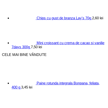
Chips cu gust de branza Lay's 70g
2,60
lei
Mini croissant cu crema de cacao si vanilie
7days 300g
7,50
lei
CELE MAI BINE VÂNDUTE
Paine rotunda integrala Bonpana, feliata,
400 g
3,45
lei