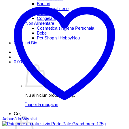
Bauturi
Brutarie patiserie
Bacanie
Congelate
Non Alimentare
Cosmetica si Igiena Personala
Bebe
Pet Shop si Hobby
Mezeluri Bio
0,00
lei
Nu ai niciun produs în coș.
Înapoi la magazin
Coș
Adaugă la Wishlist