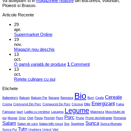
Va asteptam si in
magazinele noastre
din Bucuresti, Voluntari,
Ploiesti si Brasov.
Articole Recente
29
apr.
Supermarket Online
19
nov.
Magazin nou deschis
13
oct.
O gamă variată de produse
1
Comment
13
oct.
Rețete culinare cu pui
Etichete
Bio
Cereale
Ballantine's
Balsam
Balsam Par
Banane
Baneasa
Burn
Ceafa
Energizant
Crema
Crenvursti Din Porc
Crenwursti De Porc
Cricova
Ellite
Faina
Legume
Fainoase
Iaurt
Ladita cu verdetur
Lasagna
Maioneza
Muschiulet de
Porc
pui
Mustar
Orez
Otet
Pasta
Pesmet
Piure
Prune
Prune deshidratate
Romania
Salam
Sunca
Salam de vara
Salata lollo rossa
Sos
Spaghete
Sunca Afumata
Tutn
Sunca Pui
Unghiera
Unisol
Vitel