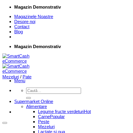
Skip
Magazin Demonstrativ
to
Magazinele Noastre
content
Despre noi
Contact
Blog
Magazin Demonstrativ
Mezeluri
/
Pate
Menu
Caută
după:
Supermarket Online
Alimentare
Legume fructe verdeturi
Carne
Peste
Mezeluri
Lactate si oua