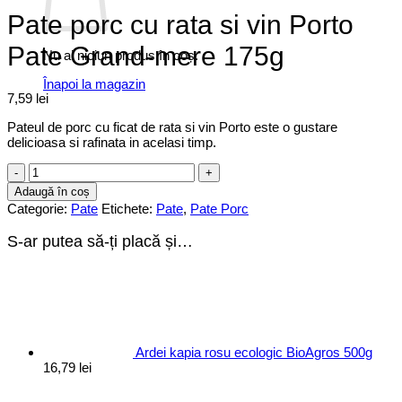
Pate porc cu rata si vin Porto
Pate Grand-mere 175g
Nu ai niciun produs în coș.
Înapoi la magazin
7,59
lei
Pateul de porc cu ficat de rata si vin Porto este o gustare
delicioasa si rafinata in acelasi timp.
Cantitate
Pate
Adaugă în coș
porc
Categorie:
Pate
Etichete:
Pate
,
Pate Porc
cu
rata
S-ar putea să-ți placă și…
si
vin
Porto
Pate
Grand-
mere
175g
Ardei kapia rosu ecologic BioAgros 500g
16,79
lei