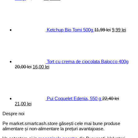
inițial
curent
Prețul
Prețul
a
este:
inițial
curen
fost:
13,44 lei.
a
este:
16,25 lei.
fost:
9,99 le
11,99 lei.
Ketchup Bio Tomi 500g
11,99
lei
9,99
lei
Tort cu crema de ciocolata Balocco 400g
Prețul
Prețul
20,00
lei
16,00
lei
inițial
curent
a
este:
fost:
16,00 lei.
20,00 lei.
Pui Coquelet Edenia, 550 g
22,40
lei
Prețul
Prețul
21,00
lei
inițial
curent
Despre noi
a
este:
fost:
21,00 lei.
Pe market.smartcash.store găsești cele mai bune produse
22,40 lei.
alimentare și non-alimentare la prețuri avantajoase.