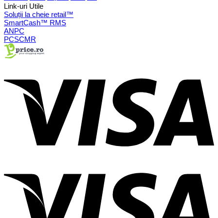
Link-uri Utile
Soluții la cheie retail™
SmartCash™ RMS
ANPC
PCSCMR