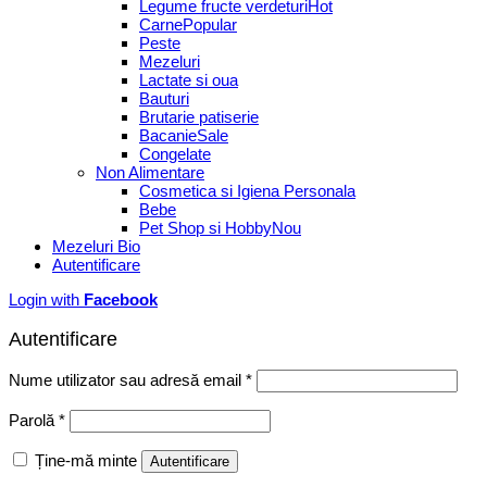
Legume fructe verdeturi
Carne
Peste
Mezeluri
Lactate si oua
Bauturi
Brutarie patiserie
Bacanie
Congelate
Non Alimentare
Cosmetica si Igiena Personala
Bebe
Pet Shop si Hobby
Mezeluri Bio
Autentificare
Login with
Facebook
Autentificare
Obligatoriu
Nume utilizator sau adresă email
*
Obligatoriu
Parolă
*
Ține-mă minte
Autentificare