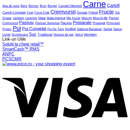
Carne
Cartofi
Apa de gura
Bere
Borsec
Brun
Burger
Carnati Oltenesti
Cremvursti
Fructe
Cartofi Congelati
Ceai
Coca-Cola
Dorada
Foietaj
Gin
Gratar
Jambon
Listerine
Malai
Malai Integral
Mix fructe
Muschi
Muschi file
Pachet
Pastrav
Preparate
Cremvursti
Pastrav Somonat
Placinta
Proaspat
Prosciuto
Pui
Pui Congelat
Protex
Pui De Tara
RedBull
Salamul Banatean
Santal
Sapun
Suc
Lichid
Scortisoara
Traditional
Vopsea de par
Votca
Wembley
Link-uri Utile
Soluții la cheie retail™
SmartCash™ RMS
ANPC
PCSCMR