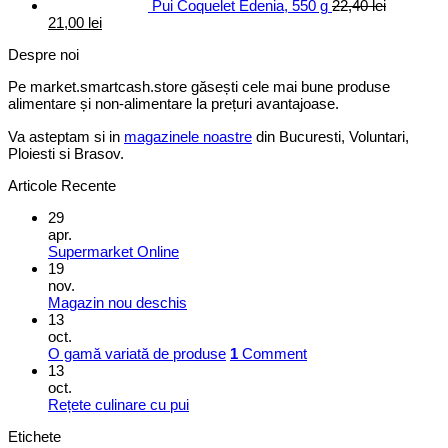
Pui Coquelet Edenia, 550 g
22,40
lei
Prețul
Prețul
21,00
lei
inițial
curent
Despre noi
a
este:
fost:
21,00 lei.
Pe market.smartcash.store găsești cele mai bune produse
22,40 lei.
alimentare și non-alimentare la prețuri avantajoase.
Va asteptam si in
magazinele noastre
din Bucuresti, Voluntari,
Ploiesti si Brasov.
Articole Recente
29
apr.
Supermarket Online
19
nov.
Magazin nou deschis
13
oct.
O gamă variată de produse
1
Comment
13
oct.
Rețete culinare cu pui
Etichete