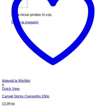
Nu ai niciun produs în coș.
Înapoi la magazin
Adaugă la Wishlist
+
Quick View
Carnati Sticks Campofrio 150g
12,09
lei