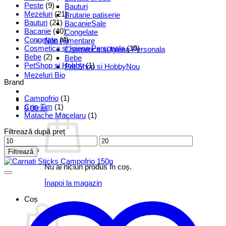
Peste
(9)
Bauturi
Mezeluri
(21)
Brutarie patiserie
Bauturi
(21)
Bacanie
Bacanie
(40)
Congelate
Congelate
(4)
Non Alimentare
Cosmetica si Igiena Personala
(10)
Cosmetica si Igiena Personala
Bebe
(2)
Bebe
PetShop si Hobby
(1)
Pet Shop si Hobby
Mezeluri Bio
Brand
Campofrio
(1)
Cris-Tim
(1)
0,00
lei
Matache Macelaru
(1)
Filtrează după preț
Preț
Preț
minim
maxim
Filtrează
Nu ai niciun produs în coș.
Înapoi la magazin
Coș