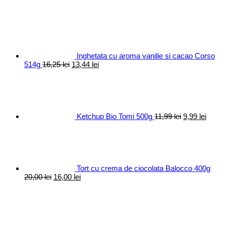
Inghetata cu aroma vanilie si cacao Corso
Prețul
Prețul
514g
16,25
lei
13,44
lei
inițial
curent
Prețul
Prețul
a
este:
inițial
curen
fost:
13,44 lei.
a
este:
16,25 lei.
fost:
9,99 le
11,99 lei.
Ketchup Bio Tomi 500g
11,99
lei
9,99
lei
Tort cu crema de ciocolata Balocco 400g
Prețul
Prețul
20,00
lei
16,00
lei
inițial
curent
a
este:
fost:
16,00 lei.
20,00 lei.