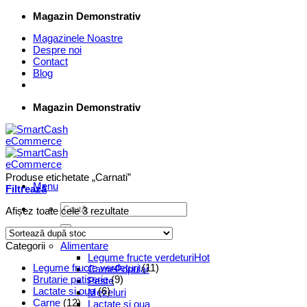
Skip
Magazin Demonstrativ
to
Magazinele Noastre
content
Despre noi
Contact
Blog
Magazin Demonstrativ
Produse etichetate „Carnati”
Menu
Filtrează
Caută
Afișez toate cele 3 rezultate
după:
Supermarket Online
Categorii
Alimentare
Legume fructe verdeturi
Legume fructe verdeturi
(11)
Carne
Brutarie patiserie
(9)
Peste
Lactate si oua
(6)
Mezeluri
Carne
(12)
Lactate si oua