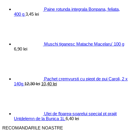
Paine rotunda integrala Bonpana, feliata,
400 g
3,45
lei
Muschi tiganesc Matache Macelaru' 100 g
6,90
lei
Pachet cremvursti cu piept de pui Caroli, 2 x
Prețul
Prețul
140g
12,30
lei
10,40
lei
inițial
curent
a
este:
fost:
10,40 lei.
12,30 lei.
Ulei de floarea-soarelui special pt prajit
Untdelemn de la Bunica 1L
6,40
lei
RECOMANDARILE NOASTRE