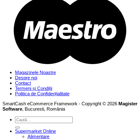
Magazinele Noastre
Despre noi
Contact
Termeni și Condiții
Politica de Confidențialitate
SmartCash eCommerce Framework - Copyright © 2026
Magister
Software
, Bucuresti, România
Caută
după:
Supermarket Online
Alimentare