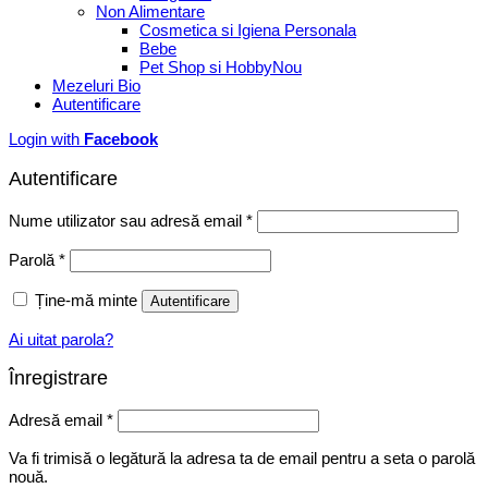
Non Alimentare
Cosmetica si Igiena Personala
Bebe
Pet Shop si Hobby
Mezeluri Bio
Autentificare
Login with
Facebook
Autentificare
Obligatoriu
Nume utilizator sau adresă email
*
Obligatoriu
Parolă
*
Ține-mă minte
Autentificare
Ai uitat parola?
Înregistrare
Obligatoriu
Adresă email
*
Va fi trimisă o legătură la adresa ta de email pentru a seta o parolă
nouă.