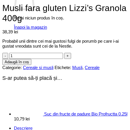
Musli fara gluten Lizzi’s Granola
400g
Nu ai niciun produs în coș.
Înapoi la magazin
38,39
lei
Probabil unii dintre cei mai gustosi fulgi de porumb pe care i-ai
gustat vreodata sunt cei de la Nestle.
Cantitate
Musli
Adaugă în coș
fara
Categorie:
Cereale si musli
Etichete:
Musli
,
Cereale
gluten
Lizzi's
S-ar putea să-ți placă și…
Granola
400g
Suc din fructe de padure Bio Profructta 0.25l
10,79
lei
Descriere