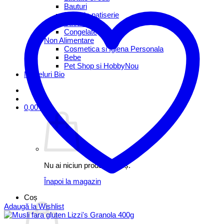
Bauturi
Brutarie patiserie
Bacanie
Congelate
Non Alimentare
Cosmetica si Igiena Personala
Bebe
Pet Shop si Hobby
Mezeluri Bio
0,00
lei
Nu ai niciun produs în coș.
Înapoi la magazin
Coș
Adaugă la Wishlist