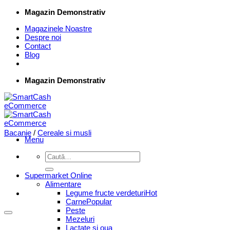
Skip
Magazin Demonstrativ
to
Magazinele Noastre
content
Despre noi
Contact
Blog
Magazin Demonstrativ
Bacanie
/
Cereale si musli
Menu
Caută
după:
Supermarket Online
Alimentare
Legume fructe verdeturi
Carne
Peste
Mezeluri
Lactate si oua