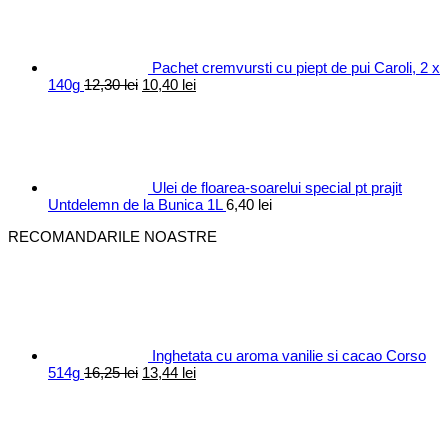
Pachet cremvursti cu piept de pui Caroli, 2 x
Prețul
Prețul
140g
12,30
lei
10,40
lei
inițial
curent
a
este:
fost:
10,40 lei.
12,30 lei.
Ulei de floarea-soarelui special pt prajit
Untdelemn de la Bunica 1L
6,40
lei
RECOMANDARILE NOASTRE
Inghetata cu aroma vanilie si cacao Corso
Prețul
Prețul
514g
16,25
lei
13,44
lei
inițial
curent
Prețul
Prețul
a
este:
inițial
curen
fost:
13,44 lei.
a
este:
16,25 lei.
fost:
9,99 le