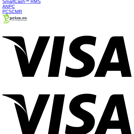
SmartCash™ RMS
ANPC
PCSCMR