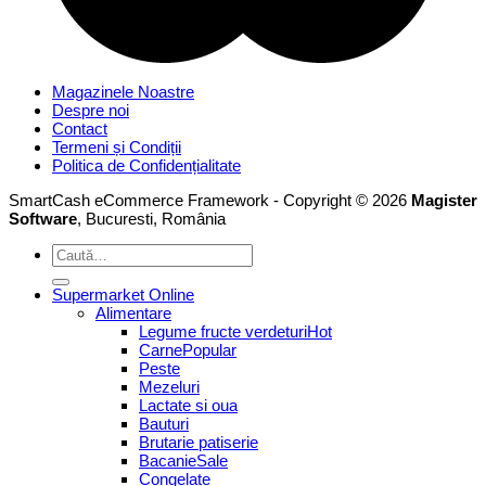
Magazinele Noastre
Despre noi
Contact
Termeni și Condiții
Politica de Confidențialitate
SmartCash eCommerce Framework - Copyright © 2026
Magister
Software
, Bucuresti, România
Caută
după:
Supermarket Online
Alimentare
Legume fructe verdeturi
Carne
Peste
Mezeluri
Lactate si oua
Bauturi
Brutarie patiserie
Bacanie
Congelate