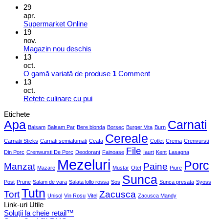
29
apr.
Supermarket Online
19
nov.
Magazin nou deschis
13
oct.
O gamă variată de produse
1
Comment
13
oct.
Rețete culinare cu pui
Etichete
Apa
Carnati
Balsam
Balsam Par
Bere blonda
Borsec
Burger Vita
Burn
Cereale
Carnatii Sticks
Carnati semiafumati
Ceafa
Cotlet
Crema
Crenvursti
File
Din Porc
Crenwursti De Porc
Deodorant
Fainoase
Iaurt
Kent
Lasagna
Mezeluri
Porc
Manzat
Paine
Mazare
Mustar
Otet
Piure
Sunca
Post
Prune
Salam de vara
Salata lollo rossa
Sos
Sunca presata
Syoss
Tutn
Tort
Zacusca
Unisol
Vin Rosu
Vitel
Zacusca Mandy
Link-uri Utile
Soluții la cheie retail™