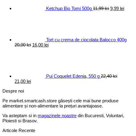
11,99 lei.
Ketchup Bio Tomi 500g
11,99
lei
9,99
lei
Tort cu crema de ciocolata Balocco 400g
Prețul
Prețul
20,00
lei
16,00
lei
inițial
curent
a
este:
fost:
16,00 lei.
20,00 lei.
Pui Coquelet Edenia, 550 g
22,40
lei
Prețul
Prețul
21,00
lei
inițial
curent
Despre noi
a
este:
fost:
21,00 lei.
Pe market.smartcash.store găsești cele mai bune produse
22,40 lei.
alimentare și non-alimentare la prețuri avantajoase.
Va asteptam si in
magazinele noastre
din Bucuresti, Voluntari,
Ploiesti si Brasov.
Articole Recente