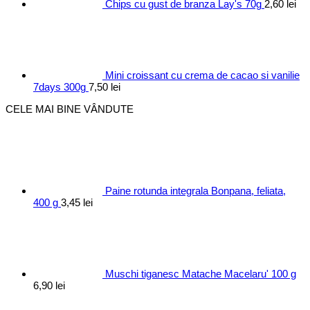
Chips cu gust de branza Lay's 70g
2,60
lei
Mini croissant cu crema de cacao si vanilie
7days 300g
7,50
lei
CELE MAI BINE VÂNDUTE
Paine rotunda integrala Bonpana, feliata,
400 g
3,45
lei
Muschi tiganesc Matache Macelaru' 100 g
6,90
lei