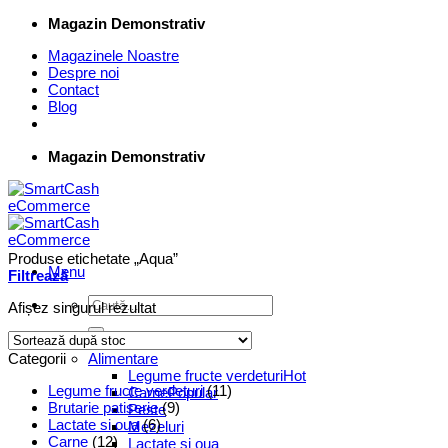
Skip
Magazin Demonstrativ
to
Magazinele Noastre
content
Despre noi
Contact
Blog
Magazin Demonstrativ
Produse etichetate „Aqua”
Menu
Filtrează
Caută
Afișez singurul rezultat
după:
Supermarket Online
Categorii
Alimentare
Legume fructe verdeturi
Legume fructe verdeturi
(11)
Carne
Brutarie patiserie
(9)
Peste
Lactate si oua
(6)
Mezeluri
Carne
(12)
Lactate si oua