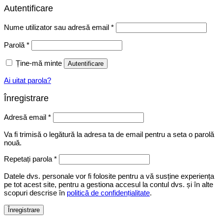
Autentificare
Obligatoriu
Nume utilizator sau adresă email
*
Obligatoriu
Parolă
*
Ține-mă minte
Autentificare
Ai uitat parola?
Înregistrare
Obligatoriu
Adresă email
*
Va fi trimisă o legătură la adresa ta de email pentru a seta o parolă
nouă.
Repetați parola
*
Datele dvs. personale vor fi folosite pentru a vă susține experiența
pe tot acest site, pentru a gestiona accesul la contul dvs. și în alte
scopuri descrise în
politică de confidențialitate
.
Înregistrare