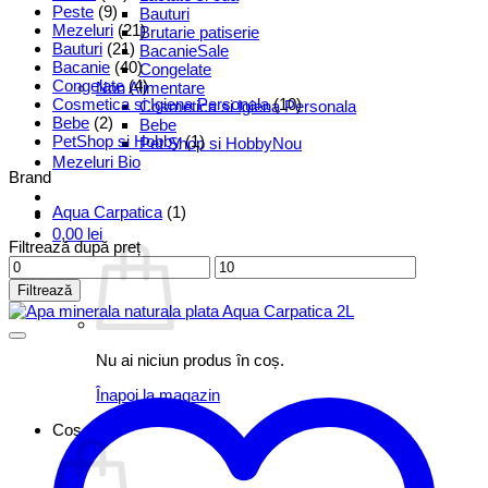
Peste
(9)
Bauturi
Mezeluri
(21)
Brutarie patiserie
Bauturi
(21)
Bacanie
Bacanie
(40)
Congelate
Congelate
(4)
Non Alimentare
Cosmetica si Igiena Personala
(10)
Cosmetica si Igiena Personala
Bebe
(2)
Bebe
PetShop si Hobby
(1)
Pet Shop si Hobby
Mezeluri Bio
Brand
Aqua Carpatica
(1)
0,00
lei
Filtrează după preț
Preț
Preț
minim
maxim
Filtrează
Nu ai niciun produs în coș.
Înapoi la magazin
Coș