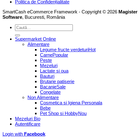
Politica de Confidențialitate
SmartCash eCommerce Framework - Copyright © 2026
Magister
Software
, Bucuresti, România
Caută
după:
Supermarket Online
Alimentare
Legume fructe verdeturi
Carne
Peste
Mezeluri
Lactate si oua
Bauturi
Brutarie patiserie
Bacanie
Congelate
Non Alimentare
Cosmetica si Igiena Personala
Bebe
Pet Shop si Hobby
Mezeluri Bio
Autentificare
Login with
Facebook