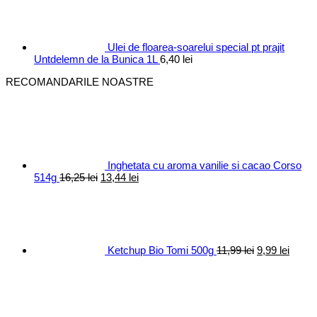
fost:
10,40 lei.
12,30 lei.
Ulei de floarea-soarelui special pt prajit
Untdelemn de la Bunica 1L
6,40
lei
RECOMANDARILE NOASTRE
Inghetata cu aroma vanilie si cacao Corso
Prețul
Prețul
514g
16,25
lei
13,44
lei
inițial
curent
Prețul
Prețul
a
este:
inițial
curen
fost:
13,44 lei.
a
este:
16,25 lei.
fost:
9,99 le
11,99 lei.
Ketchup Bio Tomi 500g
11,99
lei
9,99
lei