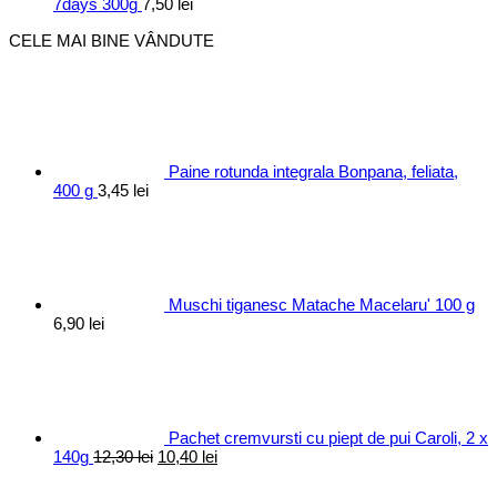
7days 300g
7,50
lei
CELE MAI BINE VÂNDUTE
Paine rotunda integrala Bonpana, feliata,
400 g
3,45
lei
Muschi tiganesc Matache Macelaru' 100 g
6,90
lei
Pachet cremvursti cu piept de pui Caroli, 2 x
Prețul
Prețul
140g
12,30
lei
10,40
lei
inițial
curent
a
este: