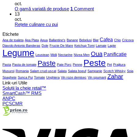
oct.
O gamă variată de produse
1
Comment
13
oct.
Rețete culinare cu pui
Etichete
Cafea
Apa de toaleta
Apa Plata
Aqua
Ballantine's
Banane
Bebelusi
Blat
Chio
Cricova
Diavolo Antonio Banderas
Dole
Fructe De Mare
Ketchup Tomi
Lamaie
Lapte
Legume
Oua
Panificatie
Leustean
Midii
Nectarine
Nivea Men
Peste
Paste
Pasta
Pasta de tomate
Pate Porc
Penne
Pet
Prajitura
Musuroi
Romania
Salam crud-uscat
Salata
Salata boeuf
Sampanie
Scotch Whisky
Soia
Zahar
Spaghete
Sunca Pui
Tomate
Unghiera
Vin roze demisec
Vin spumant
Link-uri Utile
Soluții la cheie retail™
SmartCash™ RMS
ANPC
PCSCMR