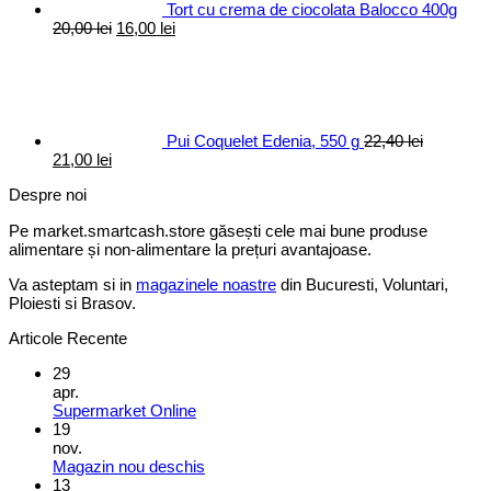
Tort cu crema de ciocolata Balocco 400g
Prețul
Prețul
20,00
lei
16,00
lei
inițial
curent
a
este:
fost:
16,00 lei.
20,00 lei.
Pui Coquelet Edenia, 550 g
22,40
lei
Prețul
Prețul
21,00
lei
inițial
curent
Despre noi
a
este:
fost:
21,00 lei.
Pe market.smartcash.store găsești cele mai bune produse
22,40 lei.
alimentare și non-alimentare la prețuri avantajoase.
Va asteptam si in
magazinele noastre
din Bucuresti, Voluntari,
Ploiesti si Brasov.
Articole Recente
29
apr.
Supermarket Online
19
nov.
Magazin nou deschis
13