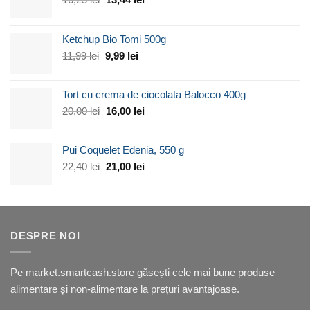
inițial
curent
a
este:
Ketchup Bio Tomi 500g
fost:
13,44 lei.
16,25 lei.
Prețul
Prețul
11,99
lei
9,99
lei
inițial
curent
a
este:
Tort cu crema de ciocolata Balocco 400g
fost:
9,99 lei.
11,99 lei.
Prețul
Prețul
20,00
lei
16,00
lei
inițial
curent
a
este:
Pui Coquelet Edenia, 550 g
fost:
16,00 lei.
20,00 lei.
Prețul
Prețul
22,40
lei
21,00
lei
inițial
curent
a
este:
fost:
21,00 lei.
22,40 lei.
DESPRE NOI
Pe market.smartcash.store găsești cele mai bune produse
alimentare și non-alimentare la prețuri avantajoase.