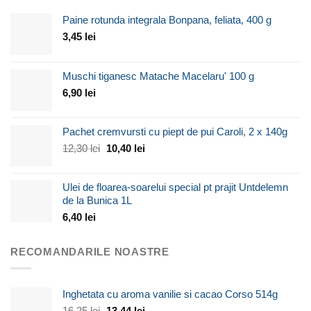
Paine rotunda integrala Bonpana, feliata, 400 g
3,45
lei
Muschi tiganesc Matache Macelaru' 100 g
6,90
lei
Pachet cremvursti cu piept de pui Caroli, 2 x 140g
Prețul
Prețul
12,30
lei
10,40
lei
inițial
curent
a
este:
Ulei de floarea-soarelui special pt prajit Untdelemn
fost:
10,40 lei.
de la Bunica 1L
12,30 lei.
6,40
lei
RECOMANDARILE NOASTRE
Inghetata cu aroma vanilie si cacao Corso 514g
Prețul
Prețul
16,25
lei
13,44
lei