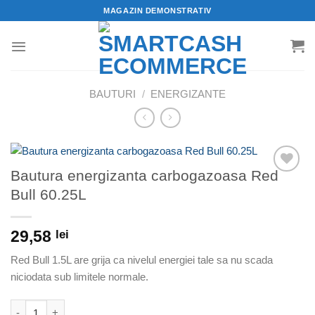
Skip
MAGAZIN DEMONSTRATIV
to
content
BAUTURI
/
ENERGIZANTE
Bautura energizanta carbogazoasa Red
Adaugă
Bull 60.25L
la
Wishlist
29,58
lei
Red Bull 1.5L are grija ca nivelul energiei tale sa nu scada
niciodata sub limitele normale.
Cantitate Bautura energizanta carbogazoasa Red Bull 60.25L