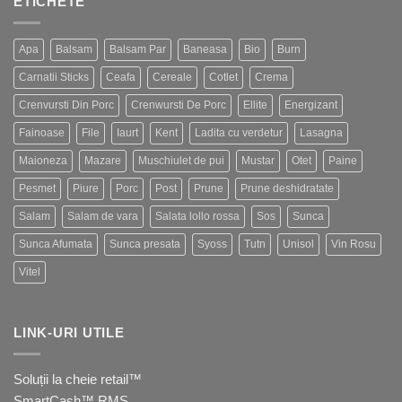
ETICHETE
Apa
Balsam
Balsam Par
Baneasa
Bio
Burn
Carnatii Sticks
Ceafa
Cereale
Cotlet
Crema
Crenvursti Din Porc
Crenwursti De Porc
Ellite
Energizant
Fainoase
File
Iaurt
Kent
Ladita cu verdetur
Lasagna
Maioneza
Mazare
Muschiulet de pui
Mustar
Otet
Paine
Pesmet
Piure
Porc
Post
Prune
Prune deshidratate
Salam
Salam de vara
Salata lollo rossa
Sos
Sunca
Sunca Afumata
Sunca presata
Syoss
Tutn
Unisol
Vin Rosu
Vitel
LINK-URI UTILE
Soluții la cheie retail™
SmartCash™ RMS