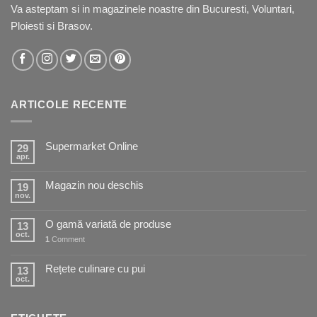
Va asteptam si in
magazinele noastre
din Bucuresti, Voluntari,
Ploiesti si Brasov.
ARTICOLE RECENTE
Supermarket Online
29
apr.
Magazin nou deschis
19
nov.
O gamă variată de produse
13
oct.
1
Comment
Rețete culinare cu pui
13
oct.