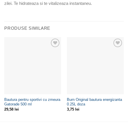
zilei. Te hidrateaza si te vitalizeaza instantaneu.
PRODUSE SIMILARE
Adaugă
Adaugă
la
la
Wishlist
Wishlist
Bautura pentru sportivi cu zmeura
Burn Original bautura energizanta
Gatorade 500 ml
0.25L doza
29,58
lei
3,75
lei