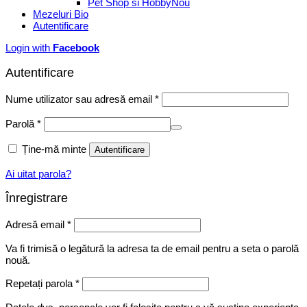
Pet Shop si Hobby
Mezeluri Bio
Autentificare
Login with
Facebook
Autentificare
Obligatoriu
Nume utilizator sau adresă email
*
Obligatoriu
Parolă
*
Ține-mă minte
Autentificare
Ai uitat parola?
Înregistrare
Obligatoriu
Adresă email
*
Va fi trimisă o legătură la adresa ta de email pentru a seta o parolă
nouă.
Repetați parola
*