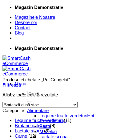
Skip
Magazin Demonstrativ
to
Magazinele Noastre
content
Despre noi
Contact
Blog
Magazin Demonstrativ
Produse etichetate „Pui Congelat”
Menu
Filtrează
Caută
Afișez toate cele 2 rezultate
după:
Supermarket Online
Categorii
Alimentare
Legume fructe verdeturi
Legume fructe verdeturi
(11)
Carne
Brutarie patiserie
(9)
Peste
Lactate si oua
(6)
Mezeluri
Carne
(12)
Lactate si oua