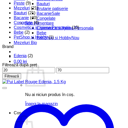
Peste
(9)
Bauturi
Mezeluri
(21)
Brutarie patiserie
Bauturi
(21)
Bacanie
Bacanie
(40)
Congelate
Congelate
(4)
Non Alimentare
Cosmetica si Igiena Personala
(10)
Cosmetica si Igiena Personala
Bebe
(2)
Bebe
PetShop si Hobby
(1)
Pet Shop si Hobby
Mezeluri Bio
Brand
Edenia
(2)
0,00
lei
Filtrează după preț
Preț
Preț
minim
maxim
Filtrează
Nu ai niciun produs în coș.
Înapoi la magazin
Coș