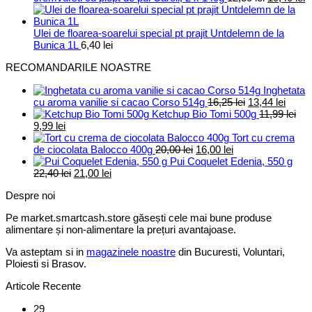
inițial
c
a
e
fost:
1
Ulei de floarea-soarelui special pt prajit Untdelemn de la
12,30 lei.
Bunica 1L
6,40
lei
RECOMANDARILE NOASTRE
Inghetata
Prețul
Prețul
cu aroma vanilie si cacao Corso 514g
16,25
lei
13,44
lei
inițial
curen
Ketchup Bio Tomi 500g
11,99
lei
Prețul
Prețul
a
este:
9,99
lei
inițial
curent
fost:
13,44 
Tort cu crema
a
este:
Prețul
Prețul
16,25 lei.
de ciocolata Balocco 400g
20,00
lei
16,00
lei
fost:
9,99 lei.
inițial
curent
Pui Coquelet Edenia, 550 g
11,99 lei.
Prețul
Prețul
a
este:
22,40
lei
21,00
lei
inițial
curent
fost:
16,00 lei.
Despre noi
a
este:
20,00 lei.
fost:
21,00 lei.
Pe market.smartcash.store găsești cele mai bune produse
22,40 lei.
alimentare și non-alimentare la prețuri avantajoase.
Va asteptam si in
magazinele noastre
din Bucuresti, Voluntari,
Ploiesti si Brasov.
Articole Recente
29