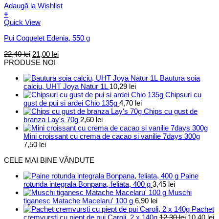
Adaugă la Wishlist
+
Quick View
Pui Coquelet Edenia, 550 g
Prețul
Prețul
22,40
lei
21,00
lei
inițial
curent
PRODUSE NOI
a
este:
Bautura soia
fost:
21,00 lei.
calciu, UHT Joya Natur 1L
10,29
lei
22,40 lei.
Chipsuri cu
gust de pui si ardei Chio 135g
4,70
lei
Chips cu gust de
branza Lay's 70g
2,60
lei
Mini croissant cu crema de cacao si vanilie 7days 300g
7,50
lei
CELE MAI BINE VÂNDUTE
Paine
rotunda integrala Bonpana, feliata, 400 g
3,45
lei
Muschi
tiganesc Matache Macelaru' 100 g
6,90
lei
Pachet
Prețul
P
cremvursti cu piept de pui Caroli, 2 x 140g
12,30
lei
10,40
lei