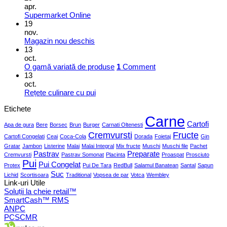
apr.
Supermarket Online
19
nov.
Magazin nou deschis
13
oct.
O gamă variată de produse
1
Comment
13
oct.
Rețete culinare cu pui
Etichete
Carne
Cartofi
Apa de gura
Bere
Borsec
Brun
Burger
Carnati Oltenesti
Cremvursti
Fructe
Cartofi Congelati
Ceai
Coca-Cola
Dorada
Foietaj
Gin
Gratar
Jambon
Listerine
Malai
Malai Integral
Mix fructe
Muschi
Muschi file
Pachet
Pastrav
Preparate
Cremvursti
Pastrav Somonat
Placinta
Proaspat
Prosciuto
Pui
Pui Congelat
Protex
Pui De Tara
RedBull
Salamul Banatean
Santal
Sapun
Suc
Lichid
Scortisoara
Traditional
Vopsea de par
Votca
Wembley
Link-uri Utile
Soluții la cheie retail™
SmartCash™ RMS
ANPC
PCSCMR