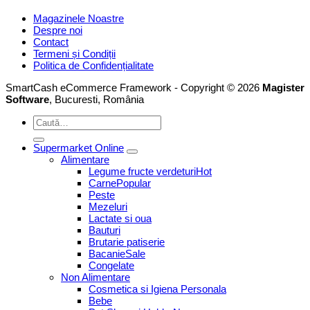
Magazinele Noastre
Despre noi
Contact
Termeni și Condiții
Politica de Confidențialitate
SmartCash eCommerce Framework - Copyright © 2026
Magister
Software
, Bucuresti, România
Caută
după:
Supermarket Online
Alimentare
Legume fructe verdeturi
Carne
Peste
Mezeluri
Lactate si oua
Bauturi
Brutarie patiserie
Bacanie
Congelate
Non Alimentare
Cosmetica si Igiena Personala
Bebe