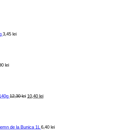
g
3,45
lei
90
lei
Prețul
Prețul
inițial
curent
a
este:
fost:
10,40 lei.
12,30 lei.
 140g
12,30
lei
10,40
lei
elemn de la Bunica 1L
6,40
lei