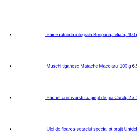
Paine rotunda integrala Bonpana, feliata, 400 
Muschi tiganesc Matache Macelaru' 100 g
6,
Pachet cremvursti cu piept de pui Caroli, 2 x
Ulei de floarea-soarelui special pt prajit Untd