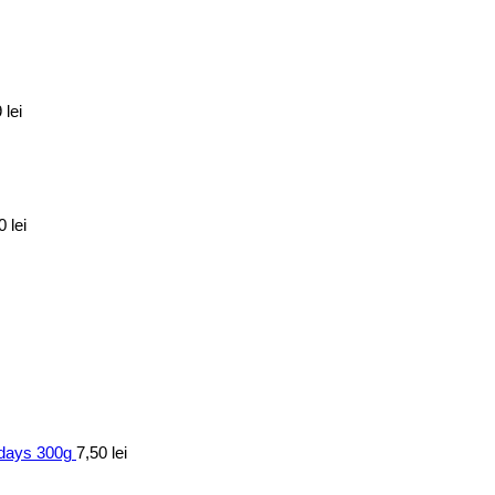
9
lei
70
lei
7days 300g
7,50
lei