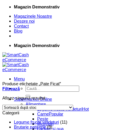
Skip
Magazin Demonstrativ
to
Magazinele Noastre
content
Despre noi
Contact
Blog
Magazin Demonstrativ
Menu
Produse etichetate „Pate Ficat”
Caută
Filtrează
după:
Afișez singurul rezultat
Supermarket Online
Alimentare
Legume fructe verdeturi
Categorii
Carne
Peste
Legume fructe verdeturi
(11)
Mezeluri
Brutarie patiserie
(9)
Lactate si oua