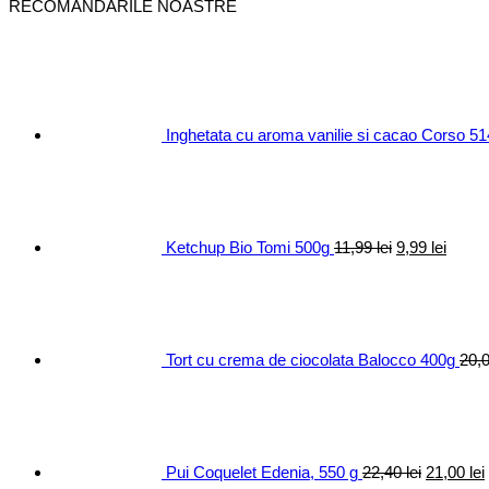
RECOMANDARILE NOASTRE
Inghetata cu aroma vanilie si cacao Corso 5
Prețul
Prețul
inițial
curen
a
este:
fost:
9,99 le
11,99 lei.
Ketchup Bio Tomi 500g
11,99
lei
9,99
lei
Tort cu crema de ciocolata Balocco 400g
20,
Prețul
inițial
a
fost:
22,40 lei.
Pui Coquelet Edenia, 550 g
22,40
lei
21,00
lei