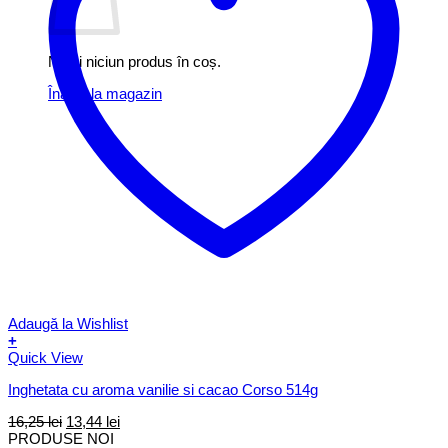
Nu ai niciun produs în coș.
Înapoi la magazin
Adaugă la Wishlist
+
Quick View
Inghetata cu aroma vanilie si cacao Corso 514g
Prețul
Prețul
16,25
lei
13,44
lei
inițial
curent
PRODUSE NOI