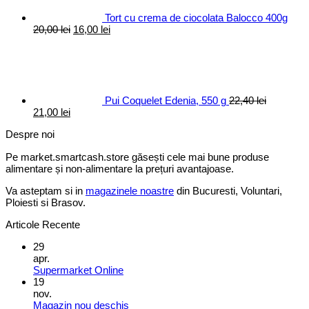
Tort cu crema de ciocolata Balocco 400g
Prețul
Prețul
20,00
lei
16,00
lei
inițial
curent
a
este:
fost:
16,00 lei.
20,00 lei.
Pui Coquelet Edenia, 550 g
22,40
lei
Prețul
Prețul
21,00
lei
inițial
curent
Despre noi
a
este:
fost:
21,00 lei.
Pe market.smartcash.store găsești cele mai bune produse
22,40 lei.
alimentare și non-alimentare la prețuri avantajoase.
Va asteptam si in
magazinele noastre
din Bucuresti, Voluntari,
Ploiesti si Brasov.
Articole Recente
29
apr.
Supermarket Online
19
nov.
Magazin nou deschis