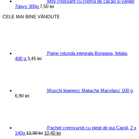
Mini croissant cu crema de cacao si vanilie
7days 300g
7,50
lei
CELE MAI BINE VÂNDUTE
Paine rotunda integrala Bonpana, feliata,
400 g
3,45
lei
Muschi tiganesc Matache Macelaru' 100 g
6,90
lei
Pachet cremvursti cu piept de pui Caroli, 2 x
Prețul
Prețul
140g
12,30
lei
10,40
lei
inițial
curent