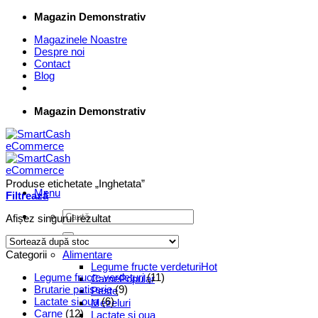
Skip
Magazin Demonstrativ
to
Magazinele Noastre
content
Despre noi
Contact
Blog
Magazin Demonstrativ
Produse etichetate „Inghetata”
Menu
Filtrează
Caută
Afișez singurul rezultat
după:
Supermarket Online
Categorii
Alimentare
Legume fructe verdeturi
Legume fructe verdeturi
(11)
Carne
Brutarie patiserie
(9)
Peste
Lactate si oua
(6)
Mezeluri
Carne
(12)
Lactate si oua