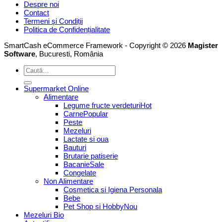
Despre noi
Contact
Termeni și Condiții
Politica de Confidențialitate
SmartCash eCommerce Framework - Copyright © 2026
Magister
Software
, Bucuresti, România
Caută
după:
Supermarket Online
Alimentare
Legume fructe verdeturi
Carne
Peste
Mezeluri
Lactate si oua
Bauturi
Brutarie patiserie
Bacanie
Congelate
Non Alimentare
Cosmetica si Igiena Personala
Bebe
Pet Shop si Hobby
Mezeluri Bio