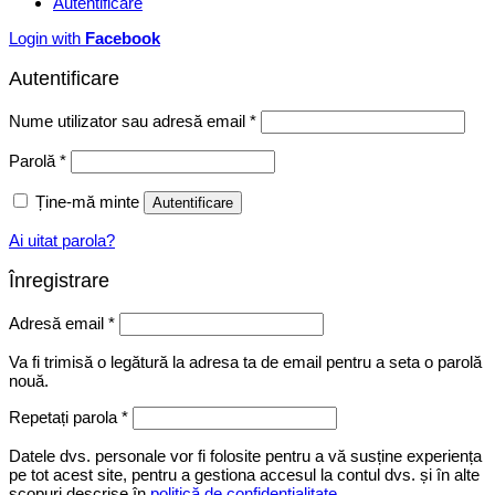
Autentificare
Login with
Facebook
Autentificare
Obligatoriu
Nume utilizator sau adresă email
*
Obligatoriu
Parolă
*
Ține-mă minte
Autentificare
Ai uitat parola?
Înregistrare
Obligatoriu
Adresă email
*
Va fi trimisă o legătură la adresa ta de email pentru a seta o parolă
nouă.
Repetați parola
*
Datele dvs. personale vor fi folosite pentru a vă susține experiența
pe tot acest site, pentru a gestiona accesul la contul dvs. și în alte
scopuri descrise în
politică de confidențialitate
.