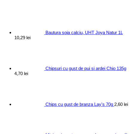
a
este:
fost:
13,44 lei.
16,25 lei.
Bautura soia calciu, UHT Joya Natur 1L
10,29
lei
Chipsuri cu gust de pui si ardei Chio 135g
4,70
lei
Chips cu gust de branza Lay's 70g
2,60
lei