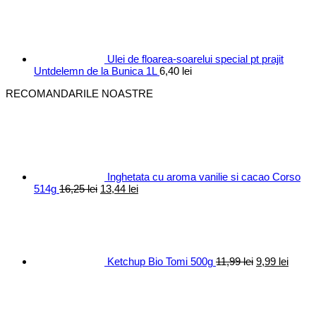
a
este:
fost:
10,40 lei.
12,30 lei.
Ulei de floarea-soarelui special pt prajit
Untdelemn de la Bunica 1L
6,40
lei
RECOMANDARILE NOASTRE
Inghetata cu aroma vanilie si cacao Corso
Prețul
Prețul
514g
16,25
lei
13,44
lei
inițial
curent
Prețul
Prețul
a
este:
inițial
curen
fost:
13,44 lei.
a
este:
16,25 lei.
fost:
9,99 le
11,99 lei.
Ketchup Bio Tomi 500g
11,99
lei
9,99
lei