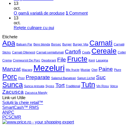
13
oct.
O gamă variată de produse
1
Comment
13
oct.
Rețete culinare cu pui
Etichete
Apa
Carnati
Balsam Par
Bere blonda
Borsec
Burger
Burger Vita
Carnatii
Cereale
Cartofi
Sticks
Carnati Oltenesti
Carnati semiafumati
Ceafa
Cotlet
Fructe
File
Crema
Crenwursti De Porc
Deodorant
Kent
Lasagna
Mezeluri
Manzat
Paine
Mazare
Mix fructe
Mustar
Otet
Piure
Porc
Preparate
Suc
Post
Salamul Banatean
Sapun Lichid
Sunca
Tutn
Tort
Sunca presata
Syoss
Traditional
Vin Rosu
Votca
Zacusca
Zacusca Mandy
Link-uri Utile
Soluții la cheie retail™
SmartCash™ RMS
ANPC
PCSCMR