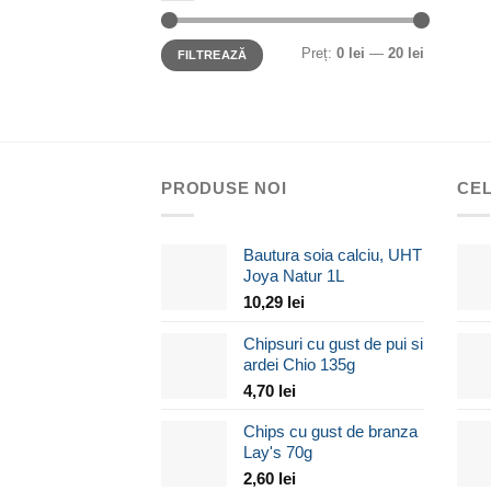
Preț
Preț
Preț:
0 lei
—
20 lei
minim
maxim
FILTREAZĂ
PRODUSE NOI
CEL
Bautura soia calciu, UHT
Joya Natur 1L
10,29
lei
Chipsuri cu gust de pui si
ardei Chio 135g
4,70
lei
Chips cu gust de branza
Lay's 70g
2,60
lei