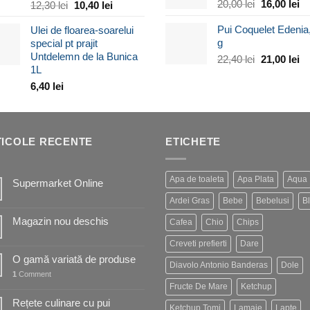
Prețul
Pr
20,00
lei
16,00
lei
Prețul
Prețul
12,30
lei
10,40
lei
inițial
cu
inițial
curent
Pui Coquelet Edenia
Ulei de floarea-soarelui
a
es
a
este:
g
special pt prajit
fost:
16
fost:
10,40 lei.
Untdelemn de la Bunica
20,00 lei.
Prețul
Pr
22,40
lei
21,00
lei
12,30 lei.
1L
inițial
cu
6,40
lei
a
es
fost:
21
22,40 lei.
ICOLE RECENTE
ETICHETE
Apa de toaleta
Apa Plata
Aqua
Supermarket Online
Ardei Gras
Bebe
Bebelusi
Bl
Magazin nou deschis
Cafea
Chio
Chips
Creveti prefierti
Dare
O gamă variată de produse
Diavolo Antonio Banderas
Dole
1
Comment
Fructe De Mare
Ketchup
Rețete culinare cu pui
Ketchup Tomi
Lamaie
Lapte