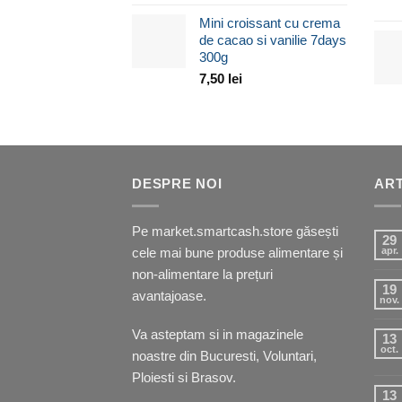
Mini croissant cu crema
de cacao si vanilie 7days
300g
7,50
lei
DESPRE NOI
ART
Pe market.smartcash.store găsești
29
cele mai bune produse alimentare și
apr.
non-alimentare la prețuri
19
avantajoase.
nov.
Va asteptam si in
magazinele
13
oct.
noastre
din Bucuresti, Voluntari,
Ploiesti si Brasov.
13