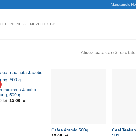
Magazinele No
ET ONLINE
MEZELURI BIO
Afișez toate cele 3 rezultate
%
Adaugă
Adaugă
la
la
a macinata Jacobs
Wishlist
Wishlist
ung, 500 g
Prețul
Prețul
00
lei
15,00
lei
inițial
curent
a
este:
fost:
15,00 lei.
17,00 lei.
+
+
Ceai Teekan
Cafea Aramio 500g
50g
10,09
lei