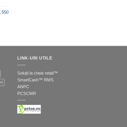
ețul
rent
, 550
te:
,00 lei.
ețul
rent
te:
,00 lei.
LINK-URI UTILE
Soluții la cheie retail™
SmartCash™ RMS
at
ANPC
PCSCMR