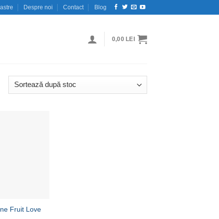
astre
Despre noi
Contact
Blog
0,00
LEI
Adaugă
la
Wishlist
ne Fruit Love