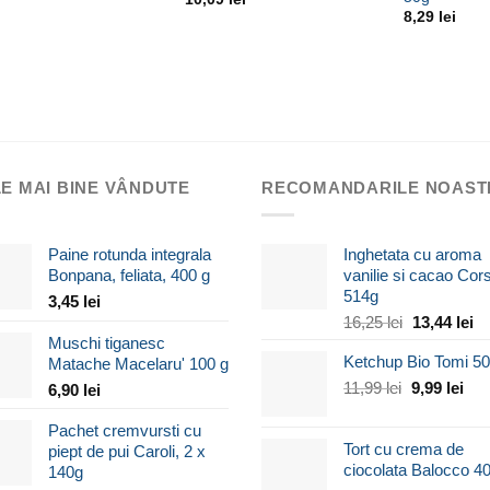
8,29
lei
E MAI BINE VÂNDUTE
RECOMANDARILE NOAST
Paine rotunda integrala
Inghetata cu aroma
Bonpana, feliata, 400 g
vanilie si cacao Cor
514g
3,45
lei
Prețul
Pr
16,25
lei
13,44
lei
Muschi tiganesc
inițial
cu
Ketchup Bio Tomi 5
Matache Macelaru' 100 g
a
es
Prețul
fost:
Preț
13
11,99
lei
9,99
lei
6,90
lei
inițial
16,25 lei.
cur
Pachet cremvursti cu
a
est
Tort cu crema de
piept de pui Caroli, 2 x
fost:
9,99
ciocolata Balocco 4
140g
11,99 lei.